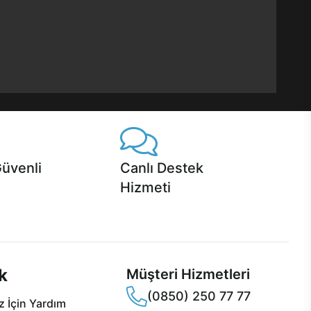
Güvenli
Canlı Destek
Hizmeti
 Jet servis ve Turbo servis
Ürünlerinizle ilgili Casper Canlı Destek
sper'da!
hizmeti her daim sizinle.
k
Müşteri Hizmetleri
(0850) 250 77 77
 İçin Yardım