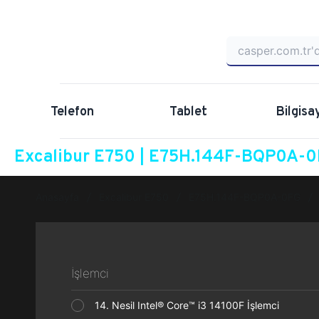
Telefon
Tablet
Bilgisa
Excalibur E750 | E75H.144F-BQP0A-0F
Anasayfa
Excalibur E750
E75H.144F-BQP0A-0FG
İşlemci
14. Nesil Intel® Core™ i3 14100F İşlemci