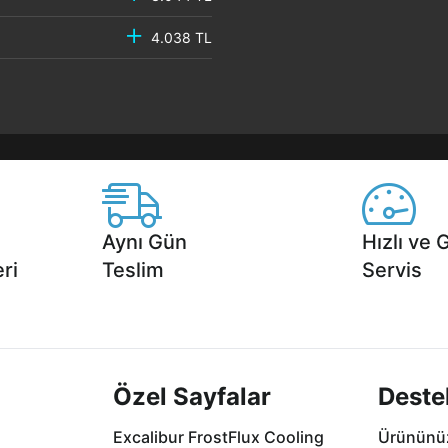
4.038 TL
Aynı Gün
Hızlı ve 
ri
Teslim
Servis
2 aya varan
Seçili ürünlerde Aynı Gün Teslim!
1 Saatte servis,
.
seçenekleri Ca
Özel Sayfalar
Deste
Excalibur FrostFlux Cooling
Ürününüz