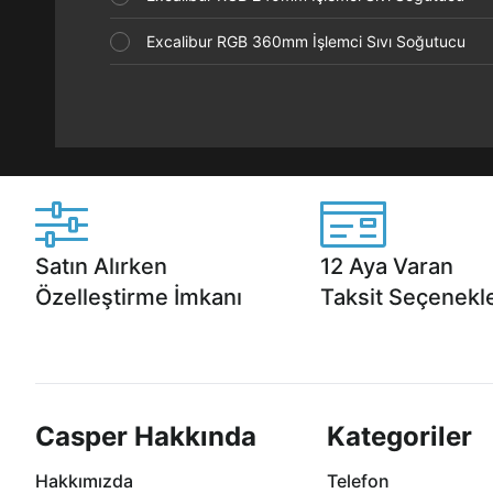
Excalibur RGB 360mm İşlemci Sıvı Soğutucu
Satın Alırken
12 Aya Varan
Özelleştirme İmkanı
Taksit Seçenekle
Casper ürünlerini satın alırken ihtiyacınıza
Anlaşmalı kredi kartlarına 1
göre özelleştirebilirsiniz.
taksit seçenekleri Casper'da
Casper Hakkında
Kategoriler
Hakkımızda
Telefon