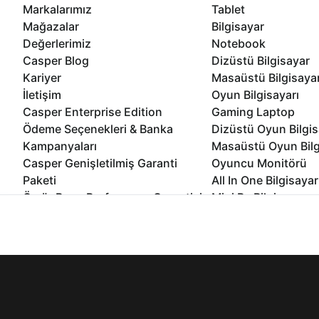
Markalarımız
Tablet
Mağazalar
Bilgisayar
Değerlerimiz
Notebook
Casper Blog
Dizüstü Bilgisayar
Kariyer
Masaüstü Bilgisaya
İletişim
Oyun Bilgisayarı
Casper Enterprise Edition
Gaming Laptop
Ödeme Seçenekleri & Banka
Dizüstü Oyun Bilgis
Kampanyaları
Masaüstü Oyun Bilg
Casper Genişletilmiş Garanti
Oyuncu Monitörü
Paketi
All In One Bilgisayar
Ömür Boyu Performans Garantisi
Mini Pc Bilgisayar
Kampanyalar
İnternet sitemizden en verimli şekilde faydalanabilmeniz ve kulla
Bilgisayar Özelleşti
edebilir, ayarlarınızdan çerezleri silebilir veya engelleyebilirsini
Kurumsal Çözümler
© 2021 - 2026 Casper Bilgisayar Sistemleri A.Ş. Tüm Hakları Sak