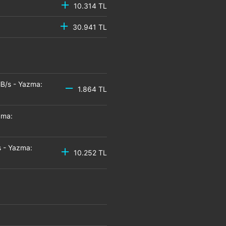
10.314 TL
30.941 TL
B/s - Yazma:
1.864 TL
zma:
 - Yazma:
10.252 TL