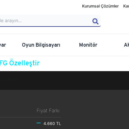
Kurumsal Çözümler
Ka
yar
Oyun Bilgisayarı
Monitör
A
G Özelleştir
Özelleştir
Fiyat Farkı
4.660 TL