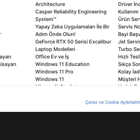
Architecture
Driver İn
Casper Reliability Engineering
Kullanım 
System™
Ürün Serv
Yapay Zeka Uygulamaları İle Bir
Servis No
r
Adım Önde Olun!
Bayi Baş
GeForce RTX 50 Serisi Excalibur
Jet Servi
Laptop Modelleri
Turbo Se
ayarı
Office Ev ve İş
Hızlı Tes
isayarı
Windows 11 Education
Sıkça Sor
Windows 11 Pro
Kolay İad
Windows 11
Müşteri H
Microsoft Copilot
Yedek Pa
Excalibur Duvar Kağıtları
Logo ve 
nıcı deneyimini geliştirebilmek için internet sitemizde çerezler kullan
rme
Nirvana Duvar Kağıtları
Yasal Ger
z. Çerezler hakkında detaylı bilgi almak için
Çerez ve Cookie Aydınlatm
lıdır
KVKK
Çerez Politikası
Bilgi Güvenliği
Bi