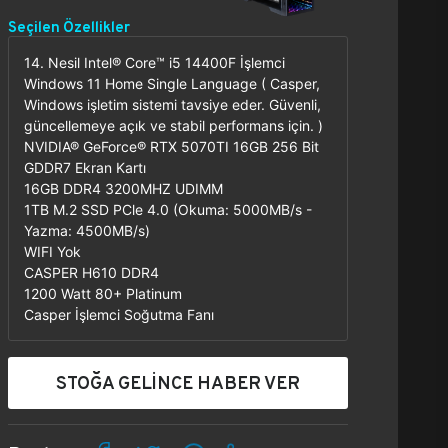
Seçilen Özellikler
14. Nesil Intel® Core™ i5 14400F İşlemci
Windows 11 Home Single Language ( Casper,
Windows işletim sistemi tavsiye eder. Güvenli,
güncellemeye açık ve stabil performans için. )
NVIDIA® GeForce® RTX 5070TI 16GB 256 Bit
GDDR7 Ekran Kartı
16GB DDR4 3200MHZ UDIMM
1TB M.2 SSD PCle 4.0 (Okuma: 5000MB/s -
Yazma: 4500MB/s)
WIFI Yok
CASPER H610 DDR4
1200 Watt 80+ Platinum
Casper İşlemci Soğutma Fanı
STOĞA GELİNCE HABER VER