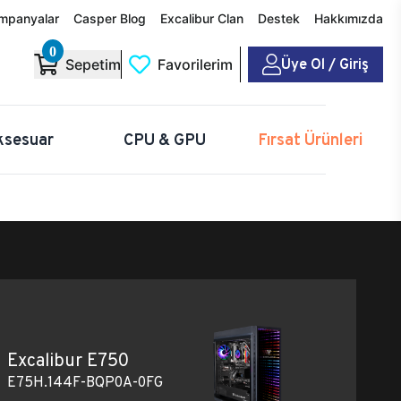
mpanyalar
Casper Blog
Excalibur Clan
Destek
Hakkımızda
0
Üye Ol / Giriş
Sepetim
Favorilerim
ksesuar
CPU & GPU
Fırsat Ürünleri
Excalibur E750
E75H.144F-BQP0A-0FG