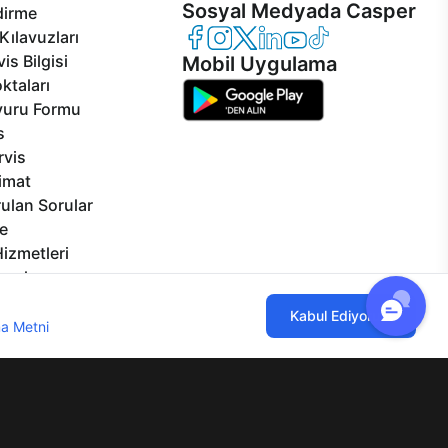
Sosyal Medyada Casper
dirme
Casper Facebook
Casper Instagram
Casper Twitter
Casper LinkedIn
Casper YouTube
Casper TikTok
Kılavuzları
is Bilgisi
Mobil Uygulama
ktaları
vuru Formu
s
rvis
limat
ulan Sorular
e
izmetleri
rçalar
Görseller
ılmaktadır. Çerez kullanımını kabul
Kabul Ediyorum
eklilikler
a Metni
'ni incelemenizi rica ederiz.
lgi Toplumu Hizmetleri
Mesafeli Satış Sözleşmesi
Aydınlatma Metni