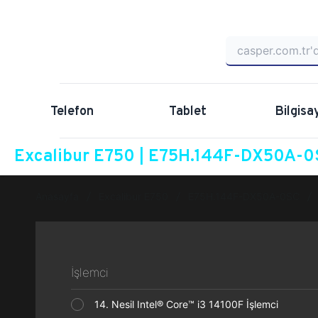
Telefon
Tablet
Bilgisa
Excalibur E750 | E75H.144F-DX50A-0S
Anasayfa
Excalibur E750
E75H.144F-DX50A-0SC
İşlemci
14. Nesil Intel® Core™ i3 14100F İşlemci