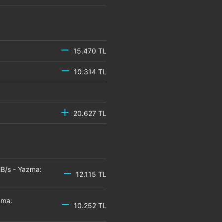
15.470 TL
10.314 TL
20.627 TL
B/s - Yazma:
12.115 TL
zma:
10.252 TL