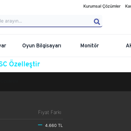
Kurumsal Çözümler
Ka
yar
Oyun Bilgisayarı
Monitör
A
C Özelleştir
Özelleştir
Fiyat Farkı
4.660 TL