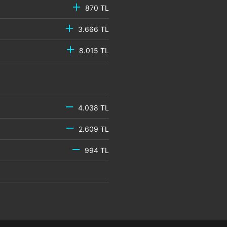
870 TL
3.666 TL
8.015 TL
4.038 TL
2.609 TL
994 TL