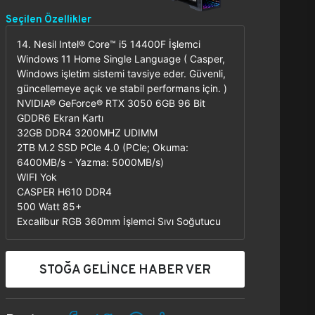
Seçilen Özellikler
14. Nesil Intel® Core™ i5 14400F İşlemci
Windows 11 Home Single Language ( Casper,
Windows işletim sistemi tavsiye eder. Güvenli,
güncellemeye açık ve stabil performans için. )
NVIDIA® GeForce® RTX 3050 6GB 96 Bit
GDDR6 Ekran Kartı
32GB DDR4 3200MHZ UDIMM
2TB M.2 SSD PCle 4.0 (PCle; Okuma:
6400MB/s - Yazma: 5000MB/s)
WIFI Yok
CASPER H610 DDR4
500 Watt 85+
Excalibur RGB 360mm İşlemci Sıvı Soğutucu
STOĞA GELİNCE HABER VER