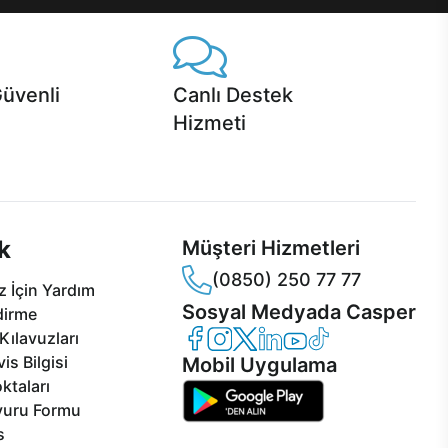
Güvenli
Canlı Destek
Hizmeti
 Jet servis ve Turbo servis
Ürünlerinizle ilgili Casper Canlı Destek
sper'da!
hizmeti her daim sizinle.
k
Müşteri Hizmetleri
(0850) 250 77 77
 İçin Yardım
Sosyal Medyada Casper
dirme
Casper Facebook
Casper Instagram
Casper Twitter
Casper LinkedIn
Casper YouTube
Casper TikTok
Kılavuzları
is Bilgisi
Mobil Uygulama
ktaları
vuru Formu
s