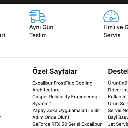
Aynı Gün
Hızlı ve 
ri
Teslim
Servis
2 aya varan
Seçili ürünlerde Aynı Gün Teslim!
1 Saatte servis,
.
seçenekleri Ca
Özel Sayfalar
Deste
Excalibur FrostFlux Cooling
Ürününüz
Architecture
Driver İn
Casper Reliability Engineering
Kullanım 
System™
Ürün Serv
Yapay Zeka Uygulamaları İle Bir
Servis No
r
Adım Önde Olun!
Bayi Baş
GeForce RTX 50 Serisi Excalibur
Jet Servi