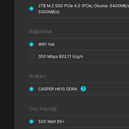
2TB M.2 SSD PCle 4.0 (PCle; Okuma: 6400MB/s
5000MB/s)
Bağlantılar
WIFI Yok
300 Mbps 802.11 b/g/n
Anakart
CASPER H610 DDR4
Güç Kaynağı
500 Watt 85+