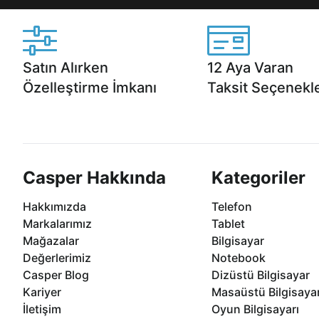
Satın Alırken
12 Aya Varan
Özelleştirme İmkanı
Taksit Seçenekle
Casper ürünlerini satın alırken ihtiyacınıza
Anlaşmalı kredi kartlarına 1
göre özelleştirebilirsiniz.
taksit seçenekleri Casper'da
Casper Hakkında
Kategoriler
Hakkımızda
Telefon
Markalarımız
Tablet
Mağazalar
Bilgisayar
Değerlerimiz
Notebook
Casper Blog
Dizüstü Bilgisayar
Kariyer
Masaüstü Bilgisaya
İletişim
Oyun Bilgisayarı