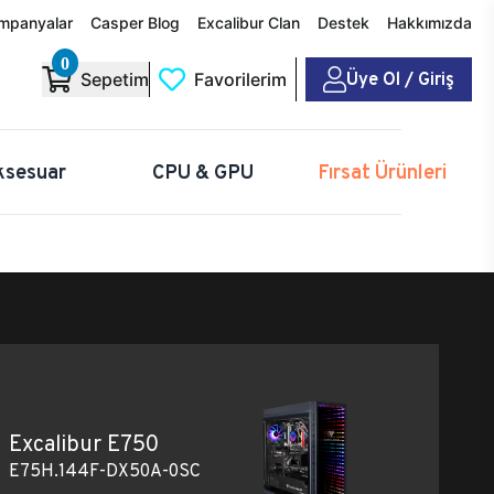
mpanyalar
Casper Blog
Excalibur Clan
Destek
Hakkımızda
0
Üye Ol / Giriş
Sepetim
Favorilerim
ksesuar
CPU & GPU
Fırsat Ürünleri
Excalibur E750
E75H.144F-DX50A-0SC