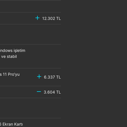
12.302 TL
ndows işletim
 ve stabil
s 11 Pro'yu
6.337 TL
3.604 TL
6 Ekran Kartı