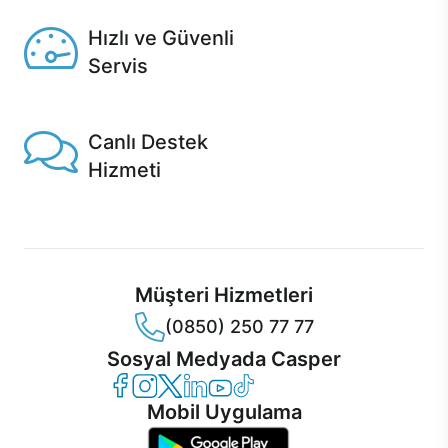
Hızlı ve Güvenli
Servis
1 Saatte servis, Jet servis ve Turbo servis seçenekleri
Casper'da!
Canlı Destek
Hizmeti
Ürünlerinizle ilgili Casper Canlı Destek hizmeti her daim
sizinle.
Müşteri Hizmetleri
(0850) 250 77 77
Sosyal Medyada Casper
Casper Facebook
Casper Instagram
Casper Twitter
Casper LinkedIn
Casper YouTube
Casper TikTok
Mobil Uygulama