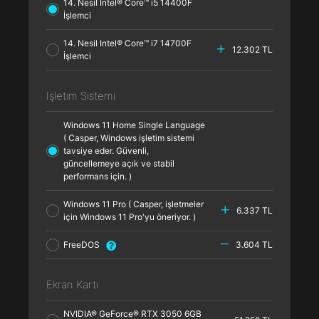
14. Nesil Intel® Core™ i5 14400F
İşlemci
14. Nesil Intel® Core™ i7 14700F
12.302 TL
İşlemci
İşletim Sistemi
Windows 11 Home Single Language
( Casper, Windows işletim sistemi
tavsiye eder. Güvenli,
güncellemeye açık ve stabil
performans için. )
Windows 11 Pro ( Casper, işletmeler
6.337 TL
için Windows 11 Pro'yu öneriyor. )
FreeDOS
3.604 TL
Ekran Kartı
NVIDIA® GeForce® RTX 3050 6GB