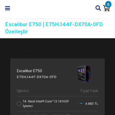
0
Excalibur E750 | E75H.144F-DX70A-0FD
Özelleştir
Excalibur E750
E75H.144F-DX70A-0FD
Özelleşti
Excalibur E750
E75H.144F-DX70A-0FD
İşlemci
Fiyat Farkı
14. Nesil Intel® Core™ i3 14100F
4.660 TL
İşlemci