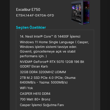
Excalibur E750
E75H.144F-DX70A-0FD
Seçilen Özellikler
14. Nesil Intel® Core™ i5 14400F İşlemci
Windows 11 Home Single Language ( Casper,
Windows işletim sistemi tavsiye eder.
Güvenli, güncellemeye açık ve stabil
performans için. )
NVIDIA® GeForce® RTX 5070 12GB 196 Bit
GDDR7 Ekran Kartı
32GB DDR4 3200MHZ UDIMM
2TB M.2 SSD PCle 4.0 (PCle; Okuma:
6400MB/s - Yazma: 5000MB/s)
WIFI Yok
CASPER H610 DDR4
700 Watt 80+ Bronz
Casper İşlemci Soğutma Fanı