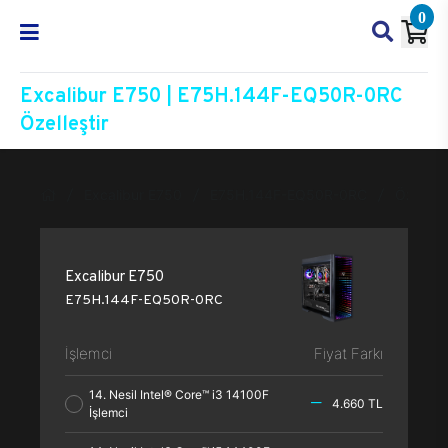
0
Excalibur E750 | E75H.144F-EQ50R-0RC
Özelleştir
Excalibur E750
E75H.144F-EQ50R-0RC
Özelleşt
Excalibur E750
E75H.144F-EQ50R-0RC
İşlemci
Fiyat Farkı
14. Nesil Intel® Core™ i3 14100F
4.660 TL
İşlemci