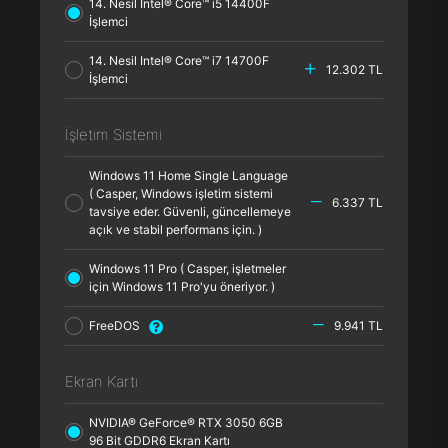
14. Nesil Intel® Core™ i5 14400F
İşlemci
14. Nesil Intel® Core™ i7 14700F
12.302 TL
İşlemci
İşletim Sistemi
Windows 11 Home Single Language
( Casper, Windows işletim sistemi
6.337 TL
tavsiye eder. Güvenli, güncellemeye
açık ve stabil performans için. )
Windows 11 Pro ( Casper, işletmeler
için Windows 11 Pro'yu öneriyor. )
FreeDOS
9.941 TL
Ekran Kartı
NVIDIA® GeForce® RTX 3050 6GB
96 Bit GDDR6 Ekran Kartı