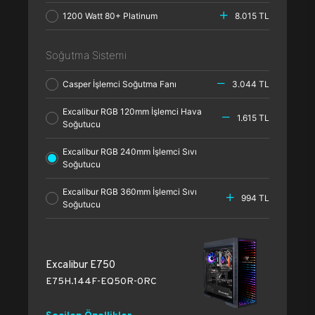
1200 Watt 80+ Platinum
8.015 TL
Soğutma Sistemi
Casper İşlemci Soğutma Fanı
3.044 TL
Excalibur RGB 120mm İşlemci Hava
1.615 TL
Soğutucu
Excalibur RGB 240mm İşlemci Sıvı
Soğutucu
Excalibur RGB 360mm İşlemci Sıvı
994 TL
Soğutucu
Excalibur E750
E75H.144F-EQ50R-0RC