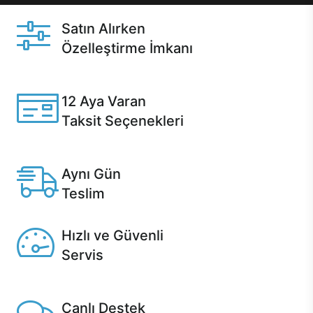
Satın Alırken
Özelleştirme İmkanı
Casper ürünlerini satın alırken ihtiyacınıza göre
özelleştirebilirsiniz.
12 Aya Varan
Taksit Seçenekleri
Anlaşmalı kredi kartlarına 12 aya varan taksit seçenekleri
Casper'da.
Aynı Gün
Teslim
Seçili ürünlerde Aynı Gün Teslim!
Hızlı ve Güvenli
Servis
1 Saatte servis, Jet servis ve Turbo servis seçenekleri
Casper'da!
Canlı Destek