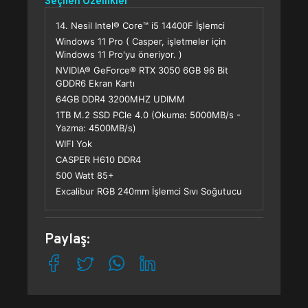
Seçilen Özellikler
14. Nesil Intel® Core™ i5 14400F İşlemci
Windows 11 Pro ( Casper, işletmeler için
Windows 11 Pro'yu öneriyor. )
NVIDIA® GeForce® RTX 3050 6GB 96 Bit
GDDR6 Ekran Kartı
64GB DDR4 3200MHZ UDIMM
1TB M.2 SSD PCle 4.0 (Okuma: 5000MB/s -
Yazma: 4500MB/s)
WIFI Yok
CASPER H610 DDR4
500 Watt 85+
Excalibur RGB 240mm İşlemci Sıvı Soğutucu
Paylaş: