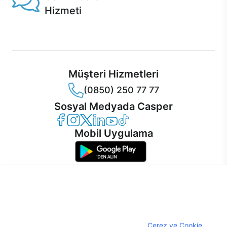
Hizmeti
Ürünlerinizle ilgili Casper Canlı Destek hizmeti her daim
sizinle.
Müşteri Hizmetleri
(0850) 250 77 77
Sosyal Medyada Casper
Casper Facebook
Casper Instagram
Casper Twitter
Casper LinkedIn
Casper YouTube
Casper TikTok
Mobil Uygulama
İnternet sitemizden en verimli şekilde faydalanabilmeniz ve
kullanıcı deneyimini geliştirebilmek için internet sitemizde
© 2021 - 2026 Casper Bilgisayar Sistemleri A.Ş. Tüm Hakları Saklıdır
çerezler kullanılmaktadır. Çerez kullanımını kabul edebilir,
KVKK
ayarlarınızdan çerezleri silebilir veya engelleyebilirsiniz.
Çerez Politikası
Çerezler hakkında detaylı bilgi almak için
Çerez ve Cookie