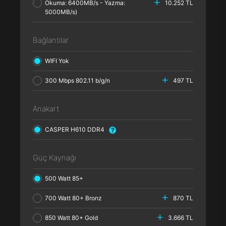
Okuma: 6400MB/s - Yazma:
10.252 TL
5000MB/s)
Bağlantılar
WIFI Yok
300 Mbps 802.11 b/g/n
497 TL
Anakart
CASPER H610 DDR4
Güç Kaynağı
500 Watt 85+
700 Watt 80+ Bronz
870 TL
850 Watt 80+ Gold
3.666 TL