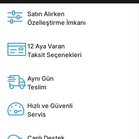
Satın Alırken
Özelleştirme İmkanı
Casper ürünlerini satın alırken ihtiyacınıza göre
özelleştirebilirsiniz.
12 Aya Varan
Taksit Seçenekleri
Anlaşmalı kredi kartlarına 12 aya varan taksit seçenekleri
Casper'da.
Aynı Gün
Teslim
Seçili ürünlerde Aynı Gün Teslim!
Hızlı ve Güvenli
Servis
1 Saatte servis, Jet servis ve Turbo servis seçenekleri
Casper'da!
Canlı Destek