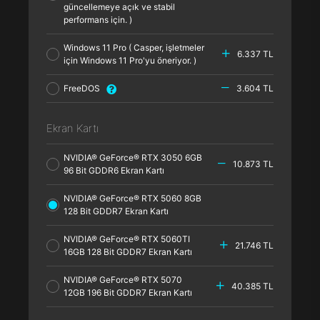
güncellemeye açık ve stabil
performans için. )
Windows 11 Pro ( Casper, işletmeler
6.337 TL
için Windows 11 Pro'yu öneriyor. )
FreeDOS
3.604 TL
Ekran Kartı
NVIDIA® GeForce® RTX 3050 6GB
10.873 TL
96 Bit GDDR6 Ekran Kartı
NVIDIA® GeForce® RTX 5060 8GB
128 Bit GDDR7 Ekran Kartı
NVIDIA® GeForce® RTX 5060TI
21.746 TL
16GB 128 Bit GDDR7 Ekran Kartı
NVIDIA® GeForce® RTX 5070
40.385 TL
12GB 196 Bit GDDR7 Ekran Kartı