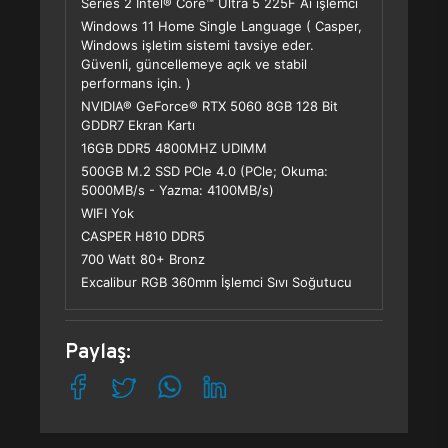
Series 2 Intel® Core™ Ultra 5 225F Ai işlemci
Windows 11 Home Single Language ( Casper,
Windows işletim sistemi tavsiye eder.
Güvenli, güncellemeye açık ve stabil
performans için. )
NVIDIA® GeForce® RTX 5060 8GB 128 Bit
GDDR7 Ekran Kartı
16GB DDR5 4800MHZ UDIMM
500GB M.2 SSD PCle 4.0 (PCle; Okuma:
5000MB/s - Yazma: 4100MB/s)
WIFI Yok
CASPER H810 DDR5
700 Watt 80+ Bronz
Excalibur RGB 360mm İşlemci Sıvı Soğutucu
Paylaş: