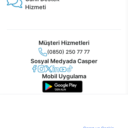
Hizmeti
Ürünlerinizle ilgili Casper Canlı Destek hizmeti her daim
sizinle.
Müşteri Hizmetleri
(0850) 250 77 77
Sosyal Medyada Casper
Casper Facebook
Casper Instagram
Casper Twitter
Casper LinkedIn
Casper YouTube
Casper TikTok
Mobil Uygulama
İnternet sitemizden en verimli şekilde faydalanabilmeniz ve
kullanıcı deneyimini geliştirebilmek için internet sitemizde
© 2021 - 2026 Casper Bilgisayar Sistemleri A.Ş. Tüm Hakları Saklıdır
çerezler kullanılmaktadır. Çerez kullanımını kabul edebilir,
KVKK
ayarlarınızdan çerezleri silebilir veya engelleyebilirsiniz.
Çerez Politikası