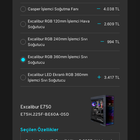
Casper İşlemci Soğutma Fanı
4.038 TL
Excalibur RGB 120mm İşlemci Hava
2.609 TL
Soğutucu
Excalibur RGB 240mm İşlemci Sıvı
994 TL
Soğutucu
Excalibur RGB 360mm İşlemci Sıvı
Soğutucu
Excalibur LED Ekranlı RGB 360mm
3.417 TL
İşlemci Sıvı Soğutucu
Excalibur E750
E75H.225F-BE60A-0SD
Seçilen Özellikler