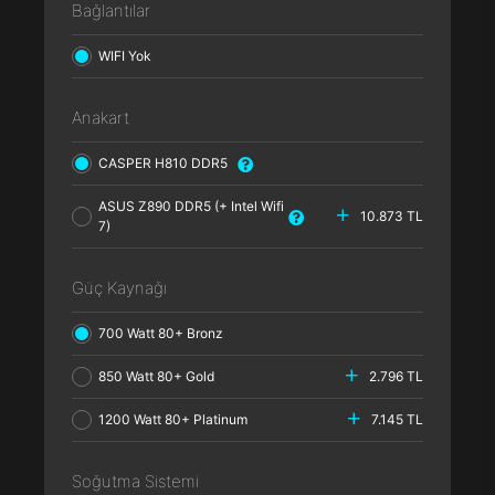
Bağlantılar
WIFI Yok
Anakart
CASPER H810 DDR5
ASUS Z890 DDR5 (+ Intel Wifi
10.873 TL
7)
Güç Kaynağı
700 Watt 80+ Bronz
850 Watt 80+ Gold
2.796 TL
1200 Watt 80+ Platinum
7.145 TL
Soğutma Sistemi