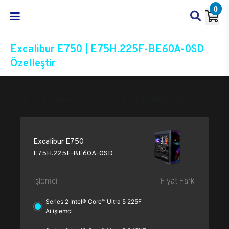
0
Excalibur E750 | E75H.225F-BE60A-0SD
Özelleştir
Excalibur E750
E75H.225F-BE60A-0SD
Özelleşt
Excalibur E750
E75H.225F-BE60A-0SD
İşlemci
Fiyat Farkı
Series 2 Intel® Core™ Ultra 5 225F
Ai işlemci