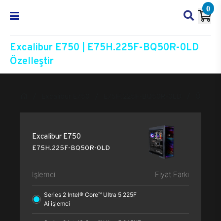
0
Excalibur E750 | E75H.225F-BQ50R-0LD
Özelleştir
Excalibur E750
E75H.225F-BQ50R-0LD
Özelleşt
Excalibur E750
E75H.225F-BQ50R-0LD
İşlemci
Fiyat Farkı
Series 2 Intel® Core™ Ultra 5 225F
Ai işlemci