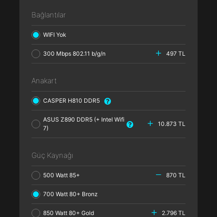
Bağlantılar
WIFI Yok
300 Mbps 802.11 b/g/n
497 TL
Anakart
CASPER H810 DDR5
ASUS Z890 DDR5 (+ Intel Wifi
10.873 TL
7)
Güç Kaynağı
500 Watt 85+
870 TL
700 Watt 80+ Bronz
850 Watt 80+ Gold
2.796 TL