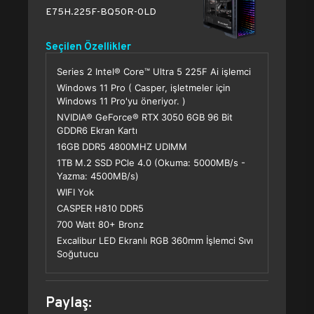
E75H.225F-BQ50R-0LD
Seçilen Özellikler
Series 2 Intel® Core™ Ultra 5 225F Ai işlemci
Windows 11 Pro ( Casper, işletmeler için
Windows 11 Pro'yu öneriyor. )
NVIDIA® GeForce® RTX 3050 6GB 96 Bit
GDDR6 Ekran Kartı
16GB DDR5 4800MHZ UDIMM
1TB M.2 SSD PCle 4.0 (Okuma: 5000MB/s -
Yazma: 4500MB/s)
WIFI Yok
CASPER H810 DDR5
700 Watt 80+ Bronz
Excalibur LED Ekranlı RGB 360mm İşlemci Sıvı
Soğutucu
Paylaş: