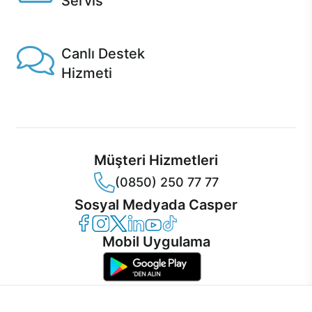
Servis
1 Saatte servis, Jet servis ve Turbo servis seçenekleri
Casper'da!
Canlı Destek
Hizmeti
Ürünlerinizle ilgili Casper Canlı Destek hizmeti her daim
sizinle.
Müşteri Hizmetleri
(0850) 250 77 77
Sosyal Medyada Casper
Casper Facebook
Casper Instagram
Casper Twitter
Casper LinkedIn
Casper YouTube
Casper TikTok
Mobil Uygulama
İnternet sitemizden en verimli şekilde faydalanabilmeniz ve