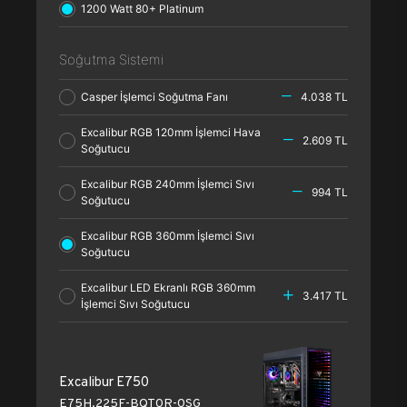
1200 Watt 80+ Platinum
Soğutma Sistemi
Casper İşlemci Soğutma Fanı
4.038 TL
Excalibur RGB 120mm İşlemci Hava
2.609 TL
Soğutucu
Excalibur RGB 240mm İşlemci Sıvı
994 TL
Soğutucu
Excalibur RGB 360mm İşlemci Sıvı
Soğutucu
Excalibur LED Ekranlı RGB 360mm
3.417 TL
İşlemci Sıvı Soğutucu
Excalibur E750
E75H.225F-BQT0R-0SG