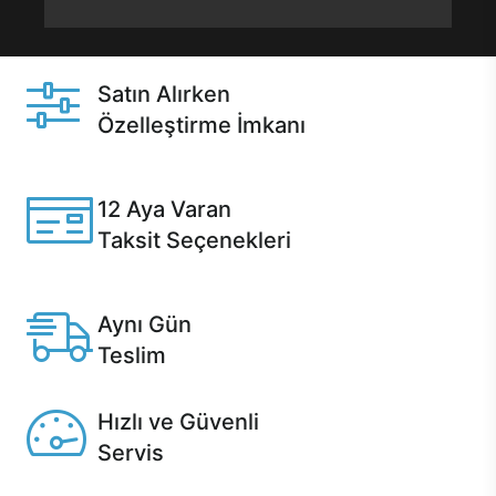
Satın Alırken
Özelleştirme İmkanı
Casper ürünlerini satın alırken ihtiyacınıza göre
özelleştirebilirsiniz.
12 Aya Varan
Taksit Seçenekleri
Anlaşmalı kredi kartlarına 12 aya varan taksit seçenekleri
Casper'da.
Aynı Gün
Teslim
Seçili ürünlerde Aynı Gün Teslim!
Hızlı ve Güvenli
Servis
1 Saatte servis, Jet servis ve Turbo servis seçenekleri
Casper'da!