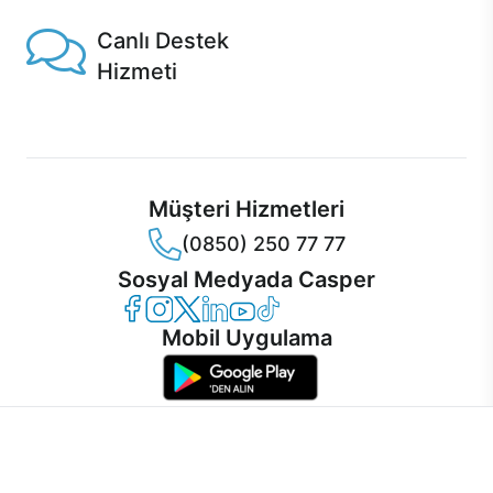
Canlı Destek
Hizmeti
Ürünlerinizle ilgili Casper Canlı Destek hizmeti her daim
sizinle.
Müşteri Hizmetleri
(0850) 250 77 77
Sosyal Medyada Casper
Casper Facebook
Casper Instagram
Casper Twitter
Casper LinkedIn
Casper YouTube
Casper TikTok
Mobil Uygulama
İnternet sitemizden en verimli şekilde faydalanabilmeniz ve
kullanıcı deneyimini geliştirebilmek için internet sitemizde
© 2021 - 2026 Casper Bilgisayar Sistemleri A.Ş. Tüm Hakları Saklıdır
çerezler kullanılmaktadır. Çerez kullanımını kabul edebilir,