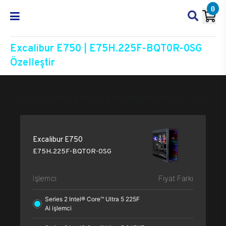
0
Excalibur E750 | E75H.225F-BQT0R-0SG
Özelleştir
Excalibur E750
E75H.225F-BQT0R-0SG
Özelleşt
Excalibur E750
E75H.225F-BQT0R-0SG
İşlemci
Fiyat Farkı
Series 2 Intel® Core™ Ultra 5 225F
Ai işlemci