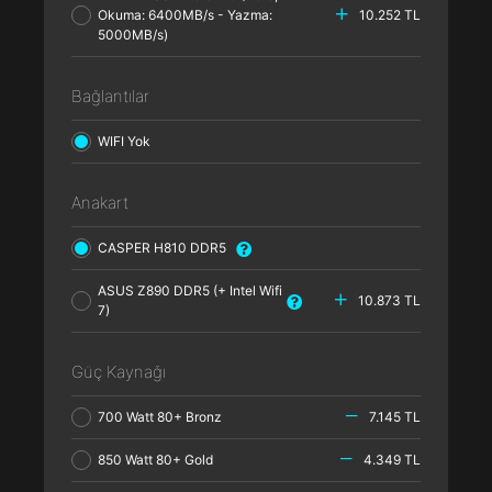
Okuma: 6400MB/s - Yazma:
10.252 TL
5000MB/s)
Bağlantılar
WIFI Yok
Anakart
CASPER H810 DDR5
ASUS Z890 DDR5 (+ Intel Wifi
10.873 TL
7)
Güç Kaynağı
700 Watt 80+ Bronz
7.145 TL
850 Watt 80+ Gold
4.349 TL