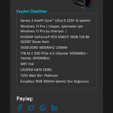
Seçilen Özellikler
Series 2 Intel® Core™ Ultra 5 225F Ai işlemci
Windows 11 Pro ( Casper, işletmeler için
Windows 11 Pro'yu öneriyor. )
NVIDIA® GeForce® RTX 5060TI 16GB 128 Bit
GDDR7 Ekran Kartı
16GB DDR5 4800MHZ UDIMM
1TB M.2 SSD PCle 4.0 (Okuma: 5000MB/s -
Yazma: 4500MB/s)
WIFI Yok
CASPER H810 DDR5
1200 Watt 80+ Platinum
Excalibur RGB 360mm İşlemci Sıvı Soğutucu
Paylaş: