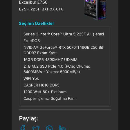
Excalibur E750
E75H.225F-BXP0X-0FG
Seçilen Özellikler
Series 2 Intel® Core™ Ultra 5 225F Ai işlemci
FreeDOS
NVIDIA® GeForce® RTX 5070TI 16GB 256 Bit
GDDR7 Ekran Kartı
16GB DDR5 4800MHZ UDIMM
2TB M.2 SSD PCle 4.0 (PCle; Okuma:
6400MB/s - Yazma: 5000MB/s)
WIFI Yok
CASPER H810 DDR5
1200 Watt 80+ Platinum
Casper İşlemci Soğutma Fanı
Paylaş: