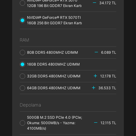
NVIDIA® GeForce® RTX 5070
34.172 TL
12GB 196 Bit GDDR7 Ekran Kartı
NVIDIA® GeForce® RTX 5070TI
16GB 256 Bit GDDR7 Ekran Kartı
RAM
8GB DDR5 4800MHZ UDIMM
6.089 TL
16GB DDR5 4800MHZ UDIMM
32GB DDR5 4800MHZ UDIMM
12.178 TL
64GB DDR5 4800MHZ UDIMM
36.533 TL
Depolama
500GB M.2 SSD PCle 4.0 (PCle;
Okuma: 5000MB/s - Yazma:
12.115 TL
4100MB/s)