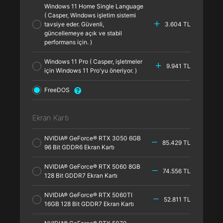
Windows 11 Home Single Language
( Casper, Windows işletim sistemi
tavsiye eder. Güvenli,
3.604 TL
güncellemeye açık ve stabil
performans için. )
Windows 11 Pro ( Casper, işletmeler
9.941 TL
için Windows 11 Pro'yu öneriyor. )
FreeDOS
Ekran Kartı
NVIDIA® GeForce® RTX 3050 6GB
85.429 TL
96 Bit GDDR6 Ekran Kartı
NVIDIA® GeForce® RTX 5060 8GB
74.556 TL
128 Bit GDDR7 Ekran Kartı
NVIDIA® GeForce® RTX 5060TI
52.811 TL
16GB 128 Bit GDDR7 Ekran Kartı