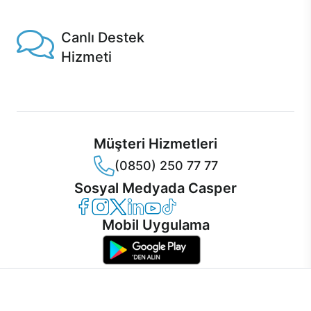
Casper'da!
Canlı Destek
Hizmeti
Ürünlerinizle ilgili Casper Canlı Destek hizmeti her daim
sizinle.
Müşteri Hizmetleri
(0850) 250 77 77
Sosyal Medyada Casper
Casper Facebook
Casper Instagram
Casper Twitter
Casper LinkedIn
Casper YouTube
Casper TikTok
Mobil Uygulama
İnternet sitemizden en verimli şekilde faydalanabilmeniz ve
kullanıcı deneyimini geliştirebilmek için internet sitemizde