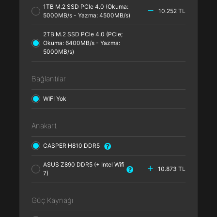
1TB M.2 SSD PCle 4.0 (Okuma:
10.252 TL
5000MB/s - Yazma: 4500MB/s)
2TB M.2 SSD PCle 4.0 (PCle;
Okuma: 6400MB/s - Yazma:
5000MB/s)
Bağlantılar
WIFI Yok
Anakart
CASPER H810 DDR5
ASUS Z890 DDR5 (+ Intel Wifi
10.873 TL
7)
Güç Kaynağı