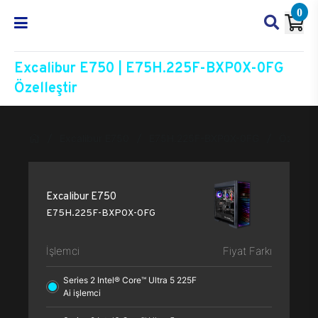
0
Excalibur E750 | E75H.225F-BXP0X-0FG
Özelleştir
Excalibur E750
E75H.225F-BXP0X-0FG
Özelleşti
Excalibur E750
E75H.225F-BXP0X-0FG
İşlemci
Fiyat Farkı
Series 2 Intel® Core™ Ultra 5 225F
Ai işlemci