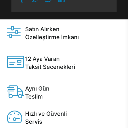
Satın Alırken
Özelleştirme İmkanı
Casper ürünlerini satın alırken ihtiyacınıza göre
özelleştirebilirsiniz.
12 Aya Varan
Taksit Seçenekleri
Anlaşmalı kredi kartlarına 12 aya varan taksit seçenekleri
Casper'da.
Aynı Gün
Teslim
Seçili ürünlerde Aynı Gün Teslim!
Hızlı ve Güvenli
Servis
1 Saatte servis, Jet servis ve Turbo servis seçenekleri