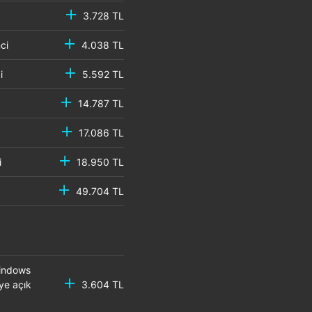
3.728 TL
emci
4.038 TL
mci
5.592 TL
14.787 TL
17.086 TL
mci
18.950 TL
49.704 TL
Windows
ye açık
3.604 TL