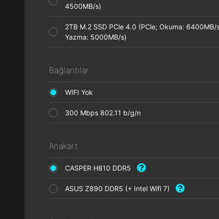
4500MB/s)
2TB M.2 SSD PCle 4.0 (PCle; Okuma: 6400MB/s
Yazma: 5000MB/s)
Bağlantılar
WIFI Yok
300 Mbps 802.11 b/g/n
Anakart
CASPER H810 DDR5
ASUS Z890 DDR5 (+ Intel Wifi 7)