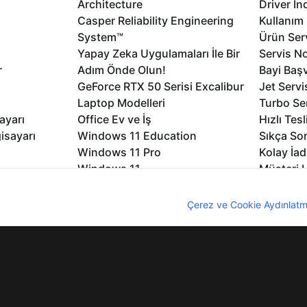
Architecture
Driver İn
Casper Reliability Engineering
Kullanım 
System™
Ürün Serv
Yapay Zeka Uygulamaları İle Bir
Servis No
r
Adım Önde Olun!
Bayi Baş
GeForce RTX 50 Serisi Excalibur
Jet Servi
Laptop Modelleri
Turbo Se
ayarı
Office Ev ve İş
Hızlı Tes
isayarı
Windows 11 Education
Sıkça Sor
Windows 11 Pro
Kolay İad
Windows 11
Müşteri H
Microsoft Copilot
Yedek Pa
nıcı deneyimini geliştirebilmek için internet sitemizde çerezler kullan
Excalibur Duvar Kağıtları
Logo ve 
z. Çerezler hakkında detaylı bilgi almak için
Çerez ve Cookie Aydınlatm
rme
Nirvana Duvar Kağıtları
Yasal Ger
lıdır
KVKK
Çerez Politikası
Bilgi Güvenliği
Bi