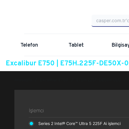
Telefon
Tablet
Bilgisa
Excalibur E750 | E75H.225F-DE50X-0L
Anasayfa
Excalibur E750
E75H.225F-DE50X-0LG
İşlemci
Series 2 Intel® Core™ Ultra 5 225F Ai işlemci