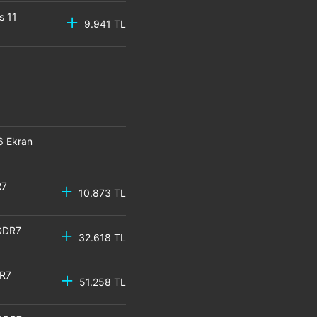
s 11
9.941 TL
6 Ekran
R7
10.873 TL
DDR7
32.618 TL
DR7
51.258 TL