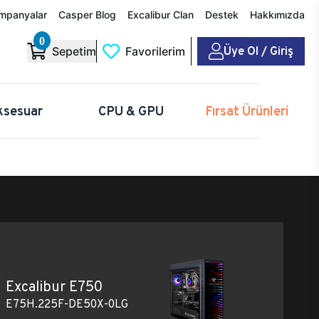
mpanyalar
Casper Blog
Excalibur Clan
Destek
Hakkımızda
0
Üye Ol / Giriş
Sepetim
Favorilerim
ksesuar
CPU & GPU
Fırsat Ürünleri
Excalibur E750
E75H.225F-DE50X-0LG