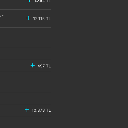
1.864 TL
 -
12.115 TL
497 TL
10.873 TL