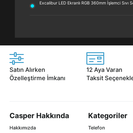
Excalibur LED Ekranlı RGB 360mm İşlemci Sıvı 
Satın Alırken
12 Aya Varan
Özelleştirme İmkanı
Taksit Seçenekle
Casper ürünlerini satın alırken ihtiyacınıza
Anlaşmalı kredi kartlarına 1
göre özelleştirebilirsiniz.
taksit seçenekleri Casper'da
Casper Hakkında
Kategoriler
Hakkımızda
Telefon