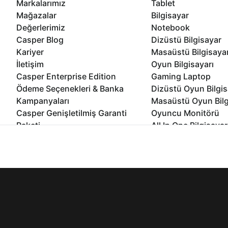
Markalarımız
Tablet
Mağazalar
Bilgisayar
Değerlerimiz
Notebook
Casper Blog
Dizüstü Bilgisayar
Kariyer
Masaüstü Bilgisaya
İletişim
Oyun Bilgisayarı
Casper Enterprise Edition
Gaming Laptop
Ödeme Seçenekleri & Banka
Dizüstü Oyun Bilgis
Kampanyaları
Masaüstü Oyun Bilg
Casper Genişletilmiş Garanti
Oyuncu Monitörü
Paketi
All In One Bilgisayar
Ömür Boyu Performans Garantisi
Mini Pc Bilgisayar
İnternet sitemizden en verimli şekilde faydalanabilmeniz ve kulla
Kampanyalar
edebilir, ayarlarınızdan çerezleri silebilir veya engelleyebilirsini
Bilgisayar Özelleşti
Kurumsal Çözümler
© 2021 - 2026 Casper Bilgisayar Sistemleri A.Ş. Tüm Hakları Sak