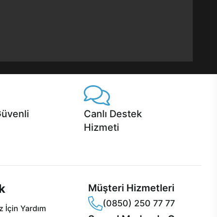
Güvenli
Canlı Destek
Hizmeti
 Jet servis ve Turbo servis
Ürünlerinizle ilgili Casper Canlı Destek
sper'da!
hizmeti her daim sizinle.
k
Müşteri Hizmetleri
(0850) 250 77 77
 İçin Yardım