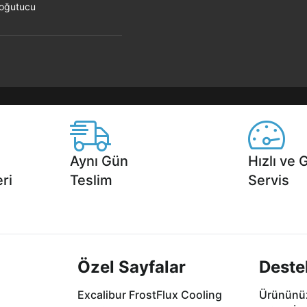
Soğutucu
Aynı Gün
Hızlı ve 
ri
Teslim
Servis
2 aya varan
Seçili ürünlerde Aynı Gün Teslim!
1 Saatte servis,
.
seçenekleri Ca
Özel Sayfalar
Deste
Excalibur FrostFlux Cooling
Ürününüz