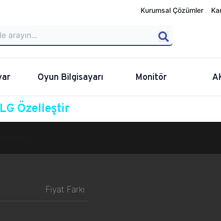
Kurumsal Çözümler
Ka
yar
Oyun Bilgisayarı
Monitör
A
G Özelleştir
Özelleştir
Fiyat Farkı