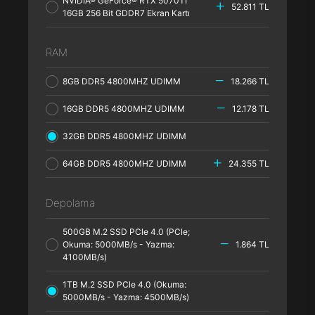
NVIDIA® GeForce® RTX 5070TI
52.811 TL
16GB 256 Bit GDDR7 Ekran Kartı
RAM
8GB DDR5 4800MHZ UDIMM
18.266 TL
16GB DDR5 4800MHZ UDIMM
12.178 TL
32GB DDR5 4800MHZ UDIMM
64GB DDR5 4800MHZ UDIMM
24.355 TL
Depolama
500GB M.2 SSD PCle 4.0 (PCle;
Okuma: 5000MB/s - Yazma:
1.864 TL
4100MB/s)
1TB M.2 SSD PCle 4.0 (Okuma:
5000MB/s - Yazma: 4500MB/s)