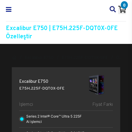
0
Excalibur E750 | E75H.225F-DQT0X-0FE
Özelleştir
Excalibur E750
E75H.225F-DQT0X-0FE
Özelleşt
Excalibur E750
E75H.225F-DQT0X-0FE
İşlemci
Fiyat Farkı
Series 2 Intel® Core™ Ultra 5 225F
Ai işlemci