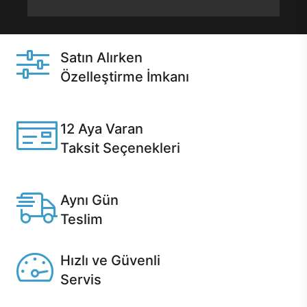
Satın Alırken
Özelleştirme İmkanı
Casper ürünlerini satın alırken ihtiyacınıza göre
özelleştirebilirsiniz.
12 Aya Varan
Taksit Seçenekleri
Anlaşmalı kredi kartlarına 12 aya varan taksit seçenekleri
Casper'da.
Aynı Gün
Teslim
Seçili ürünlerde Aynı Gün Teslim!
Hızlı ve Güvenli
Servis
1 Saatte servis, Jet servis ve Turbo servis seçenekleri
Casper'da!