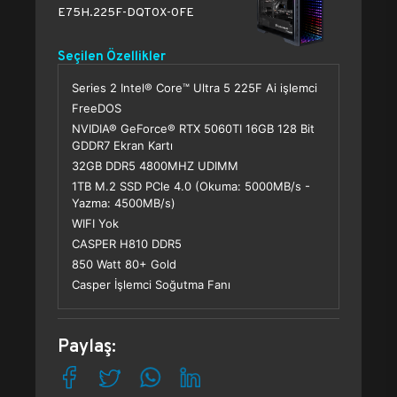
E75H.225F-DQT0X-0FE
Seçilen Özellikler
Series 2 Intel® Core™ Ultra 5 225F Ai işlemci
FreeDOS
NVIDIA® GeForce® RTX 5060TI 16GB 128 Bit
GDDR7 Ekran Kartı
32GB DDR5 4800MHZ UDIMM
1TB M.2 SSD PCle 4.0 (Okuma: 5000MB/s -
Yazma: 4500MB/s)
WIFI Yok
CASPER H810 DDR5
850 Watt 80+ Gold
Casper İşlemci Soğutma Fanı
Paylaş: