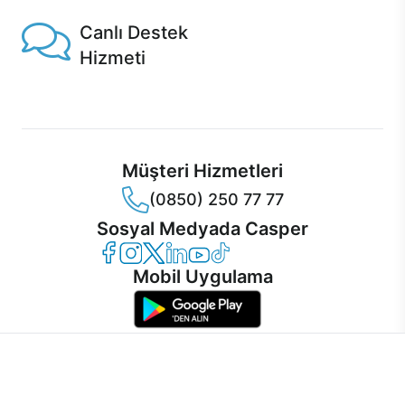
Canlı Destek
Hizmeti
Ürünlerinizle ilgili Casper Canlı Destek hizmeti her daim
sizinle.
Müşteri Hizmetleri
(0850) 250 77 77
Sosyal Medyada Casper
Casper Facebook
Casper Instagram
Casper Twitter
Casper LinkedIn
Casper YouTube
Casper TikTok
Mobil Uygulama
İnternet sitemizden en verimli şekilde faydalanabilmeniz ve
kullanıcı deneyimini geliştirebilmek için internet sitemizde
© 2021 - 2026 Casper Bilgisayar Sistemleri A.Ş. Tüm Hakları Saklıdır
çerezler kullanılmaktadır. Çerez kullanımını kabul edebilir,