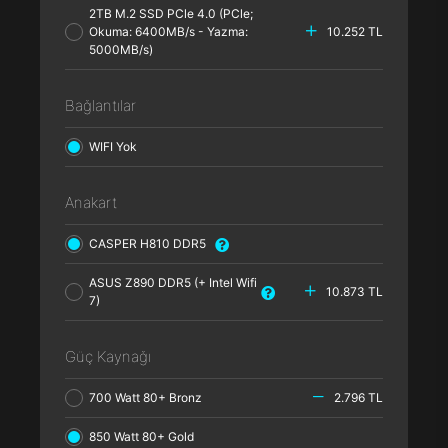
2TB M.2 SSD PCle 4.0 (PCle;
Okuma: 6400MB/s - Yazma:
10.252 TL
5000MB/s)
Bağlantılar
WIFI Yok
Anakart
CASPER H810 DDR5
ASUS Z890 DDR5 (+ Intel Wifi
10.873 TL
7)
Güç Kaynağı
700 Watt 80+ Bronz
2.796 TL
850 Watt 80+ Gold