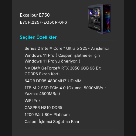
Excalibur E750
E75H.225F-EQ50R-0FG
Seçilen Özellikler
Series 2 Intel® Core™ Ultra 5 225F Ai işlemci
Windows 11 Pro ( Casper, işletmeler için
Windows 11 Pro'yu öneriyor. )
NVIDIA® GeForce® RTX 3050 6GB 96 Bit
GDDR6 Ekran Kartı
64GB DDR5 4800MHZ UDIMM
1TB M.2 SSD PCle 4.0 (Okuma: 5000MB/s -
Yazma: 4500MB/s)
WIFI Yok
CASPER H810 DDR5
1200 Watt 80+ Platinum
Casper İşlemci Soğutma Fanı