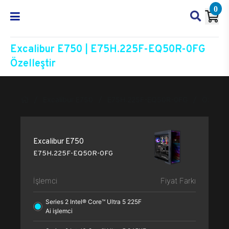
0
Excalibur E750 | E75H.225F-EQ50R-0FG
Özelleştir
Excalibur E750
E75H.225F-EQ50R-0FG
Özelleşt
Excalibur E750
E75H.225F-EQ50R-0FG
İşlemci
Fiyat Farkı
Series 2 Intel® Core™ Ultra 5 225F
Ai işlemci