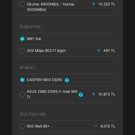
Okuma: 6400MB/s - Yazma:
10.252 TL
5000MB/s)
Bağlantılar
WIFI Yok
300 Mbps 802.11 b/g/n
497 TL
Anakart
CASPER H810 DDR5
ASUS Z890 DDR5 (+ Intel Wifi
10.873 TL
7)
Güç Kaynağı
500 Watt 85+
8.015 TL