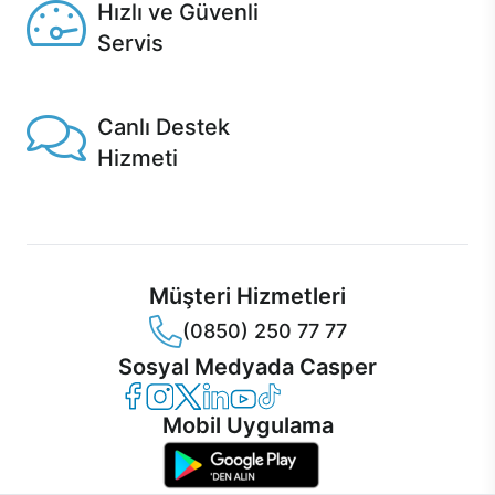
Hızlı ve Güvenli
Servis
1 Saatte servis, Jet servis ve Turbo servis seçenekleri
Casper'da!
Canlı Destek
Hizmeti
Ürünlerinizle ilgili Casper Canlı Destek hizmeti her daim
sizinle.
Müşteri Hizmetleri
(0850) 250 77 77
Sosyal Medyada Casper
Casper Facebook
Casper Instagram
Casper Twitter
Casper LinkedIn
Casper YouTube
Casper TikTok
Mobil Uygulama