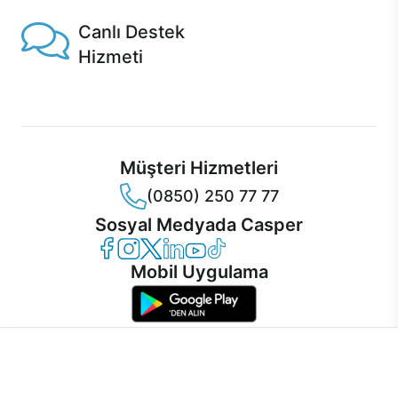
Canlı Destek
Hizmeti
Ürünlerinizle ilgili Casper Canlı Destek hizmeti her daim
sizinle.
Müşteri Hizmetleri
(0850) 250 77 77
Sosyal Medyada Casper
Casper Facebook
Casper Instagram
Casper Twitter
Casper LinkedIn
Casper YouTube
Casper TikTok
Mobil Uygulama
İnternet sitemizden en verimli şekilde faydalanabilmeniz ve
kullanıcı deneyimini geliştirebilmek için internet sitemizde
© 2021 - 2026 Casper Bilgisayar Sistemleri A.Ş. Tüm Hakları Saklıdır
çerezler kullanılmaktadır. Çerez kullanımını kabul edebilir,