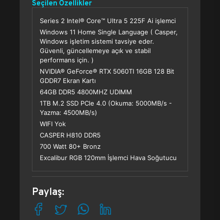
Seçilen Özellikler
Series 2 Intel® Core™ Ultra 5 225F Ai işlemci
Windows 11 Home Single Language ( Casper,
Windows işletim sistemi tavsiye eder.
Güvenli, güncellemeye açık ve stabil
performans için. )
NVIDIA® GeForce® RTX 5060TI 16GB 128 Bit
GDDR7 Ekran Kartı
64GB DDR5 4800MHZ UDIMM
1TB M.2 SSD PCle 4.0 (Okuma: 5000MB/s -
Yazma: 4500MB/s)
WIFI Yok
CASPER H810 DDR5
700 Watt 80+ Bronz
Excalibur RGB 120mm İşlemci Hava Soğutucu
Paylaş: