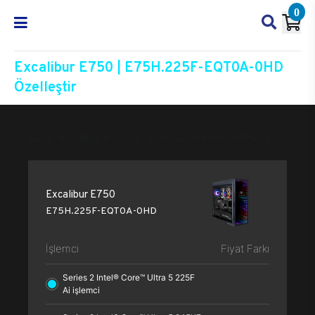
0
Excalibur E750 | E75H.225F-EQT0A-0HD
Özelleştir
Excalibur E750
E75H.225F-EQT0A-0HD
Özelleşt
Excalibur E750
E75H.225F-EQT0A-0HD
İşlemci
Fiyat Farkı
Series 2 Intel® Core™ Ultra 5 225F
Ai işlemci