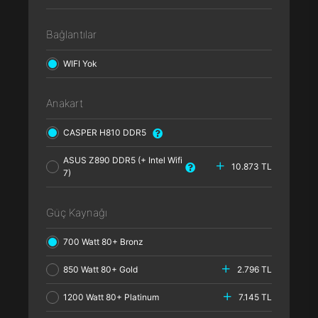
Bağlantılar
WIFI Yok
Anakart
CASPER H810 DDR5
ASUS Z890 DDR5 (+ Intel Wifi
10.873 TL
7)
Güç Kaynağı
700 Watt 80+ Bronz
850 Watt 80+ Gold
2.796 TL
1200 Watt 80+ Platinum
7.145 TL