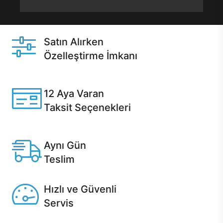
Satın Alırken
Özelleştirme İmkanı
Casper ürünlerini satın alırken ihtiyacınıza göre
özelleştirebilirsiniz.
12 Aya Varan
Taksit Seçenekleri
Anlaşmalı kredi kartlarına 12 aya varan taksit seçenekleri
Casper'da.
Aynı Gün
Teslim
Seçili ürünlerde Aynı Gün Teslim!
Hızlı ve Güvenli
Servis
1 Saatte servis, Jet servis ve Turbo servis seçenekleri
Casper'da!