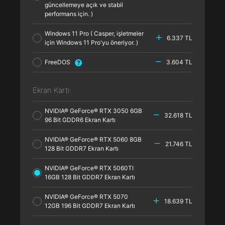
güncellemeye açık ve stabil
performans için. )
Windows 11 Pro ( Casper, işletmeler
6.337 TL
için Windows 11 Pro'yu öneriyor. )
FreeDOS
3.604 TL
Ekran Kartı
NVIDIA® GeForce® RTX 3050 6GB
32.618 TL
96 Bit GDDR6 Ekran Kartı
NVIDIA® GeForce® RTX 5060 8GB
21.746 TL
128 Bit GDDR7 Ekran Kartı
NVIDIA® GeForce® RTX 5060TI
16GB 128 Bit GDDR7 Ekran Kartı
NVIDIA® GeForce® RTX 5070
18.639 TL
12GB 196 Bit GDDR7 Ekran Kartı