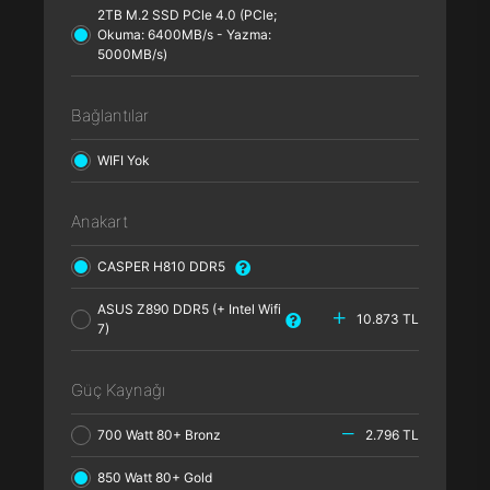
2TB M.2 SSD PCle 4.0 (PCle;
Okuma: 6400MB/s - Yazma:
5000MB/s)
Bağlantılar
WIFI Yok
Anakart
CASPER H810 DDR5
ASUS Z890 DDR5 (+ Intel Wifi
10.873 TL
7)
Güç Kaynağı
700 Watt 80+ Bronz
2.796 TL
850 Watt 80+ Gold