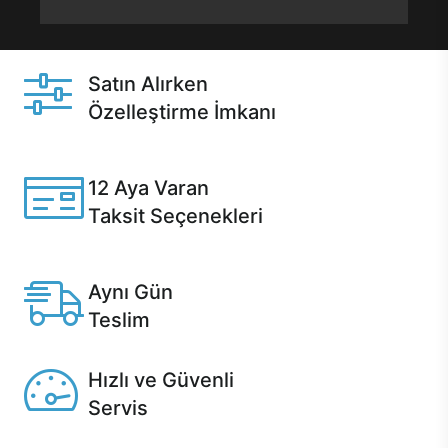
Satın Alırken
Özelleştirme İmkanı
Casper ürünlerini satın alırken ihtiyacınıza göre
özelleştirebilirsiniz.
12 Aya Varan
Taksit Seçenekleri
Anlaşmalı kredi kartlarına 12 aya varan taksit seçenekleri
Casper'da.
Aynı Gün
Teslim
Seçili ürünlerde Aynı Gün Teslim!
Hızlı ve Güvenli
Servis
1 Saatte servis, Jet servis ve Turbo servis seçenekleri
Casper'da!