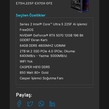
E75H.225F-EX70X-0FE
Seçilen Özellikler
Series 2 Intel® Core™ Ultra 5 225F Ai işlemci
FreeDOS
NVIDIA® GeForce® RTX 5070 12GB 196 Bit
GDDR7 Ekran Kartı
64GB DDR5 4800MHZ UDIMM
2TB M.2 SSD PCle 4.0 (PCle; Okuma:
6400MB/s - Yazma: 5000MB/s)
WIFI Yok
CASPER H810 DDR5
850 Watt 80+ Gold
Casper İşlemci Soğutma Fanı
Paylaş: