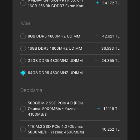
NVIDIA® GeForce® RTX 5070TI
34.172 TL
16GB 256 Bit GDDR7 Ekran Kartı
RAM
8GB DDR5 4800MHZ UDIMM
42.621 TL
16GB DDR5 4800MHZ UDIMM
36.533 TL
32GB DDR5 4800MHZ UDIMM
24.355 TL
64GB DDR5 4800MHZ UDIMM
Depolama
500GB M.2 SSD PCle 4.0 (PCle;
Okuma: 5000MB/s - Yazma:
12.115 TL
4100MB/s)
1TB M.2 SSD PCle 4.0 (Okuma:
10.252 TL
5000MB/s - Yazma: 4500MB/s)