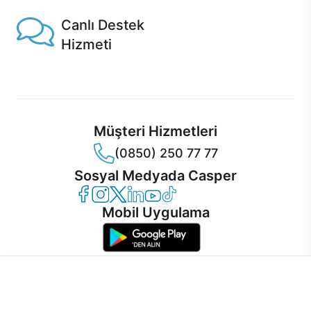
Canlı Destek
Hizmeti
Ürünlerinizle ilgili Casper Canlı Destek hizmeti her daim
sizinle.
Müşteri Hizmetleri
(0850) 250 77 77
Sosyal Medyada Casper
Casper Facebook
Casper Instagram
Casper Twitter
Casper LinkedIn
Casper YouTube
Casper TikTok
Mobil Uygulama
İnternet sitemizden en verimli şekilde faydalanabilmeniz ve
kullanıcı deneyimini geliştirebilmek için internet sitemizde
© 2021 - 2026 Casper Bilgisayar Sistemleri A.Ş. Tüm Hakları Saklıdır
çerezler kullanılmaktadır. Çerez kullanımını kabul edebilir,