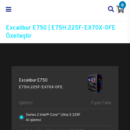
0
Excalibur E750 | E75H.225F-EX70X-0FE
Özelleştir
Excalibur E750
E75H.225F-EX70X-0FE
Özelleşti
Excalibur E750
E75H.225F-EX70X-0FE
İşlemci
Fiyat Farkı
Series 2 Intel® Core™ Ultra 5 225F
Ai işlemci