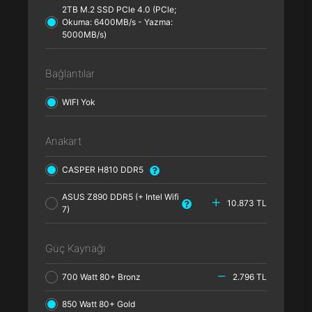
2TB M.2 SSD PCle 4.0 (PCle;
Okuma: 6400MB/s - Yazma:
5000MB/s)
Bağlantılar
WIFI Yok
Anakart
CASPER H810 DDR5
ASUS Z890 DDR5 (+ Intel Wifi
10.873 TL
7)
Güç Kaynağı
700 Watt 80+ Bronz
2.796 TL
850 Watt 80+ Gold