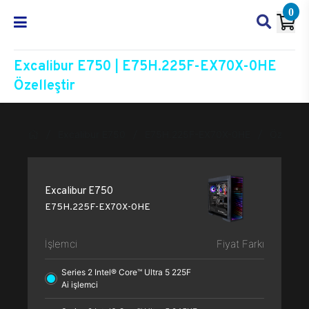
0
Excalibur E750 | E75H.225F-EX70X-0HE
Özelleştir
Excalibur E750
E75H.225F-EX70X-0HE
Özelleşti
Excalibur E750
E75H.225F-EX70X-0HE
İşlemci
Fiyat Farkı
Series 2 Intel® Core™ Ultra 5 225F
Ai işlemci