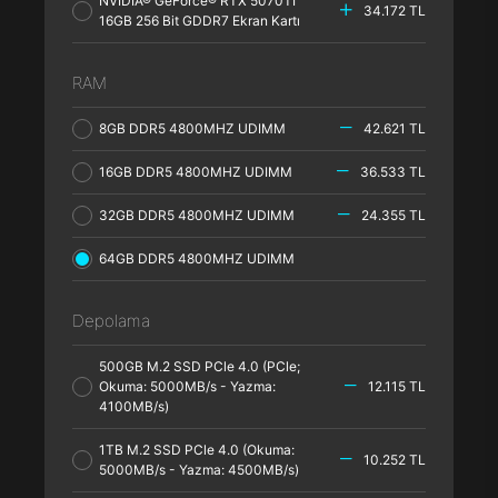
NVIDIA® GeForce® RTX 5070TI
34.172 TL
16GB 256 Bit GDDR7 Ekran Kartı
RAM
8GB DDR5 4800MHZ UDIMM
42.621 TL
16GB DDR5 4800MHZ UDIMM
36.533 TL
32GB DDR5 4800MHZ UDIMM
24.355 TL
64GB DDR5 4800MHZ UDIMM
Depolama
500GB M.2 SSD PCle 4.0 (PCle;
Okuma: 5000MB/s - Yazma:
12.115 TL
4100MB/s)
1TB M.2 SSD PCle 4.0 (Okuma:
10.252 TL
5000MB/s - Yazma: 4500MB/s)