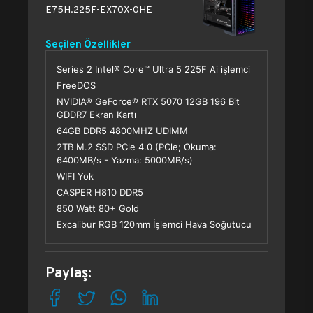
E75H.225F-EX70X-0HE
Seçilen Özellikler
Series 2 Intel® Core™ Ultra 5 225F Ai işlemci
FreeDOS
NVIDIA® GeForce® RTX 5070 12GB 196 Bit
GDDR7 Ekran Kartı
64GB DDR5 4800MHZ UDIMM
2TB M.2 SSD PCle 4.0 (PCle; Okuma:
6400MB/s - Yazma: 5000MB/s)
WIFI Yok
CASPER H810 DDR5
850 Watt 80+ Gold
Excalibur RGB 120mm İşlemci Hava Soğutucu
Paylaş: