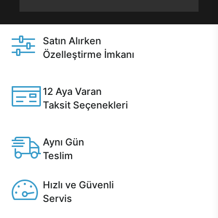
Satın Alırken
Özelleştirme İmkanı
Casper ürünlerini satın alırken ihtiyacınıza göre
özelleştirebilirsiniz.
12 Aya Varan
Taksit Seçenekleri
Anlaşmalı kredi kartlarına 12 aya varan taksit seçenekleri
Casper'da.
Aynı Gün
Teslim
Seçili ürünlerde Aynı Gün Teslim!
Hızlı ve Güvenli
Servis
1 Saatte servis, Jet servis ve Turbo servis seçenekleri
Casper'da!