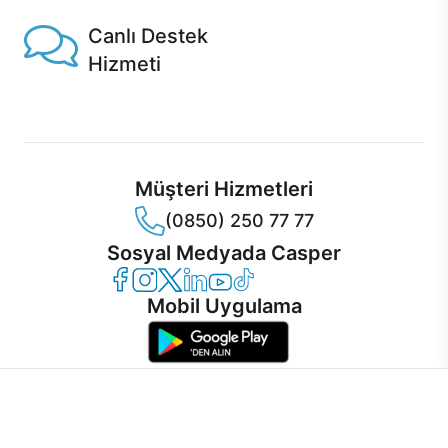
Canlı Destek
Hizmeti
Ürünlerinizle ilgili Casper Canlı Destek hizmeti her daim
sizinle.
Müşteri Hizmetleri
(0850) 250 77 77
Sosyal Medyada Casper
Casper Facebook
Casper Instagram
Casper Twitter
Casper LinkedIn
Casper YouTube
Casper TikTok
Mobil Uygulama
İnternet sitemizden en verimli şekilde faydalanabilmeniz ve
kullanıcı deneyimini geliştirebilmek için internet sitemizde
© 2021 - 2026 Casper Bilgisayar Sistemleri A.Ş. Tüm Hakları Saklıdır
çerezler kullanılmaktadır. Çerez kullanımını kabul edebilir,