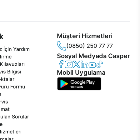
 Jet servis ve Turbo servis
Ürünlerinizle ilgili Casper Canlı Destek
sper'da!
hizmeti her daim sizinle.
k
Müşteri Hizmetleri
(0850) 250 77 77
 İçin Yardım
Sosyal Medyada Casper
dirme
Casper Facebook
Casper Instagram
Casper Twitter
Casper LinkedIn
Casper YouTube
Casper TikTok
Kılavuzları
is Bilgisi
Mobil Uygulama
ktaları
vuru Formu
s
rvis
limat
ulan Sorular
e
izmetleri
rçalar