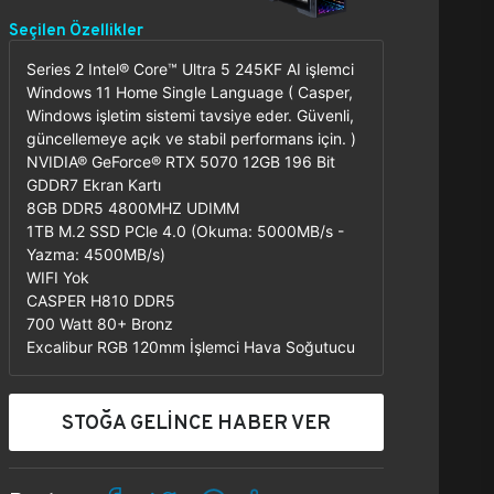
Seçilen Özellikler
Series 2 Intel® Core™ Ultra 5 245KF AI işlemci
Windows 11 Home Single Language ( Casper,
Windows işletim sistemi tavsiye eder. Güvenli,
güncellemeye açık ve stabil performans için. )
NVIDIA® GeForce® RTX 5070 12GB 196 Bit
GDDR7 Ekran Kartı
8GB DDR5 4800MHZ UDIMM
1TB M.2 SSD PCle 4.0 (Okuma: 5000MB/s -
Yazma: 4500MB/s)
WIFI Yok
CASPER H810 DDR5
700 Watt 80+ Bronz
Excalibur RGB 120mm İşlemci Hava Soğutucu
STOĞA GELİNCE HABER VER