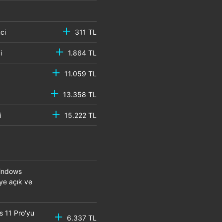
emci
311 TL
mci
1.864 TL
11.059 TL
13.358 TL
mci
15.222 TL
Windows
eye açık ve
s 11 Pro'yu
6.337 TL