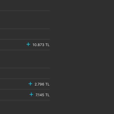
10.873 TL
2.796 TL
7.145 TL