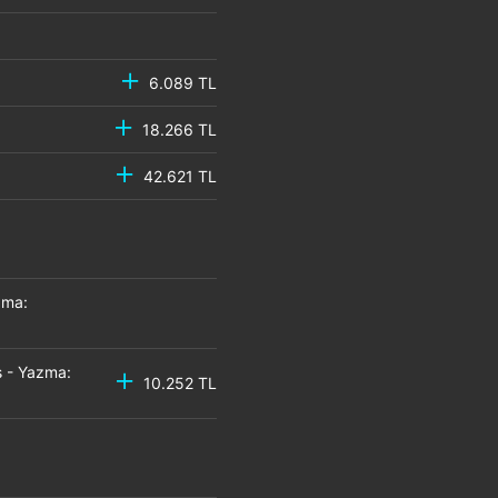
6.089 TL
18.266 TL
42.621 TL
zma:
 - Yazma:
10.252 TL