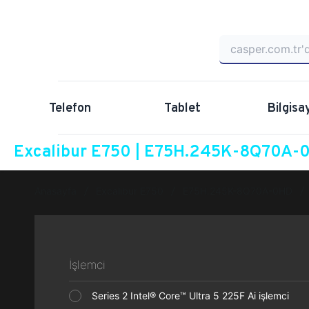
Telefon
Tablet
Bilgisa
Excalibur E750 | E75H.245K-8Q70A-0
Anasayfa
Excalibur E750
E75H.245K-8Q70A-0HD
İşlemci
Series 2 Intel® Core™ Ultra 5 225F Ai işlemci