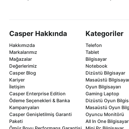
Casper ürünlerini satın alırken ihtiyacınıza
Anlaşmalı kredi kartlarına 1
göre özelleştirebilirsiniz.
taksit seçenekleri Casper'da
Casper Hakkında
Kategoriler
Hakkımızda
Telefon
Markalarımız
Tablet
Mağazalar
Bilgisayar
Değerlerimiz
Notebook
Casper Blog
Dizüstü Bilgisayar
Kariyer
Masaüstü Bilgisaya
İletişim
Oyun Bilgisayarı
Casper Enterprise Edition
Gaming Laptop
Ödeme Seçenekleri & Banka
Dizüstü Oyun Bilgis
Kampanyaları
Masaüstü Oyun Bilg
Casper Genişletilmiş Garanti
Oyuncu Monitörü
Paketi
All In One Bilgisayar
Ömür Boyu Performans Garantisi
Mini Pc Bilgisayar