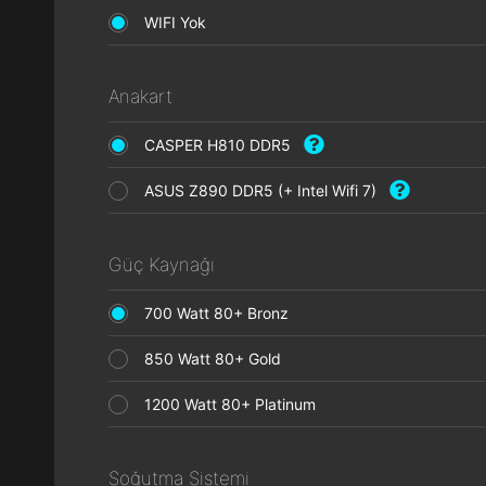
WIFI Yok
Anakart
CASPER H810 DDR5
ASUS Z890 DDR5 (+ Intel Wifi 7)
Güç Kaynağı
700 Watt 80+ Bronz
850 Watt 80+ Gold
1200 Watt 80+ Platinum
Soğutma Sistemi