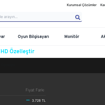
Kurumsal Çözümler
Ka
yar
Oyun Bilgisayarı
Monitör
A
HD Özelleştir
Özelleştir
Fiyat Farkı
3.728 TL