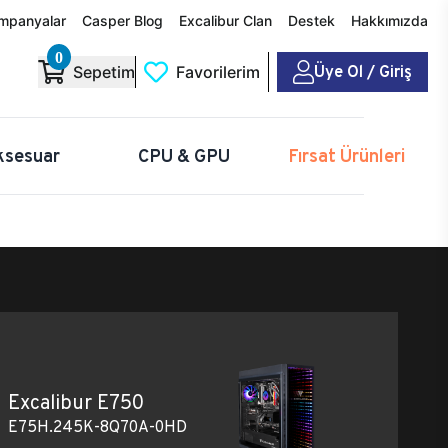
mpanyalar
Casper Blog
Excalibur Clan
Destek
Hakkımızda
0
Üye Ol / Giriş
Sepetim
Favorilerim
ksesuar
CPU & GPU
Fırsat Ürünleri
Excalibur E750
E75H.245K-8Q70A-0HD