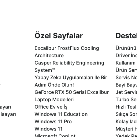
2 aya varan
Seçili ürünlerde Aynı Gün Teslim!
1 Saatte servis,
.
seçenekleri Ca
Özel Sayfalar
Deste
Excalibur FrostFlux Cooling
Ürününüz
Architecture
Driver İn
Casper Reliability Engineering
Kullanım 
System™
Ürün Serv
Yapay Zeka Uygulamaları İle Bir
Servis No
r
Adım Önde Olun!
Bayi Baş
GeForce RTX 50 Serisi Excalibur
Jet Servi
Laptop Modelleri
Turbo Se
ayarı
Office Ev ve İş
Hızlı Tes
isayarı
Windows 11 Education
Sıkça Sor
Windows 11 Pro
Kolay İad
Windows 11
Müşteri H
Microsoft Copilot
Yedek Pa