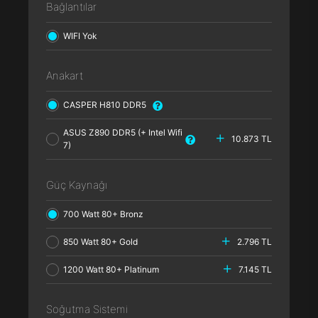
Bağlantılar
WIFI Yok
Anakart
CASPER H810 DDR5
ASUS Z890 DDR5 (+ Intel Wifi
10.873 TL
7)
Güç Kaynağı
700 Watt 80+ Bronz
850 Watt 80+ Gold
2.796 TL
1200 Watt 80+ Platinum
7.145 TL
Soğutma Sistemi