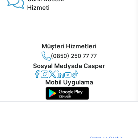
Hizmeti
Ürünlerinizle ilgili Casper Canlı Destek hizmeti her daim
sizinle.
Müşteri Hizmetleri
(0850) 250 77 77
Sosyal Medyada Casper
Casper Facebook
Casper Instagram
Casper Twitter
Casper LinkedIn
Casper YouTube
Casper TikTok
Mobil Uygulama
İnternet sitemizden en verimli şekilde faydalanabilmeniz ve
kullanıcı deneyimini geliştirebilmek için internet sitemizde
© 2021 - 2026 Casper Bilgisayar Sistemleri A.Ş. Tüm Hakları Saklıdır
çerezler kullanılmaktadır. Çerez kullanımını kabul edebilir,
KVKK
ayarlarınızdan çerezleri silebilir veya engelleyebilirsiniz.
Çerez Politikası