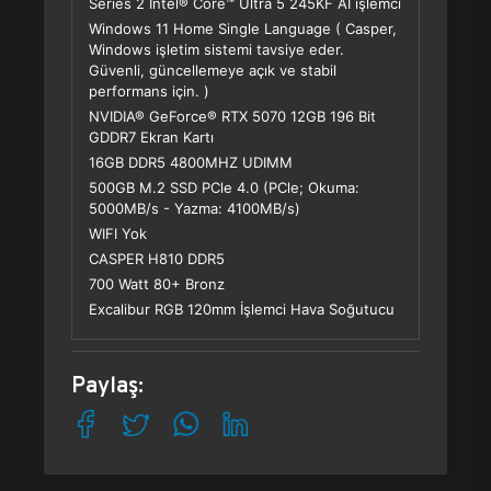
Series 2 Intel® Core™ Ultra 5 245KF AI işlemci
Windows 11 Home Single Language ( Casper,
Windows işletim sistemi tavsiye eder.
Güvenli, güncellemeye açık ve stabil
performans için. )
NVIDIA® GeForce® RTX 5070 12GB 196 Bit
GDDR7 Ekran Kartı
16GB DDR5 4800MHZ UDIMM
500GB M.2 SSD PCle 4.0 (PCle; Okuma:
5000MB/s - Yazma: 4100MB/s)
WIFI Yok
CASPER H810 DDR5
700 Watt 80+ Bronz
Excalibur RGB 120mm İşlemci Hava Soğutucu
Paylaş: