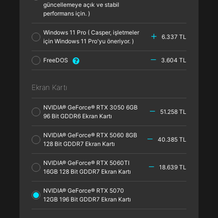
güncellemeye açık ve stabil
performans için. )
Windows 11 Pro ( Casper, işletmeler
6.337 TL
için Windows 11 Pro'yu öneriyor. )
FreeDOS
3.604 TL
Ekran Kartı
NVIDIA® GeForce® RTX 3050 6GB
51.258 TL
96 Bit GDDR6 Ekran Kartı
NVIDIA® GeForce® RTX 5060 8GB
40.385 TL
128 Bit GDDR7 Ekran Kartı
NVIDIA® GeForce® RTX 5060TI
18.639 TL
16GB 128 Bit GDDR7 Ekran Kartı
NVIDIA® GeForce® RTX 5070
12GB 196 Bit GDDR7 Ekran Kartı