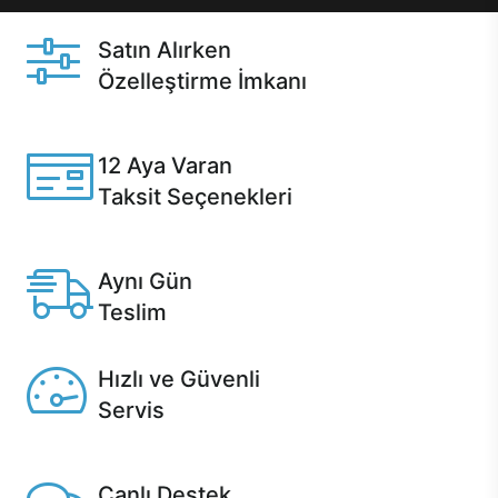
Satın Alırken
Özelleştirme İmkanı
Casper ürünlerini satın alırken ihtiyacınıza göre
özelleştirebilirsiniz.
12 Aya Varan
Taksit Seçenekleri
Anlaşmalı kredi kartlarına 12 aya varan taksit seçenekleri
Casper'da.
Aynı Gün
Teslim
Seçili ürünlerde Aynı Gün Teslim!
Hızlı ve Güvenli
Servis
1 Saatte servis, Jet servis ve Turbo servis seçenekleri
Casper'da!
Canlı Destek