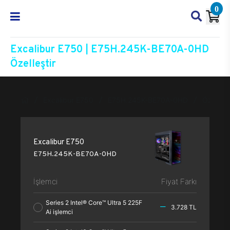
0
Excalibur E750 | E75H.245K-BE70A-0HD
Özelleştir
Excalibur E750
E75H.245K-BE70A-0HD
Özelleşt
Excalibur E750
E75H.245K-BE70A-0HD
İşlemci
Fiyat Farkı
Series 2 Intel® Core™ Ultra 5 225F
3.728 TL
Ai işlemci