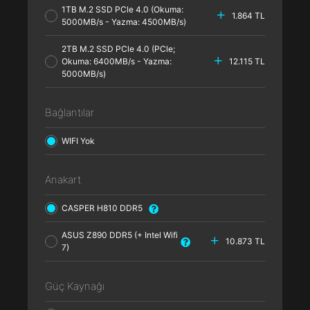
1TB M.2 SSD PCle 4.0 (Okuma:
1.864 TL
5000MB/s - Yazma: 4500MB/s)
2TB M.2 SSD PCle 4.0 (PCle;
Okuma: 6400MB/s - Yazma:
12.115 TL
5000MB/s)
Bağlantılar
WIFI Yok
Anakart
CASPER H810 DDR5
ASUS Z890 DDR5 (+ Intel Wifi
10.873 TL
7)
Güç Kaynağı