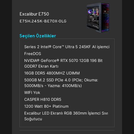
Excalibur E750
E75H.245K-BE70X-0LG
Seçilen Özellikler
Series 2 Intel® Core™ Ultra 5 245KF AI işlemci
FreeDOS
NVIDIA® GeForce® RTX 5070 12GB 196 Bit
GDDR7 Ekran Kartı
16GB DDR5 4800MHZ UDIMM
500GB M.2 SSD PCle 4.0 (PCle; Okuma:
5000MB/s - Yazma: 4100MB/s)
WIFI Yok
CASPER H810 DDR5
1200 Watt 80+ Platinum
Excalibur LED Ekranlı RGB 360mm İşlemci Sıvı
Soğutucu