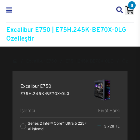
0
Excalibur E750 | E75H.245K-BE70X-0LG
Özelleştir
Excalibur E750
E75H.245K-BE70X-0LG
Özelleşti
Excalibur E750
E75H.245K-BE70X-0LG
İşlemci
Fiyat Farkı
Series 2 Intel® Core™ Ultra 5 225F
3.728 TL
Ai işlemci