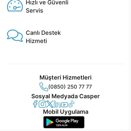
Hızlı ve Güvenli
Servis
1 Saatte servis, Jet servis ve Turbo servis seçenekleri
Casper'da!
Canlı Destek
Hizmeti
Ürünlerinizle ilgili Casper Canlı Destek hizmeti her daim
sizinle.
Müşteri Hizmetleri
(0850) 250 77 77
Sosyal Medyada Casper
Casper Facebook
Casper Instagram
Casper Twitter
Casper LinkedIn
Casper YouTube
Casper TikTok
Mobil Uygulama