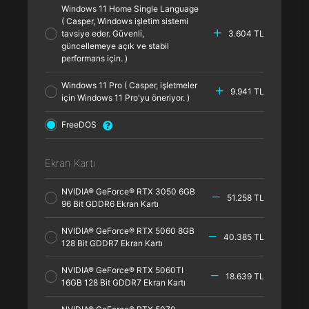
Windows 11 Home Single Language
( Casper, Windows işletim sistemi
tavsiye eder. Güvenli,
3.604 TL
güncellemeye açık ve stabil
performans için. )
Windows 11 Pro ( Casper, işletmeler
9.941 TL
için Windows 11 Pro'yu öneriyor. )
FreeDOS
Ekran Kartı
NVIDIA® GeForce® RTX 3050 6GB
51.258 TL
96 Bit GDDR6 Ekran Kartı
NVIDIA® GeForce® RTX 5060 8GB
40.385 TL
128 Bit GDDR7 Ekran Kartı
NVIDIA® GeForce® RTX 5060TI
18.639 TL
16GB 128 Bit GDDR7 Ekran Kartı