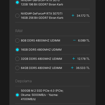
NVIDIA® GeForce® RTX 5070
12GB 196 Bit GDDR7 Ekran Kartı
NVIDIA® GeForce® RTX 5070TI
34.172 TL
16GB 256 Bit GDDR7 Ekran Kartı
RAM
8GB DDR5 4800MHZ UDIMM
6.089 TL
16GB DDR5 4800MHZ UDIMM
32GB DDR5 4800MHZ UDIMM
12.178 TL
64GB DDR5 4800MHZ UDIMM
36.533 TL
Depolama
500GB M.2 SSD PCle 4.0 (PCle;
Okuma: 5000MB/s - Yazma:
4100MB/s)