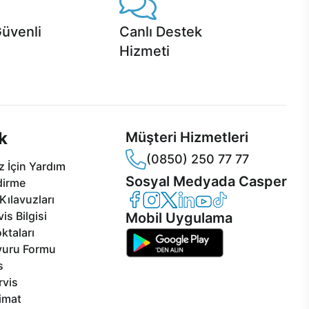
Güvenli
Canlı Destek
Hizmeti
 Jet servis ve Turbo servis
Ürünlerinizle ilgili Casper Canlı Destek
sper'da!
hizmeti her daim sizinle.
k
Müşteri Hizmetleri
(0850) 250 77 77
 İçin Yardım
Sosyal Medyada Casper
dirme
Casper Facebook
Casper Instagram
Casper Twitter
Casper LinkedIn
Casper YouTube
Casper TikTok
Kılavuzları
is Bilgisi
Mobil Uygulama
ktaları
vuru Formu
s
rvis
limat