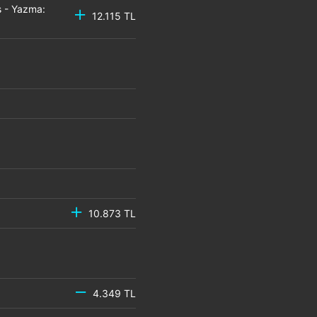
 - Yazma:
12.115 TL
10.873 TL
4.349 TL