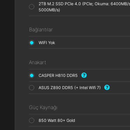
2TB M.2 SSD PCle 4.0 (PCle; Okuma: 6400MB/s
5000MB/s)
Bağlantılar
WIFI Yok
Anakart
CASPER H810 DDR5
ASUS Z890 DDR5 (+ Intel Wifi 7)
Güç Kaynağı
850 Watt 80+ Gold