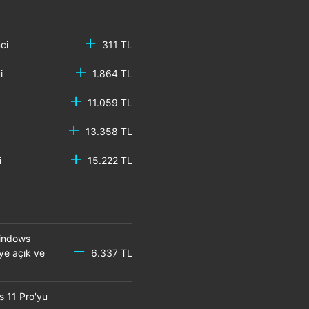
emci
311 TL
mci
1.864 TL
11.059 TL
13.358 TL
mci
15.222 TL
Windows
eye açık ve
6.337 TL
s 11 Pro'yu