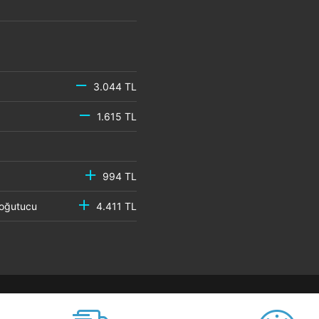
3.044 TL
1.615 TL
994 TL
 Soğutucu
4.411 TL