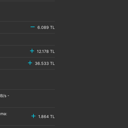
6.089 TL
12.178 TL
36.533 TL
B/s -
zma:
1.864 TL