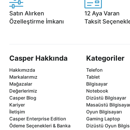
Satın Alırken
12 Aya Varan
Özelleştirme İmkanı
Taksit Seçenekle
Casper ürünlerini satın alırken ihtiyacınıza
Anlaşmalı kredi kartlarına 1
göre özelleştirebilirsiniz.
taksit seçenekleri Casper'da
Casper Hakkında
Kategoriler
Hakkımızda
Telefon
Markalarımız
Tablet
Mağazalar
Bilgisayar
Değerlerimiz
Notebook
Casper Blog
Dizüstü Bilgisayar
Kariyer
Masaüstü Bilgisaya
İletişim
Oyun Bilgisayarı
Casper Enterprise Edition
Gaming Laptop
Ödeme Seçenekleri & Banka
Dizüstü Oyun Bilgis