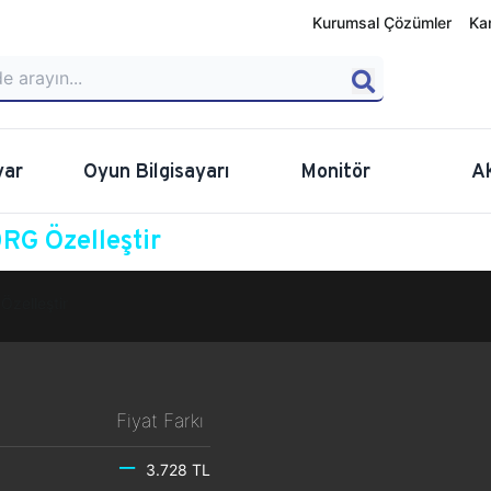
Kurumsal Çözümler
Ka
yar
Oyun Bilgisayarı
Monitör
A
RG Özelleştir
Özelleştir
Fiyat Farkı
3.728 TL