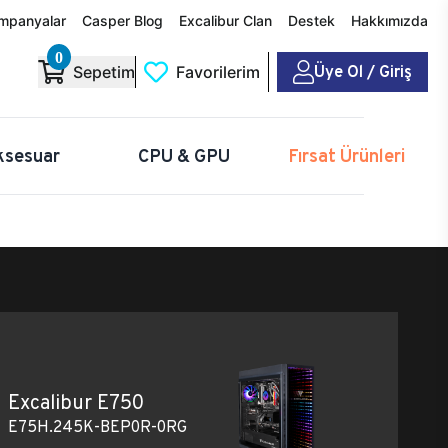
mpanyalar
Casper Blog
Excalibur Clan
Destek
Hakkımızda
0
Üye Ol / Giriş
Sepetim
Favorilerim
ksesuar
CPU & GPU
Fırsat Ürünleri
Excalibur E750
E75H.245K-BEP0R-0RG