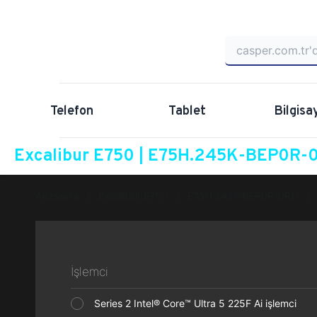
Telefon
Tablet
Bilgisa
Excalibur E750 | E75H.245K-BEP0R-0
Anasayfa
Excalibur E750
E75H.245K-BEP0R-0RG
İşlemci
Series 2 Intel® Core™ Ultra 5 225F Ai işlemci