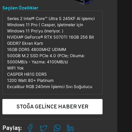
Seçilen Özellikler
Series 2 Intel® Core™ Ultra 5 245KF AI işlemci
Windows 11 Pro ( Casper, işletmeler için
Windows 11 Pro'yu öneriyor. )
NVIDIA® GeForce® RTX 5070TI 16GB 256 Bit
GDDR7 Ekran Kartı
16GB DDR5 4800MHZ UDIMM
500GB M.2 SSD PCle 4.0 (PCle; Okuma:
5000MB/s - Yazma: 4100MB/s)
WIFI Yok
CASPER H810 DDR5
1200 Watt 80+ Platinum
Excalibur RGB 240mm İşlemci Sıvı Soğutucu
STOĞA GELİNCE HABER VER
Paylaş: