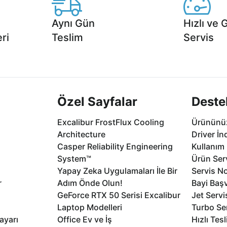
Aynı Gün
Hızlı ve 
ri
Teslim
Servis
2 aya varan
Seçili ürünlerde Aynı Gün Teslim!
1 Saatte servis,
.
seçenekleri Ca
Özel Sayfalar
Deste
Excalibur FrostFlux Cooling
Ürününüz
Architecture
Driver İn
Casper Reliability Engineering
Kullanım 
System™
Ürün Serv
Yapay Zeka Uygulamaları İle Bir
Servis No
r
Adım Önde Olun!
Bayi Baş
GeForce RTX 50 Serisi Excalibur
Jet Servi
Laptop Modelleri
Turbo Se
ayarı
Office Ev ve İş
Hızlı Tes