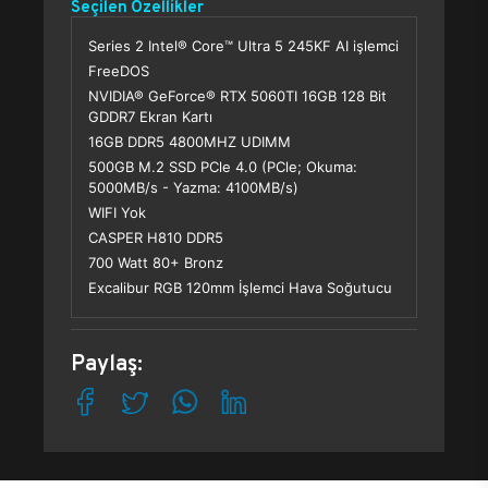
Seçilen Özellikler
Series 2 Intel® Core™ Ultra 5 245KF AI işlemci
FreeDOS
NVIDIA® GeForce® RTX 5060TI 16GB 128 Bit
GDDR7 Ekran Kartı
16GB DDR5 4800MHZ UDIMM
500GB M.2 SSD PCle 4.0 (PCle; Okuma:
5000MB/s - Yazma: 4100MB/s)
WIFI Yok
CASPER H810 DDR5
700 Watt 80+ Bronz
Excalibur RGB 120mm İşlemci Hava Soğutucu
Paylaş: