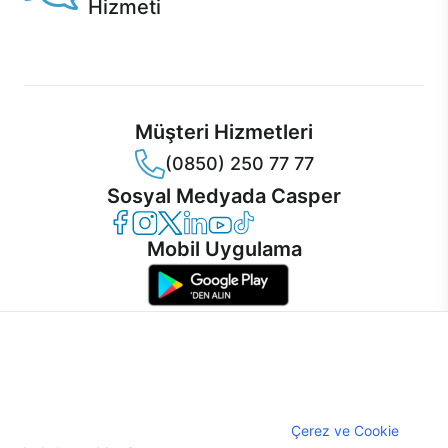
Hizmeti
Ürünlerinizle ilgili Casper Canlı Destek hizmeti her daim
sizinle.
Müşteri Hizmetleri
(0850) 250 77 77
Sosyal Medyada Casper
Casper Facebook
Casper Instagram
Casper Twitter
Casper LinkedIn
Casper YouTube
Casper TikTok
Mobil Uygulama
İnternet sitemizden en verimli şekilde faydalanabilmeniz ve
kullanıcı deneyimini geliştirebilmek için internet sitemizde
© 2021 - 2026 Casper Bilgisayar Sistemleri A.Ş. Tüm Hakları Saklıdır
çerezler kullanılmaktadır. Çerez kullanımını kabul edebilir,
KVKK
ayarlarınızdan çerezleri silebilir veya engelleyebilirsiniz.
Çerez Politikası
Çerezler hakkında detaylı bilgi almak için
Çerez ve Cookie
Bilgi Güvenliği