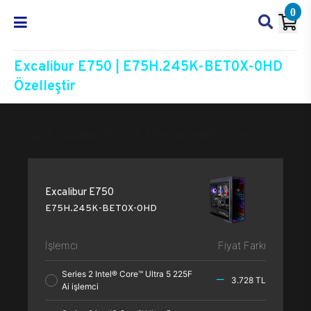
0
Excalibur E750 | E75H.245K-BET0X-0HD
Özelleştir
Excalibur E750
E75H.245K-BET0X-0HD
Özelleşt
Excalibur E750
E75H.245K-BET0X-0HD
İşlemci
Fiyat Farkı
Series 2 Intel® Core™ Ultra 5 225F
3.728 TL
Ai işlemci