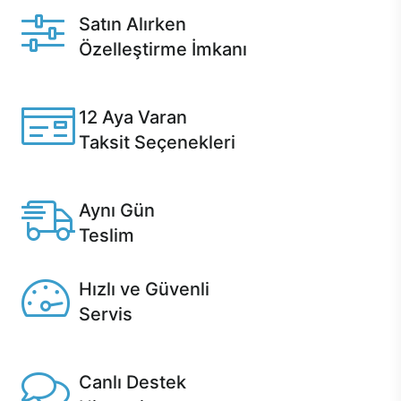
Satın Alırken
Özelleştirme İmkanı
Casper ürünlerini satın alırken ihtiyacınıza göre
özelleştirebilirsiniz.
12 Aya Varan
Taksit Seçenekleri
Anlaşmalı kredi kartlarına 12 aya varan taksit seçenekleri
Casper'da.
Aynı Gün
Teslim
Seçili ürünlerde Aynı Gün Teslim!
Hızlı ve Güvenli
Servis
1 Saatte servis, Jet servis ve Turbo servis seçenekleri
Casper'da!
Canlı Destek