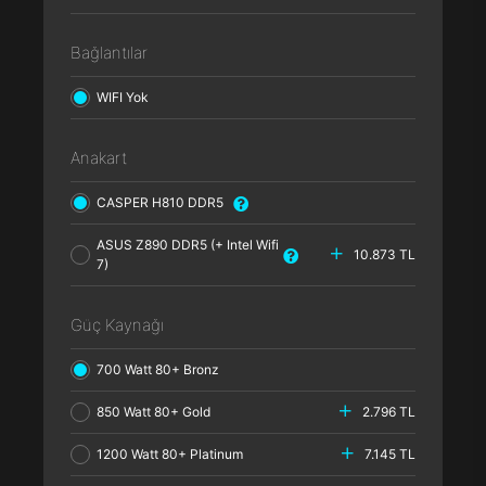
Bağlantılar
WIFI Yok
Anakart
CASPER H810 DDR5
ASUS Z890 DDR5 (+ Intel Wifi
10.873 TL
7)
Güç Kaynağı
700 Watt 80+ Bronz
850 Watt 80+ Gold
2.796 TL
1200 Watt 80+ Platinum
7.145 TL