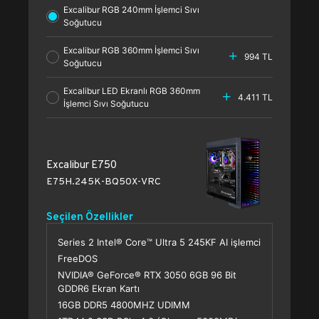
Excalibur RGB 240mm İşlemci Sıvı
Soğutucu
Excalibur RGB 360mm İşlemci Sıvı
994 TL
Soğutucu
Excalibur LED Ekranlı RGB 360mm
4.411 TL
İşlemci Sıvı Soğutucu
Excalibur E750
E75H.245K-BQ50X-VRC
Seçilen Özellikler
Series 2 Intel® Core™ Ultra 5 245KF AI işlemci
FreeDOS
NVIDIA® GeForce® RTX 3050 6GB 96 Bit
GDDR6 Ekran Kartı
16GB DDR5 4800MHZ UDIMM