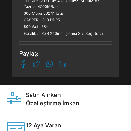
1TB M.2 SSD PCle 4.0 (Okuma: 5000MB/s -
Yazma: 4500MB/s)
300 Mbps 802.11 b/g/n
CASPER H810 DDR5
500 Watt 85+
Excalibur RGB 240mm İşlemci Sıvı Soğutucu
Paylaş:
Satın Alırken
Özelleştirme İmkanı
Casper ürünlerini satın alırken ihtiyacınıza göre
özelleştirebilirsiniz.
12 Aya Varan