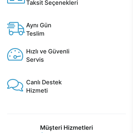
Taksit Seçenekleri
Anlaşmalı kredi kartlarına 12 aya varan taksit seçenekleri
Casper'da.
Aynı Gün
Teslim
Seçili ürünlerde Aynı Gün Teslim!
Hızlı ve Güvenli
Servis
1 Saatte servis, Jet servis ve Turbo servis seçenekleri
Casper'da!
Canlı Destek
Hizmeti
Ürünlerinizle ilgili Casper Canlı Destek hizmeti her daim
sizinle.
Müşteri Hizmetleri