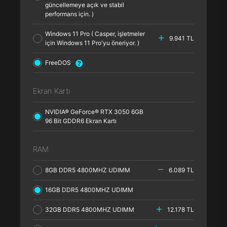
güncellemeye açık ve stabil
performans için. )
Windows 11 Pro ( Casper, işletmeler
9.941 TL
için Windows 11 Pro'yu öneriyor. )
FreeDOS
Ekran Kartı
NVIDIA® GeForce® RTX 3050 6GB
96 Bit GDDR6 Ekran Kartı
RAM
8GB DDR5 4800MHZ UDIMM
6.089 TL
16GB DDR5 4800MHZ UDIMM
32GB DDR5 4800MHZ UDIMM
12.178 TL