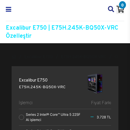
0
Excalibur E750 | E75H.245K-BQ50X-VRC
Özelleştir
Excalibur E750
E75H.245K-BQ50X-VRC
Özelleşt
Excalibur E750
E75H.245K-BQ50X-VRC
İşlemci
Fiyat Farkı
Series 2 Intel® Core™ Ultra 5 225F
3.728 TL
Ai işlemci