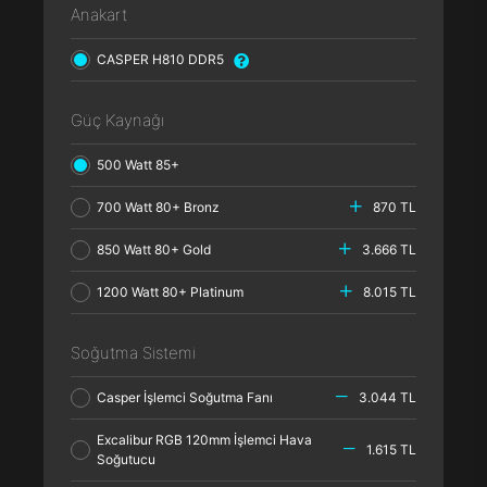
Anakart
CASPER H810 DDR5
Güç Kaynağı
500 Watt 85+
700 Watt 80+ Bronz
870 TL
850 Watt 80+ Gold
3.666 TL
1200 Watt 80+ Platinum
8.015 TL
Soğutma Sistemi
Casper İşlemci Soğutma Fanı
3.044 TL
Excalibur RGB 120mm İşlemci Hava
1.615 TL
Soğutucu