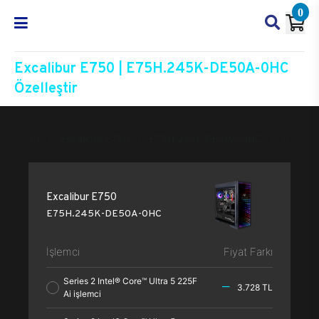
0
Excalibur E750 | E75H.245K-DE50A-0HC
Özelleştir
Excalibur E750
E75H.245K-DE50A-0HC
Özelleşt
Excalibur E750
E75H.245K-DE50A-0HC
İşlemci
Fiyat Farkı
Series 2 Intel® Core™ Ultra 5 225F
3.728 TL
Ai işlemci