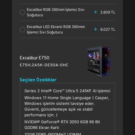
Excalibur RGB 360mm İşlemci Sıvı
2.609 TL
Soğutucu
Excalibur LED Ekranlı RGB 360mm
6.027 TL
İşlemci Sıvı Soğutucu
Excalibur E750
E75H.245K-DE50A-0HC
Seçilen Özellikler
Series 2 Intel® Core™ Ultra 5 245KF AI işlemci
Windows 11 Home Single Language ( Casper,
Windows işletim sistemi tavsiye eder.
Güvenli, güncellemeye açık ve stabil
performans için. )
NVIDIA® GeForce® RTX 3050 6GB 96 Bit
GDDR6 Ekran Kartı
32GB DDR5 4800MHZ UDIMM