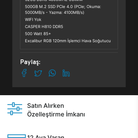
500GB M.2 SSD PCle 4.0 (PCle; Okuma:
5000MB/s - Yazma: 4100MB/s)
WIFI Yok
CASPER H810 DDR5
500 Watt 85+
Excalibur RGB 120mm İşlemci Hava Soğutucu
Paylaş:
Satın Alırken
Özelleştirme İmkanı
Casper ürünlerini satın alırken ihtiyacınıza göre
özelleştirebilirsiniz.
12 Aya Varan