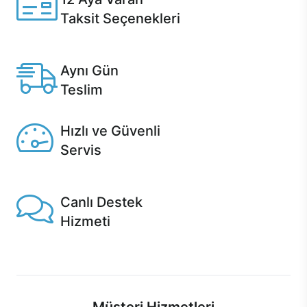
Taksit Seçenekleri
Anlaşmalı kredi kartlarına 12 aya varan taksit seçenekleri
Casper'da.
Aynı Gün
Teslim
Seçili ürünlerde Aynı Gün Teslim!
Hızlı ve Güvenli
Servis
1 Saatte servis, Jet servis ve Turbo servis seçenekleri
Casper'da!
Canlı Destek
Hizmeti
Ürünlerinizle ilgili Casper Canlı Destek hizmeti her daim
sizinle.