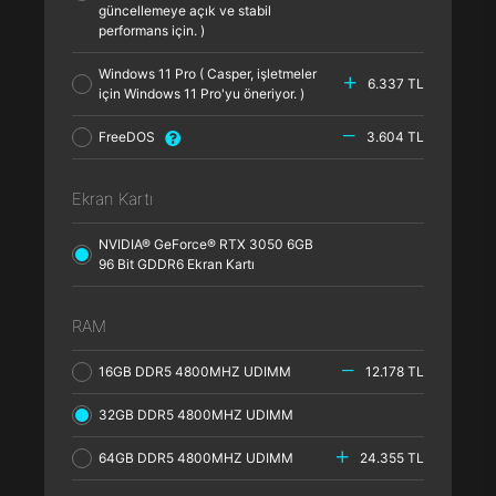
güncellemeye açık ve stabil
performans için. )
Windows 11 Pro ( Casper, işletmeler
6.337 TL
için Windows 11 Pro'yu öneriyor. )
FreeDOS
3.604 TL
Ekran Kartı
NVIDIA® GeForce® RTX 3050 6GB
96 Bit GDDR6 Ekran Kartı
RAM
16GB DDR5 4800MHZ UDIMM
12.178 TL
32GB DDR5 4800MHZ UDIMM
64GB DDR5 4800MHZ UDIMM
24.355 TL