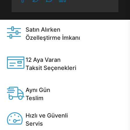
Satın Alırken
Özelleştirme İmkanı
Casper ürünlerini satın alırken ihtiyacınıza göre
özelleştirebilirsiniz.
12 Aya Varan
Taksit Seçenekleri
Anlaşmalı kredi kartlarına 12 aya varan taksit seçenekleri
Casper'da.
Aynı Gün
Teslim
Seçili ürünlerde Aynı Gün Teslim!
Hızlı ve Güvenli
Servis
1 Saatte servis, Jet servis ve Turbo servis seçenekleri