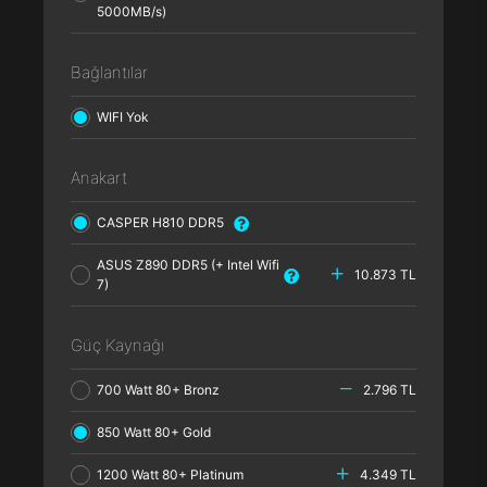
5000MB/s)
Bağlantılar
WIFI Yok
Anakart
CASPER H810 DDR5
ASUS Z890 DDR5 (+ Intel Wifi
10.873 TL
7)
Güç Kaynağı
700 Watt 80+ Bronz
2.796 TL
850 Watt 80+ Gold
1200 Watt 80+ Platinum
4.349 TL