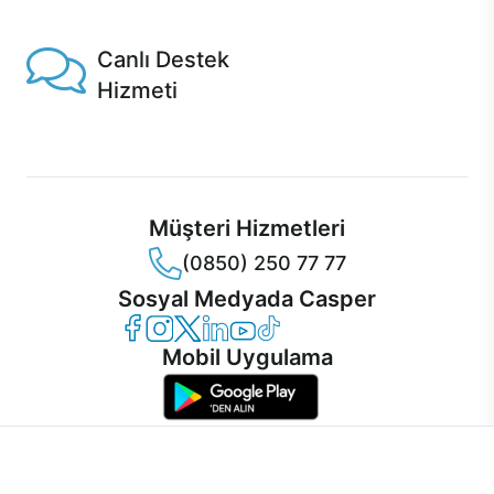
Casper'da!
Canlı Destek
Hizmeti
Ürünlerinizle ilgili Casper Canlı Destek hizmeti her daim
sizinle.
Müşteri Hizmetleri
(0850) 250 77 77
Sosyal Medyada Casper
Casper Facebook
Casper Instagram
Casper Twitter
Casper LinkedIn
Casper YouTube
Casper TikTok
Mobil Uygulama
İnternet sitemizden en verimli şekilde faydalanabilmeniz ve
kullanıcı deneyimini geliştirebilmek için internet sitemizde