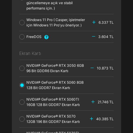
güncellemeye açık ve stabil
performans için. )
Windows 11 Pro ( Casper, işletmeler
6.337 TL
için Windows 11 Pro'yu öneriyor. )
FreeDOS
3.604 TL
Ekran Kartı
NVIDIA® GeForce® RTX 3050 6GB
10.873 TL
96 Bit GDDR6 Ekran Kartı
NVIDIA® GeForce® RTX 5060 8GB
128 Bit GDDR7 Ekran Kartı
NVIDIA® GeForce® RTX 5060TI
21.746 TL
16GB 128 Bit GDDR7 Ekran Kartı
NVIDIA® GeForce® RTX 5070
40.385 TL
12GB 196 Bit GDDR7 Ekran Kartı