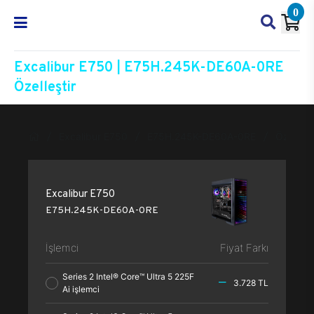
0
Excalibur E750 | E75H.245K-DE60A-0RE
Özelleştir
Excalibur E750
E75H.245K-DE60A-0RE
Özelleşti
Excalibur E750
E75H.245K-DE60A-0RE
İşlemci
Fiyat Farkı
Series 2 Intel® Core™ Ultra 5 225F
3.728 TL
Ai işlemci