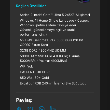
Seçilen Özellikler
Series 2 Intel® Core™ Ultra 5 245KF AI işlemci
Windows 11 Home Single Language ( Casper,
Windows işletim sistemi tavsiye eder.
Güvenli, güncellemeye açık ve stabil
performans için. )
NVIDIA® GeForce® RTX 5060 8GB 128 Bit
GDDR7 Ekran Kartı
32GB DDR5 4800MHZ UDIMM
500GB M.2 SSD PCle 4.0 (PCle; Okuma:
5000MB/s - Yazma: 4100MB/s)
WIFI Yok
CASPER H810 DDR5
850 Watt 80+ Gold
Excalibur RGB 240mm İşlemci Sıvı Soğutucu
Paylaş: