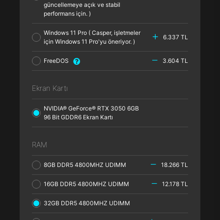
güncellemeye açık ve stabil
performans için. )
Windows 11 Pro ( Casper, işletmeler
6.337 TL
için Windows 11 Pro'yu öneriyor. )
FreeDOS
3.604 TL
Ekran Kartı
NVIDIA® GeForce® RTX 3050 6GB
96 Bit GDDR6 Ekran Kartı
RAM
8GB DDR5 4800MHZ UDIMM
18.266 TL
16GB DDR5 4800MHZ UDIMM
12.178 TL
32GB DDR5 4800MHZ UDIMM