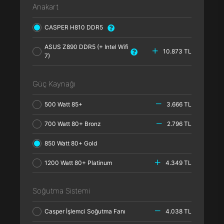
Anakart
CASPER H810 DDR5
ASUS Z890 DDR5 (+ Intel Wifi
10.873 TL
7)
Güç Kaynağı
500 Watt 85+
3.666 TL
700 Watt 80+ Bronz
2.796 TL
850 Watt 80+ Gold
1200 Watt 80+ Platinum
4.349 TL
Soğutma Sistemi
Casper İşlemci Soğutma Fanı
4.038 TL