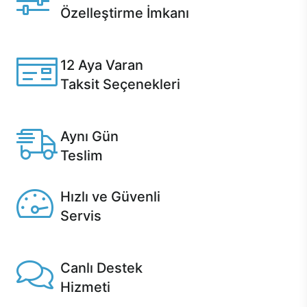
Özelleştirme İmkanı
Casper ürünlerini satın alırken ihtiyacınıza göre
özelleştirebilirsiniz.
12 Aya Varan
Taksit Seçenekleri
Anlaşmalı kredi kartlarına 12 aya varan taksit seçenekleri
Casper'da.
Aynı Gün
Teslim
Seçili ürünlerde Aynı Gün Teslim!
Hızlı ve Güvenli
Servis
1 Saatte servis, Jet servis ve Turbo servis seçenekleri
Casper'da!
Canlı Destek
Hizmeti
Ürünlerinizle ilgili Casper Canlı Destek hizmeti her daim