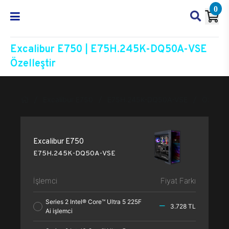
0
Excalibur E750 | E75H.245K-DQ50A-VSE
Özelleştir
Excalibur E750
E75H.245K-DQ50A-VSE
Özelleşt
Excalibur E750
E75H.245K-DQ50A-VSE
İşlemci
Fiyat Farkı
Series 2 Intel® Core™ Ultra 5 225F
3.728 TL
Ai işlemci