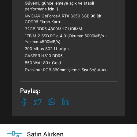
Güvenli, güncellemeye açık ve stabil
performans için. )
NVIDIA® GeForce® RTX 3050 6GB 96 Bit
GDDR6 Ekran Kartı
32GB DDR5 4800MHZ UDIMM
1TB M.2 SSD PCle 4.0 (Okuma: 5000MB/s -
Yazma: 4500MB/s)
300 Mbps 802.11 b/g/n
CASPER H810 DDR5
850 Watt 80+ Gold
Excalibur RGB 360mm İşlemci Sıvı Soğutucu
Paylaş:
Satın Alırken