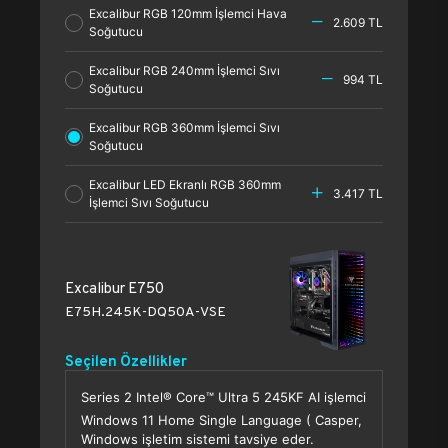
Excalibur RGB 120mm İşlemci Hava
2.609 TL
Soğutucu
Excalibur RGB 240mm İşlemci Sıvı
994 TL
Soğutucu
Excalibur RGB 360mm İşlemci Sıvı
Soğutucu
Excalibur LED Ekranlı RGB 360mm
3.417 TL
İşlemci Sıvı Soğutucu
Excalibur E750
E75H.245K-DQ50A-VSE
Seçilen Özellikler
Series 2 Intel® Core™ Ultra 5 245KF AI işlemci
Windows 11 Home Single Language ( Casper,
Windows işletim sistemi tavsiye eder.