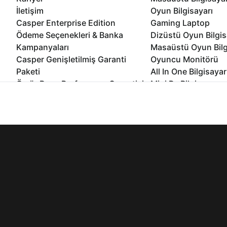
İletişim
Oyun Bilgisayarı
Casper Enterprise Edition
Gaming Laptop
Ödeme Seçenekleri & Banka
Dizüstü Oyun Bilgis
Kampanyaları
Masaüstü Oyun Bilg
Casper Genişletilmiş Garanti
Oyuncu Monitörü
Paketi
All In One Bilgisayar
Ömür Boyu Performans Garantisi
Mini Pc Bilgisayar
Kampanyalar
İnternet sitemizden en verimli şekilde faydalanabilmeniz ve kulla
Bilgisayar Özelleşti
edebilir, ayarlarınızdan çerezleri silebilir veya engelleyebilirsini
Kurumsal Çözümler
© 2021 - 2026 Casper Bilgisayar Sistemleri A.Ş. Tüm Hakları Sak