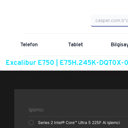
Telefon
Tablet
Bilgisa
Excalibur E750 | E75H.245K-DQT0X-0S
Anasayfa
Excalibur E750
E75H.245K-DQT0X-0SG
İşlemci
Series 2 Intel® Core™ Ultra 5 225F Ai işlemci