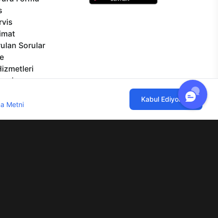
s
rvis
limat
ulan Sorular
e
izmetleri
rçalar
Görseller
ılmaktadır. Çerez kullanımını kabul
Kabul Ediyorum
eklilikler
a Metni
'ni incelemenizi rica ederiz.
lgi Toplumu Hizmetleri
Mesafeli Satış Sözleşmesi
Aydınlatma Metni