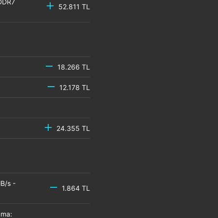
GDDR7
52.811 TL
18.266 TL
12.178 TL
24.355 TL
B/s -
1.864 TL
zma: