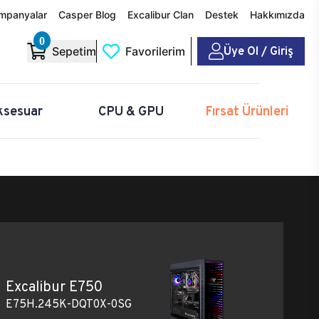
mpanyalar
Casper Blog
Excalibur Clan
Destek
Hakkımızda
0
Üye Ol / Giriş
Sepetim
Favorilerim
ksesuar
CPU & GPU
Fırsat Ürünleri
Excalibur E750
E75H.245K-DQT0X-0SG