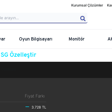
Kurumsal Çözümler
Ka
yar
Oyun Bilgisayarı
Monitör
A
G Özelleştir
Özelleştir
Fiyat Farkı
3.728 TL