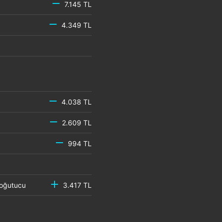
7.145 TL
4.349 TL
4.038 TL
2.609 TL
994 TL
 Soğutucu
3.417 TL