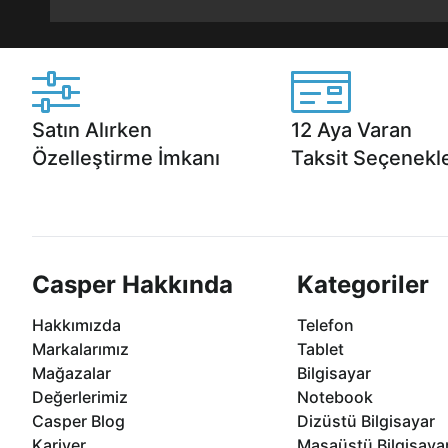
Satın Alırken
12 Aya Varan
Özelleştirme İmkanı
Taksit Seçenekle
Casper ürünlerini satın alırken ihtiyacınıza
Anlaşmalı kredi kartlarına 1
göre özelleştirebilirsiniz.
taksit seçenekleri Casper'da
Casper Hakkında
Kategoriler
Hakkımızda
Telefon
Markalarımız
Tablet
Mağazalar
Bilgisayar
Değerlerimiz
Notebook
Casper Blog
Dizüstü Bilgisayar
Kariyer
Masaüstü Bilgisaya