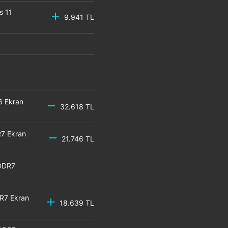
s 11
9.941 TL
6 Ekran
32.618 TL
7 Ekran
21.746 TL
DDR7
R7 Ekran
18.639 TL