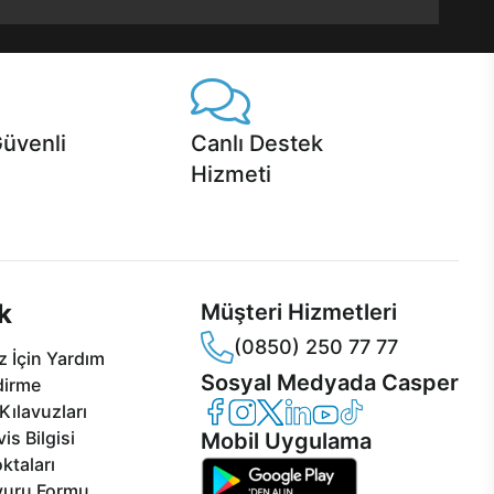
Güvenli
Canlı Destek
Hizmeti
 Jet servis ve Turbo servis
Ürünlerinizle ilgili Casper Canlı Destek
sper'da!
hizmeti her daim sizinle.
k
Müşteri Hizmetleri
(0850) 250 77 77
 İçin Yardım
Sosyal Medyada Casper
dirme
Casper Facebook
Casper Instagram
Casper Twitter
Casper LinkedIn
Casper YouTube
Casper TikTok
Kılavuzları
is Bilgisi
Mobil Uygulama
ktaları
vuru Formu