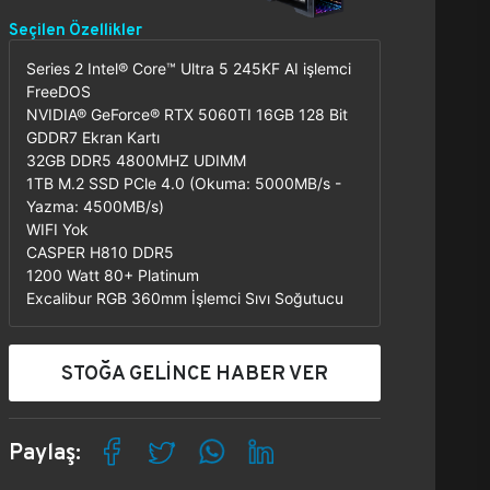
Seçilen Özellikler
Series 2 Intel® Core™ Ultra 5 245KF AI işlemci
FreeDOS
NVIDIA® GeForce® RTX 5060TI 16GB 128 Bit
GDDR7 Ekran Kartı
32GB DDR5 4800MHZ UDIMM
1TB M.2 SSD PCle 4.0 (Okuma: 5000MB/s -
Yazma: 4500MB/s)
WIFI Yok
CASPER H810 DDR5
1200 Watt 80+ Platinum
Excalibur RGB 360mm İşlemci Sıvı Soğutucu
STOĞA GELİNCE HABER VER
Paylaş: