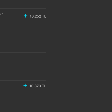
 -
10.252 TL
10.873 TL