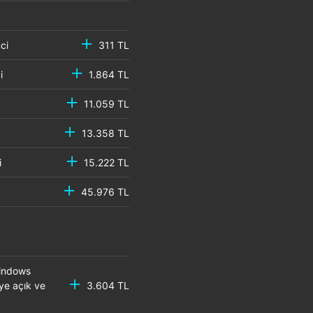
emci
311 TL
mci
1.864 TL
11.059 TL
13.358 TL
mci
15.222 TL
45.976 TL
Windows
eye açık ve
3.604 TL