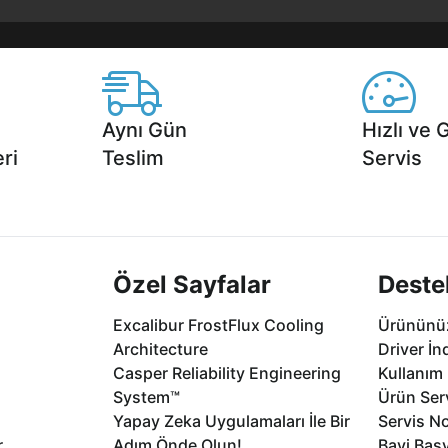
Aynı Gün
Hızlı ve 
ri
Teslim
Servis
2 aya varan
Seçili ürünlerde Aynı Gün Teslim!
1 Saatte servis,
.
seçenekleri Ca
Özel Sayfalar
Deste
Excalibur FrostFlux Cooling
Ürününüz
Architecture
Driver İn
Casper Reliability Engineering
Kullanım 
System™
Ürün Serv
Yapay Zeka Uygulamaları İle Bir
Servis No
r
Adım Önde Olun!
Bayi Baş