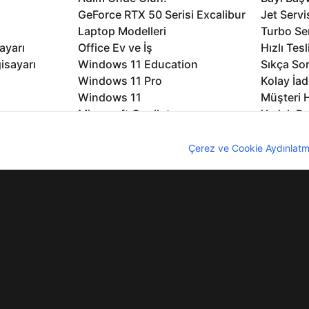
GeForce RTX 50 Serisi Excalibur
Jet Servi
Laptop Modelleri
Turbo Se
ayarı
Office Ev ve İş
Hızlı Tes
isayarı
Windows 11 Education
Sıkça Sor
Windows 11 Pro
Kolay İad
Windows 11
Müşteri H
Microsoft Copilot
Yedek Pa
Excalibur Duvar Kağıtları
Logo ve 
nıcı deneyimini geliştirebilmek için internet sitemizde çerezler kullan
rme
Nirvana Duvar Kağıtları
Yasal Ger
z. Çerezler hakkında detaylı bilgi almak için
Çerez ve Cookie Aydınlatm
lıdır
KVKK
Çerez Politikası
Bilgi Güvenliği
Bi