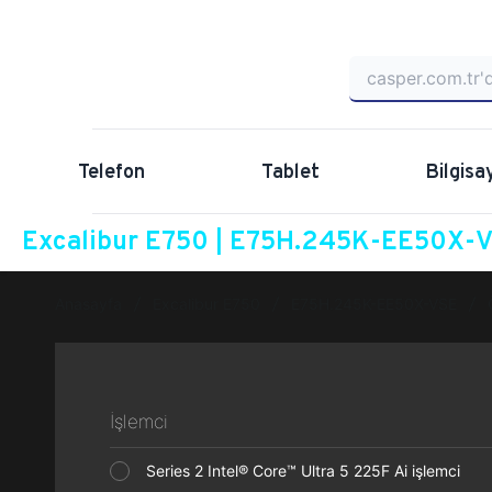
Telefon
Tablet
Bilgisa
Excalibur E750 | E75H.245K-EE50X-VS
Anasayfa
Excalibur E750
E75H.245K-EE50X-VSE
İşlemci
Series 2 Intel® Core™ Ultra 5 225F Ai işlemci