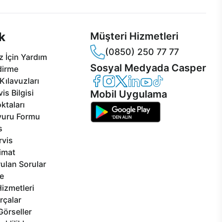
k
Müşteri Hizmetleri
(0850) 250 77 77
 İçin Yardım
Sosyal Medyada Casper
dirme
Casper Facebook
Casper Instagram
Casper Twitter
Casper LinkedIn
Casper YouTube
Casper TikTok
Kılavuzları
is Bilgisi
Mobil Uygulama
ktaları
vuru Formu
s
rvis
limat
ulan Sorular
e
izmetleri
rçalar
Görseller