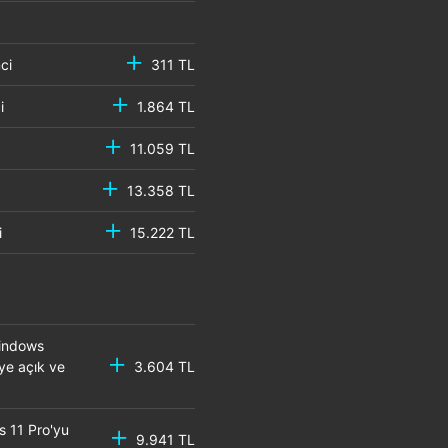
emci
311 TL
mci
1.864 TL
11.059 TL
13.358 TL
mci
15.222 TL
Windows
eye açık ve
3.604 TL
s 11 Pro'yu
9.941 TL