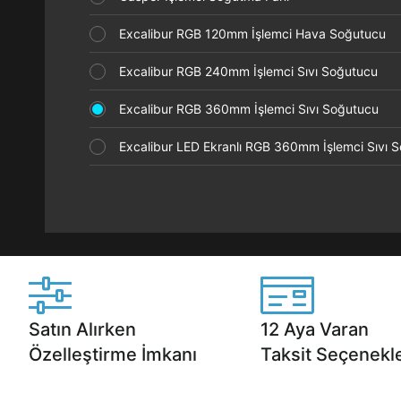
Excalibur RGB 120mm İşlemci Hava Soğutucu
Excalibur RGB 240mm İşlemci Sıvı Soğutucu
Excalibur RGB 360mm İşlemci Sıvı Soğutucu
Excalibur LED Ekranlı RGB 360mm İşlemci Sıvı
Satın Alırken
12 Aya Varan
Özelleştirme İmkanı
Taksit Seçenekle
Casper ürünlerini satın alırken ihtiyacınıza
Anlaşmalı kredi kartlarına 1
göre özelleştirebilirsiniz.
taksit seçenekleri Casper'da