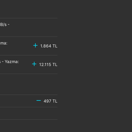
B/s -
zma:
1.864 TL
 - Yazma:
12.115 TL
497 TL