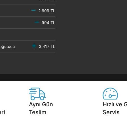
2.609 TL
994 TL
 Soğutucu
3.417 TL
Aynı Gün
Hızlı ve 
ri
Teslim
Servis
2 aya varan
Seçili ürünlerde Aynı Gün Teslim!
1 Saatte servis,
.
seçenekleri Ca