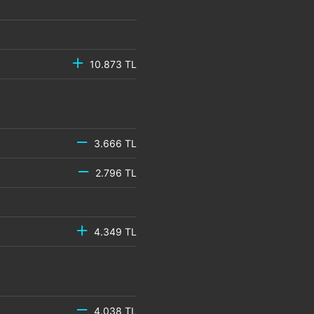
10.873 TL
3.666 TL
2.796 TL
4.349 TL
4.038 TL