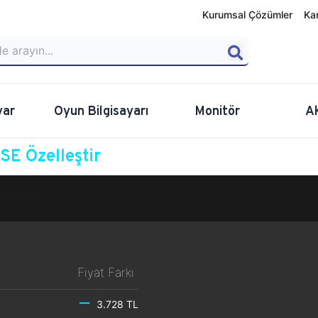
Kurumsal Çözümler
Ka
yar
Oyun Bilgisayarı
Monitör
A
E Özelleştir
Özelleştir
Fiyat Farkı
3.728 TL