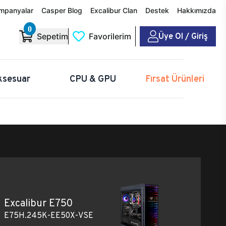
mpanyalar
Casper Blog
Excalibur Clan
Destek
Hakkımızda
0
Üye Ol / Giriş
Sepetim
Favorilerim
ksesuar
CPU & GPU
Fırsat Ürünleri
Excalibur E750
E75H.245K-EE50X-VSE