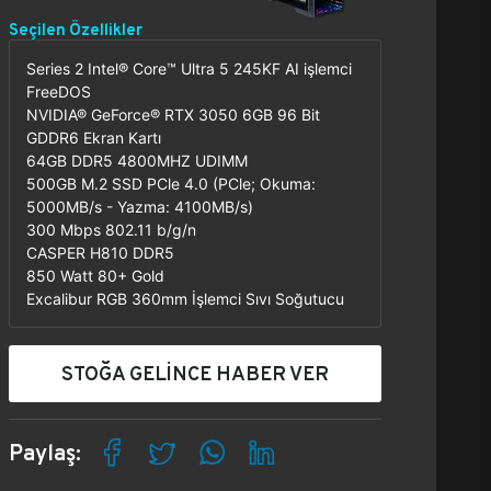
Seçilen Özellikler
Series 2 Intel® Core™ Ultra 5 245KF AI işlemci
FreeDOS
NVIDIA® GeForce® RTX 3050 6GB 96 Bit
GDDR6 Ekran Kartı
64GB DDR5 4800MHZ UDIMM
500GB M.2 SSD PCle 4.0 (PCle; Okuma:
5000MB/s - Yazma: 4100MB/s)
300 Mbps 802.11 b/g/n
CASPER H810 DDR5
850 Watt 80+ Gold
Excalibur RGB 360mm İşlemci Sıvı Soğutucu
STOĞA GELİNCE HABER VER
Paylaş: