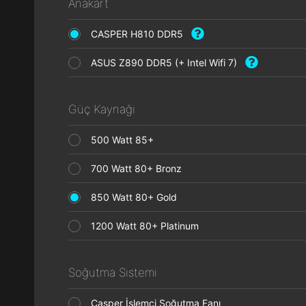
Anakart
CASPER H810 DDR5
ASUS Z890 DDR5 (+ Intel Wifi 7)
Güç Kaynağı
500 Watt 85+
700 Watt 80+ Bronz
850 Watt 80+ Gold
1200 Watt 80+ Platinum
Soğutma Sistemi
Casper İşlemci Soğutma Fanı