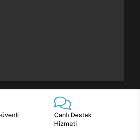
Güvenli
Canlı Destek
Hizmeti
 Jet servis ve Turbo servis
Ürünlerinizle ilgili Casper Canlı Destek
sper'da!
hizmeti her daim sizinle.