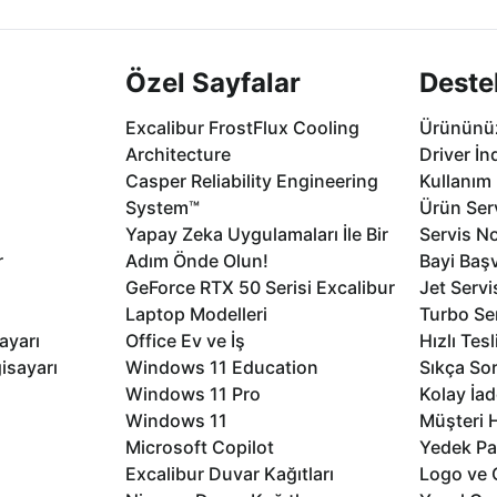
Özel Sayfalar
Deste
Excalibur FrostFlux Cooling
Ürününüz
Architecture
Driver İn
Casper Reliability Engineering
Kullanım 
System™
Ürün Serv
Yapay Zeka Uygulamaları İle Bir
Servis No
r
Adım Önde Olun!
Bayi Baş
GeForce RTX 50 Serisi Excalibur
Jet Servi
Laptop Modelleri
Turbo Se
ayarı
Office Ev ve İş
Hızlı Tes
isayarı
Windows 11 Education
Sıkça Sor
Windows 11 Pro
Kolay İad
Windows 11
Müşteri H
Microsoft Copilot
Yedek Pa
Excalibur Duvar Kağıtları
Logo ve 