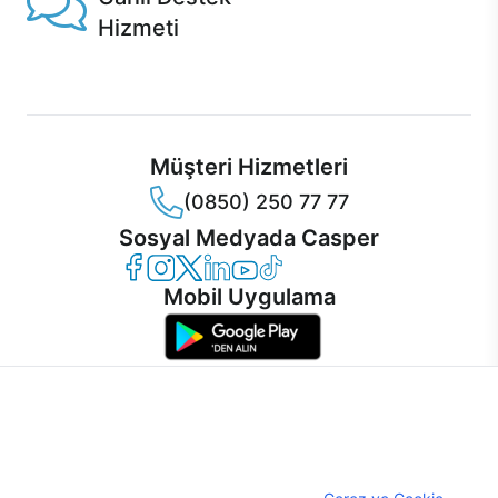
Hizmeti
Ürünlerinizle ilgili Casper Canlı Destek hizmeti her daim
sizinle.
Müşteri Hizmetleri
(0850) 250 77 77
Sosyal Medyada Casper
Casper Facebook
Casper Instagram
Casper Twitter
Casper LinkedIn
Casper YouTube
Casper TikTok
Mobil Uygulama
İnternet sitemizden en verimli şekilde faydalanabilmeniz ve
kullanıcı deneyimini geliştirebilmek için internet sitemizde
© 2021 - 2026 Casper Bilgisayar Sistemleri A.Ş. Tüm Hakları Saklıdır
çerezler kullanılmaktadır. Çerez kullanımını kabul edebilir,
KVKK
ayarlarınızdan çerezleri silebilir veya engelleyebilirsiniz.
Çerez Politikası