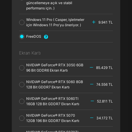
güncellemeye açık ve stabil
performans için. )
Windows 11 Pro ( Casper, işletmeler
9.941 TL
için Windows 11 Pro'yu öneriyor. )
FreeDOS
Ekran Kartı
NVIDIA® GeForce® RTX 3050 6GB
85.429 TL
96 Bit GDDR6 Ekran Kartı
NVIDIA® GeForce® RTX 5060 8GB
74.556 TL
128 Bit GDDR7 Ekran Kartı
NVIDIA® GeForce® RTX 5060TI
52.811 TL
16GB 128 Bit GDDR7 Ekran Kartı
NVIDIA® GeForce® RTX 5070
34.172 TL
12GB 196 Bit GDDR7 Ekran Kartı