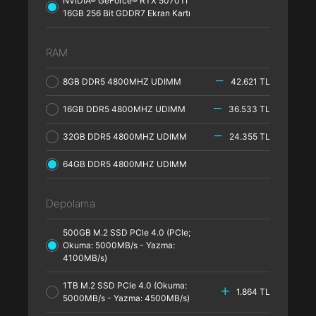
NVIDIA® GeForce® RTX 5070TI
16GB 256 Bit GDDR7 Ekran Kartı
RAM
8GB DDR5 4800MHZ UDIMM
42.621 TL
16GB DDR5 4800MHZ UDIMM
36.533 TL
32GB DDR5 4800MHZ UDIMM
24.355 TL
64GB DDR5 4800MHZ UDIMM
Depolama
500GB M.2 SSD PCle 4.0 (PCle;
Okuma: 5000MB/s - Yazma:
4100MB/s)
1TB M.2 SSD PCle 4.0 (Okuma:
1.864 TL
5000MB/s - Yazma: 4500MB/s)