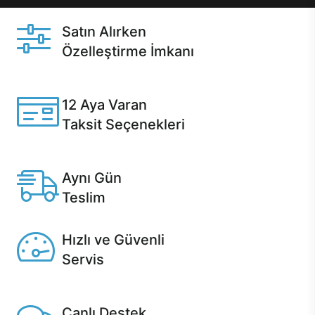
Satın Alırken
Özelleştirme İmkanı
Casper ürünlerini satın alırken ihtiyacınıza göre
özelleştirebilirsiniz.
12 Aya Varan
Taksit Seçenekleri
Anlaşmalı kredi kartlarına 12 aya varan taksit seçenekleri
Casper'da.
Aynı Gün
Teslim
Seçili ürünlerde Aynı Gün Teslim!
Hızlı ve Güvenli
Servis
1 Saatte servis, Jet servis ve Turbo servis seçenekleri
Casper'da!
Canlı Destek