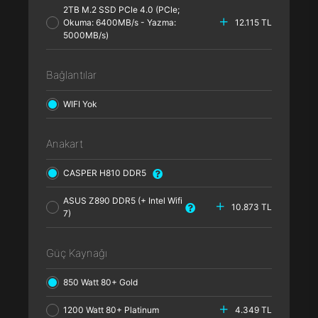
2TB M.2 SSD PCle 4.0 (PCle;
Okuma: 6400MB/s - Yazma:
12.115 TL
5000MB/s)
Bağlantılar
WIFI Yok
Anakart
CASPER H810 DDR5
ASUS Z890 DDR5 (+ Intel Wifi
10.873 TL
7)
Güç Kaynağı
850 Watt 80+ Gold
1200 Watt 80+ Platinum
4.349 TL