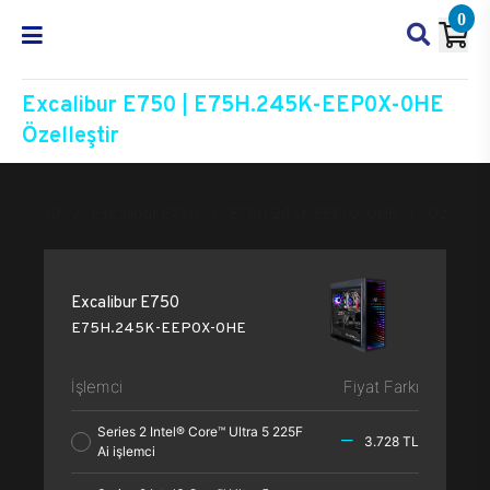
0
Excalibur E750 | E75H.245K-EEP0X-0HE
Özelleştir
Excalibur E750
E75H.245K-EEP0X-0HE
Özelleşti
Excalibur E750
E75H.245K-EEP0X-0HE
İşlemci
Fiyat Farkı
Series 2 Intel® Core™ Ultra 5 225F
3.728 TL
Ai işlemci