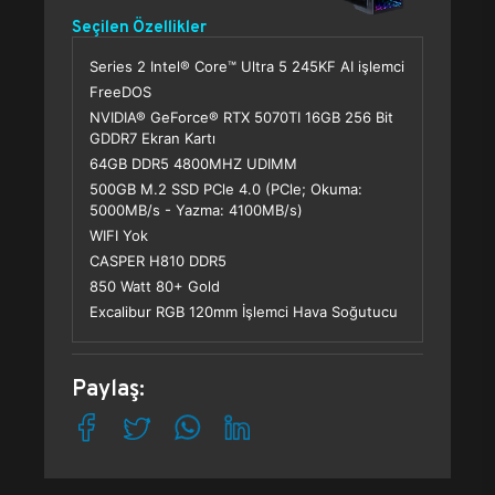
Seçilen Özellikler
Series 2 Intel® Core™ Ultra 5 245KF AI işlemci
FreeDOS
NVIDIA® GeForce® RTX 5070TI 16GB 256 Bit
GDDR7 Ekran Kartı
64GB DDR5 4800MHZ UDIMM
500GB M.2 SSD PCle 4.0 (PCle; Okuma:
5000MB/s - Yazma: 4100MB/s)
WIFI Yok
CASPER H810 DDR5
850 Watt 80+ Gold
Excalibur RGB 120mm İşlemci Hava Soğutucu
Paylaş: