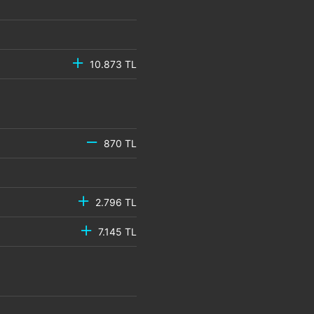
10.873 TL
870 TL
2.796 TL
7.145 TL