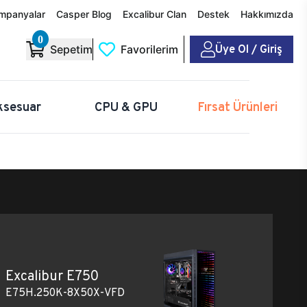
mpanyalar
Casper Blog
Excalibur Clan
Destek
Hakkımızda
0
Üye Ol / Giriş
Sepetim
Favorilerim
ksesuar
CPU & GPU
Fırsat Ürünleri
Excalibur E750
E75H.250K-8X50X-VFD