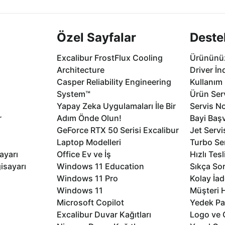
Özel Sayfalar
Deste
Excalibur FrostFlux Cooling
Ürününüz
Architecture
Driver İn
Casper Reliability Engineering
Kullanım 
System™
Ürün Serv
Yapay Zeka Uygulamaları İle Bir
Servis No
r
Adım Önde Olun!
Bayi Baş
GeForce RTX 50 Serisi Excalibur
Jet Servi
Laptop Modelleri
Turbo Se
ayarı
Office Ev ve İş
Hızlı Tes
isayarı
Windows 11 Education
Sıkça Sor
Windows 11 Pro
Kolay İad
Windows 11
Müşteri H
Microsoft Copilot
Yedek Pa
Excalibur Duvar Kağıtları
Logo ve 