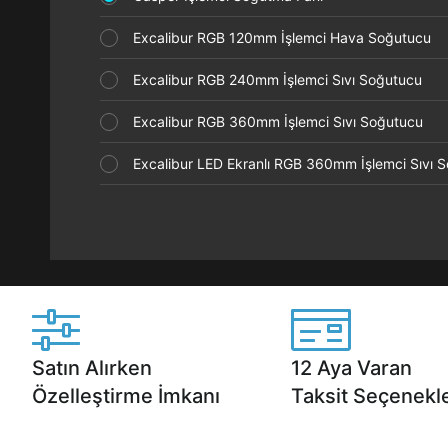
Excalibur RGB 120mm İşlemci Hava Soğutucu
Excalibur RGB 240mm İşlemci Sıvı Soğutucu
Excalibur RGB 360mm İşlemci Sıvı Soğutucu
Excalibur LED Ekranlı RGB 360mm İşlemci Sıvı
Satın Alırken
12 Aya Varan
Özelleştirme İmkanı
Taksit Seçenekle
Casper ürünlerini satın alırken ihtiyacınıza
Anlaşmalı kredi kartlarına 1
göre özelleştirebilirsiniz.
taksit seçenekleri Casper'da