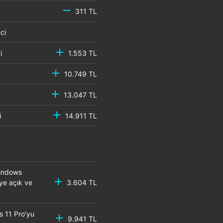
311 TL
emci
mci
1.553 TL
10.749 TL
13.047 TL
mci
14.911 TL
Windows
eye açık ve
3.604 TL
s 11 Pro'yu
9.941 TL