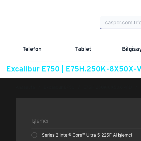
Telefon
Tablet
Bilgisa
Excalibur E750 | E75H.250K-8X50X-VF
Anasayfa
Excalibur E750
E75H.250K-8X50X-VFD
İşlemci
Series 2 Intel® Core™ Ultra 5 225F Ai işlemci