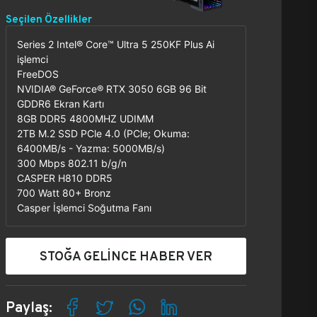
Seçilen Özellikler
Series 2 Intel® Core™ Ultra 5 250KF Plus Ai
işlemci
FreeDOS
NVIDIA® GeForce® RTX 3050 6GB 96 Bit
GDDR6 Ekran Kartı
8GB DDR5 4800MHZ UDIMM
2TB M.2 SSD PCle 4.0 (PCle; Okuma:
6400MB/s - Yazma: 5000MB/s)
300 Mbps 802.11 b/g/n
CASPER H810 DDR5
700 Watt 80+ Bronz
Casper İşlemci Soğutma Fanı
STOĞA GELİNCE HABER VER
Paylaş: