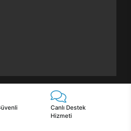
Güvenli
Canlı Destek
Hizmeti
 Jet servis ve Turbo servis
Ürünlerinizle ilgili Casper Canlı Destek
sper'da!
hizmeti her daim sizinle.