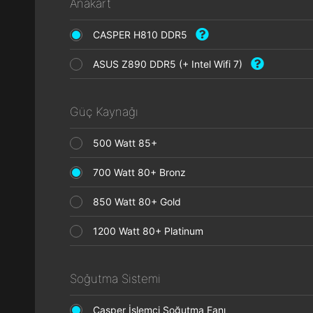
Anakart
CASPER H810 DDR5
ASUS Z890 DDR5 (+ Intel Wifi 7)
Güç Kaynağı
500 Watt 85+
700 Watt 80+ Bronz
850 Watt 80+ Gold
1200 Watt 80+ Platinum
Soğutma Sistemi
Casper İşlemci Soğutma Fanı