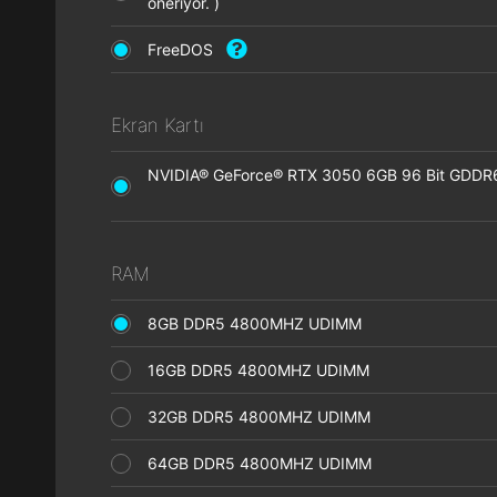
öneriyor. )
FreeDOS
Ekran Kartı
NVIDIA® GeForce® RTX 3050 6GB 96 Bit GDDR6 
RAM
8GB DDR5 4800MHZ UDIMM
16GB DDR5 4800MHZ UDIMM
32GB DDR5 4800MHZ UDIMM
64GB DDR5 4800MHZ UDIMM