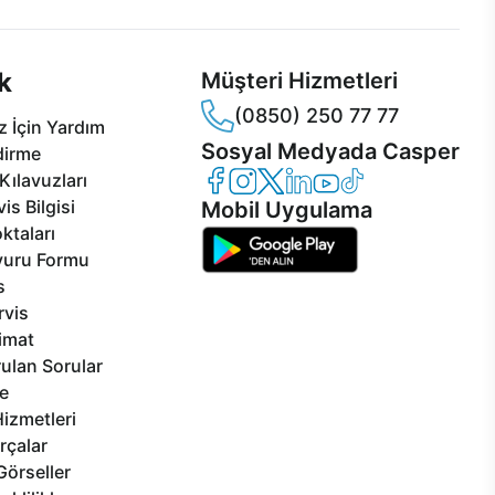
k
Müşteri Hizmetleri
(0850) 250 77 77
 İçin Yardım
Sosyal Medyada Casper
dirme
Casper Facebook
Casper Instagram
Casper Twitter
Casper LinkedIn
Casper YouTube
Casper TikTok
Kılavuzları
is Bilgisi
Mobil Uygulama
ktaları
vuru Formu
s
rvis
limat
ulan Sorular
e
izmetleri
rçalar
Görseller