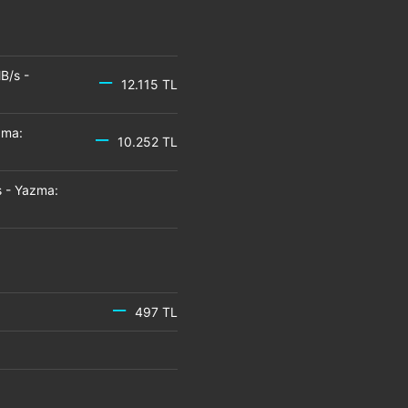
B/s -
12.115 TL
zma:
10.252 TL
 - Yazma:
497 TL