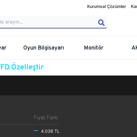
Kurumsal Çözümler
Ka
yar
Oyun Bilgisayarı
Monitör
A
D Özelleştir
Özelleştir
Fiyat Farkı
4.038 TL