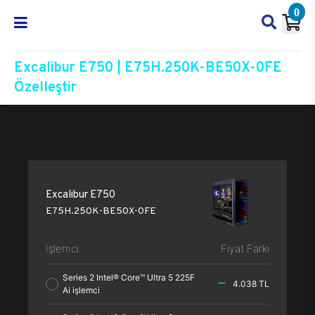
0
Excalibur E750 | E75H.250K-BE50X-0FE
Özelleştir
Excalibur E750
E75H.250K-BE50X-0FE
Özelleşti
Excalibur E750
E75H.250K-BE50X-0FE
İşlemci
Fiyat Farkı
Series 2 Intel® Core™ Ultra 5 225F
4.038 TL
Ai işlemci