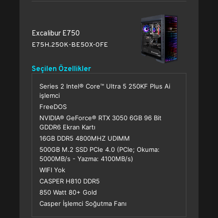
Excalibur E750
E75H.250K-BE50X-0FE
Seçilen Özellikler
Series 2 Intel® Core™ Ultra 5 250KF Plus Ai
işlemci
FreeDOS
NVIDIA® GeForce® RTX 3050 6GB 96 Bit
GDDR6 Ekran Kartı
16GB DDR5 4800MHZ UDIMM
500GB M.2 SSD PCle 4.0 (PCle; Okuma:
5000MB/s - Yazma: 4100MB/s)
WIFI Yok
CASPER H810 DDR5
850 Watt 80+ Gold
Casper İşlemci Soğutma Fanı