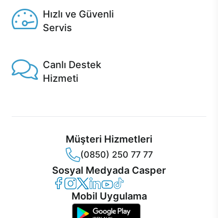
Hızlı ve Güvenli
Servis
1 Saatte servis, Jet servis ve Turbo servis seçenekleri
Casper'da!
Canlı Destek
Hizmeti
Ürünlerinizle ilgili Casper Canlı Destek hizmeti her daim
sizinle.
Müşteri Hizmetleri
(0850) 250 77 77
Sosyal Medyada Casper
Casper Facebook
Casper Instagram
Casper Twitter
Casper LinkedIn
Casper YouTube
Casper TikTok
Mobil Uygulama