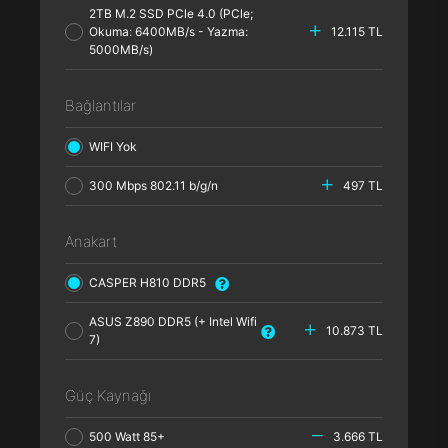
2TB M.2 SSD PCle 4.0 (PCle;
Okuma: 6400MB/s - Yazma:
12.115 TL
5000MB/s)
Bağlantılar
WIFI Yok
300 Mbps 802.11 b/g/n
497 TL
Anakart
CASPER H810 DDR5
ASUS Z890 DDR5 (+ Intel Wifi
10.873 TL
7)
Güç Kaynağı
500 Watt 85+
3.666 TL