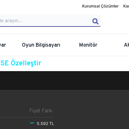
Kurumsal Çözümler
Ka
yar
Oyun Bilgisayarı
Monitör
A
E Özelleştir
Özelleştir
Fiyat Farkı
5.592 TL