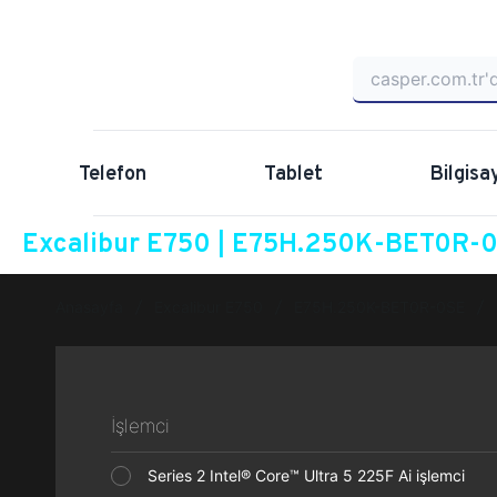
Telefon
Tablet
Bilgisa
Excalibur E750 | E75H.250K-BET0R-0S
Anasayfa
Excalibur E750
E75H.250K-BET0R-0SE
İşlemci
Series 2 Intel® Core™ Ultra 5 225F Ai işlemci