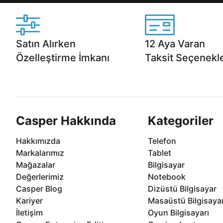
Satın Alırken
12 Aya Varan
Özelleştirme İmkanı
Taksit Seçenekle
Casper ürünlerini satın alırken ihtiyacınıza
Anlaşmalı kredi kartlarına 1
göre özelleştirebilirsiniz.
taksit seçenekleri Casper'da
Casper Hakkında
Kategoriler
Hakkımızda
Telefon
Markalarımız
Tablet
Mağazalar
Bilgisayar
Değerlerimiz
Notebook
Casper Blog
Dizüstü Bilgisayar
Kariyer
Masaüstü Bilgisaya
İletişim
Oyun Bilgisayarı