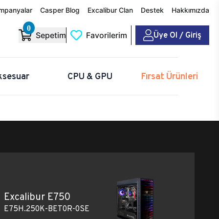
mpanyalar
Casper Blog
Excalibur Clan
Destek
Hakkımızda
0
Üye Ol / Giriş
Sepetim
Favorilerim
ksesuar
CPU & GPU
Fırsat Ürünleri
Excalibur E750
E75H.250K-BET0R-0SE