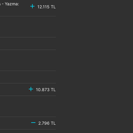
 - Yazma:
12.115 TL
10.873 TL
2.796 TL