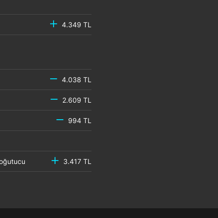
4.349 TL
4.038 TL
2.609 TL
994 TL
 Soğutucu
3.417 TL