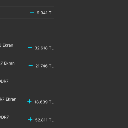
9.941 TL
6 Ekran
32.618 TL
7 Ekran
21.746 TL
DDR7
R7 Ekran
18.639 TL
GDDR7
52.811 TL