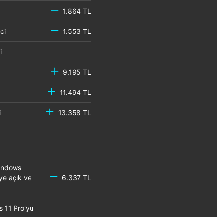
1.864 TL
emci
1.553 TL
mci
9.195 TL
11.494 TL
mci
13.358 TL
Windows
eye açık ve
6.337 TL
s 11 Pro'yu