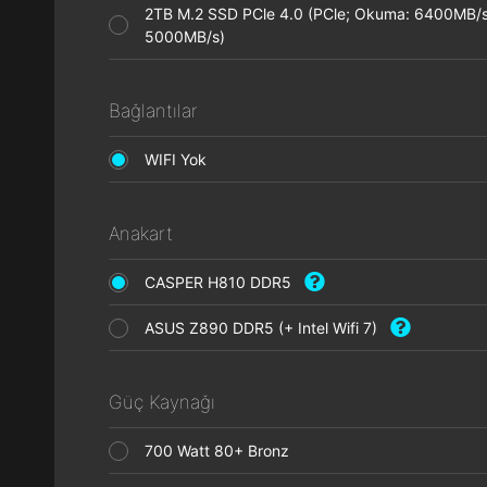
2TB M.2 SSD PCle 4.0 (PCle; Okuma: 6400MB/s
5000MB/s)
Bağlantılar
WIFI Yok
Anakart
CASPER H810 DDR5
ASUS Z890 DDR5 (+ Intel Wifi 7)
Güç Kaynağı
700 Watt 80+ Bronz