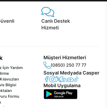
Güvenli
Canlı Destek
Hizmeti
 Jet servis ve Turbo servis
Ürünlerinizle ilgili Casper Canlı Destek
sper'da!
hizmeti her daim sizinle.
k
Müşteri Hizmetleri
(0850) 250 77 77
 İçin Yardım
Sosyal Medyada Casper
dirme
Casper Facebook
Casper Instagram
Casper Twitter
Casper LinkedIn
Casper YouTube
Casper TikTok
Kılavuzları
is Bilgisi
Mobil Uygulama
ktaları
vuru Formu
s