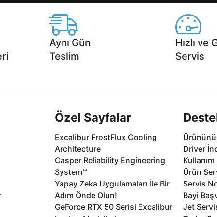
Aynı Gün
Hızlı ve 
ri
Teslim
Servis
2 aya varan
Seçili ürünlerde Aynı Gün Teslim!
1 Saatte servis,
.
seçenekleri Ca
Özel Sayfalar
Deste
Excalibur FrostFlux Cooling
Ürününüz
Architecture
Driver İn
Casper Reliability Engineering
Kullanım 
System™
Ürün Serv
Yapay Zeka Uygulamaları İle Bir
Servis No
r
Adım Önde Olun!
Bayi Baş
GeForce RTX 50 Serisi Excalibur
Jet Servi