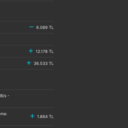
6.089 TL
12.178 TL
36.533 TL
B/s -
zma:
1.864 TL