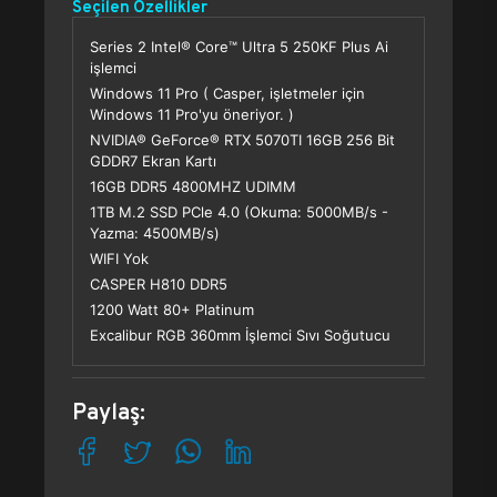
Seçilen Özellikler
Series 2 Intel® Core™ Ultra 5 250KF Plus Ai
işlemci
Windows 11 Pro ( Casper, işletmeler için
Windows 11 Pro'yu öneriyor. )
NVIDIA® GeForce® RTX 5070TI 16GB 256 Bit
GDDR7 Ekran Kartı
16GB DDR5 4800MHZ UDIMM
1TB M.2 SSD PCle 4.0 (Okuma: 5000MB/s -
Yazma: 4500MB/s)
WIFI Yok
CASPER H810 DDR5
1200 Watt 80+ Platinum
Excalibur RGB 360mm İşlemci Sıvı Soğutucu
Paylaş: