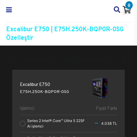
0
Excalibur E750 | E75H.250K-BQP0R-0SG
Özelleştir
Excalibur E750
E75H.250K-BQP0R-0SG
Özelleşt
Excalibur E750
E75H.250K-BQP0R-0SG
İşlemci
Fiyat Farkı
Series 2 Intel® Core™ Ultra 5 225F
4.038 TL
Ai işlemci