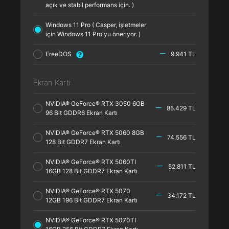
açık ve stabil performans için. )
Windows 11 Pro ( Casper, işletmeler
için Windows 11 Pro'yu öneriyor. )
FreeDOS
9.941 TL
Ekran Kartı
NVIDIA® GeForce® RTX 3050 6GB
85.429 TL
96 Bit GDDR6 Ekran Kartı
NVIDIA® GeForce® RTX 5060 8GB
74.556 TL
128 Bit GDDR7 Ekran Kartı
NVIDIA® GeForce® RTX 5060TI
52.811 TL
16GB 128 Bit GDDR7 Ekran Kartı
NVIDIA® GeForce® RTX 5070
34.172 TL
12GB 196 Bit GDDR7 Ekran Kartı
NVIDIA® GeForce® RTX 5070TI