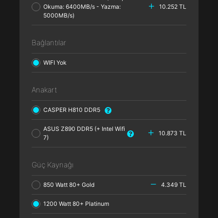
Okuma: 6400MB/s - Yazma:
10.252 TL
5000MB/s)
Bağlantılar
WIFI Yok
Anakart
CASPER H810 DDR5
ASUS Z890 DDR5 (+ Intel Wifi
10.873 TL
7)
Güç Kaynağı
850 Watt 80+ Gold
4.349 TL
1200 Watt 80+ Platinum