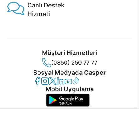
Canlı Destek
Hizmeti
Ürünlerinizle ilgili Casper Canlı Destek hizmeti her daim
sizinle.
Müşteri Hizmetleri
(0850) 250 77 77
Sosyal Medyada Casper
Casper Facebook
Casper Instagram
Casper Twitter
Casper LinkedIn
Casper YouTube
Casper TikTok
Mobil Uygulama
İnternet sitemizden en verimli şekilde faydalanabilmeniz ve
kullanıcı deneyimini geliştirebilmek için internet sitemizde
© 2021 - 2026 Casper Bilgisayar Sistemleri A.Ş. Tüm Hakları Saklıdır
çerezler kullanılmaktadır. Çerez kullanımını kabul edebilir,
KVKK
ayarlarınızdan çerezleri silebilir veya engelleyebilirsiniz.