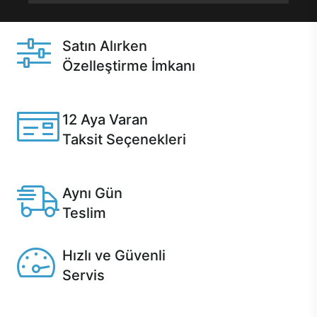
Satın Alırken
Özelleştirme İmkanı
Casper ürünlerini satın alırken ihtiyacınıza göre
özelleştirebilirsiniz.
12 Aya Varan
Taksit Seçenekleri
Anlaşmalı kredi kartlarına 12 aya varan taksit seçenekleri
Casper'da.
Aynı Gün
Teslim
Seçili ürünlerde Aynı Gün Teslim!
Hızlı ve Güvenli
Servis
1 Saatte servis, Jet servis ve Turbo servis seçenekleri
Casper'da!