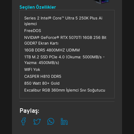
Seçilen Özellikler
Series 2 Intel® Core™ Ultra 5 250K Plus Ai
işlemci
FreeDOS
NVIDIA® GeForce® RTX 5070TI 16GB 256 Bit
GDDR7 Ekran Kartı
16GB DDR5 4800MHZ UDIMM
1TB M.2 SSD PCle 4.0 (Okuma: 5000MB/s -
Yazma: 4500MB/s)
WIFI Yok
CASPER H810 DDR5
850 Watt 80+ Gold
Excalibur RGB 360mm İşlemci Sıvı Soğutucu
Paylaş: