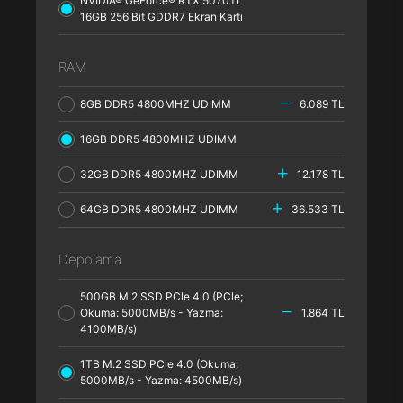
NVIDIA® GeForce® RTX 5070TI
16GB 256 Bit GDDR7 Ekran Kartı
RAM
8GB DDR5 4800MHZ UDIMM
6.089 TL
16GB DDR5 4800MHZ UDIMM
32GB DDR5 4800MHZ UDIMM
12.178 TL
64GB DDR5 4800MHZ UDIMM
36.533 TL
Depolama
500GB M.2 SSD PCle 4.0 (PCle;
Okuma: 5000MB/s - Yazma:
1.864 TL
4100MB/s)
1TB M.2 SSD PCle 4.0 (Okuma:
5000MB/s - Yazma: 4500MB/s)