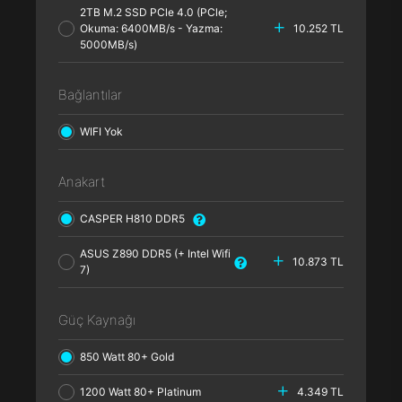
2TB M.2 SSD PCle 4.0 (PCle;
Okuma: 6400MB/s - Yazma:
10.252 TL
5000MB/s)
Bağlantılar
WIFI Yok
Anakart
CASPER H810 DDR5
ASUS Z890 DDR5 (+ Intel Wifi
10.873 TL
7)
Güç Kaynağı
850 Watt 80+ Gold
1200 Watt 80+ Platinum
4.349 TL