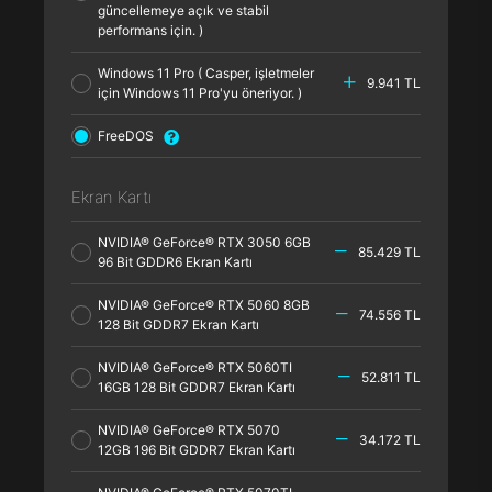
güncellemeye açık ve stabil
performans için. )
Windows 11 Pro ( Casper, işletmeler
9.941 TL
için Windows 11 Pro'yu öneriyor. )
FreeDOS
Ekran Kartı
NVIDIA® GeForce® RTX 3050 6GB
85.429 TL
96 Bit GDDR6 Ekran Kartı
NVIDIA® GeForce® RTX 5060 8GB
74.556 TL
128 Bit GDDR7 Ekran Kartı
NVIDIA® GeForce® RTX 5060TI
52.811 TL
16GB 128 Bit GDDR7 Ekran Kartı
NVIDIA® GeForce® RTX 5070
34.172 TL
12GB 196 Bit GDDR7 Ekran Kartı