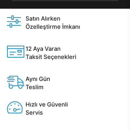
Satın Alırken
Özelleştirme İmkanı
Casper ürünlerini satın alırken ihtiyacınıza göre
özelleştirebilirsiniz.
12 Aya Varan
Taksit Seçenekleri
Anlaşmalı kredi kartlarına 12 aya varan taksit seçenekleri
Casper'da.
Aynı Gün
Teslim
Seçili ürünlerde Aynı Gün Teslim!
Hızlı ve Güvenli
Servis
1 Saatte servis, Jet servis ve Turbo servis seçenekleri
Casper'da!