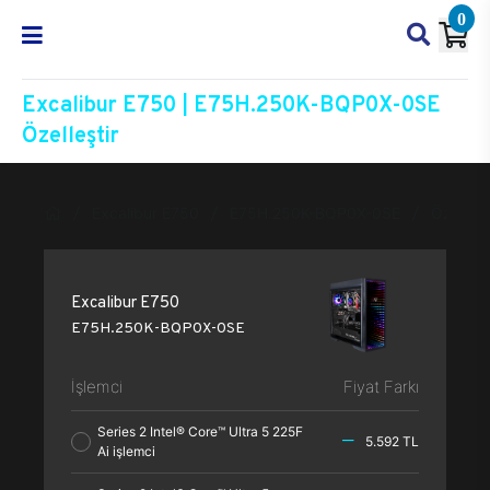
0
Excalibur E750 | E75H.250K-BQP0X-0SE
Özelleştir
Excalibur E750
E75H.250K-BQP0X-0SE
Özelleşt
Excalibur E750
E75H.250K-BQP0X-0SE
İşlemci
Fiyat Farkı
Series 2 Intel® Core™ Ultra 5 225F
5.592 TL
Ai işlemci