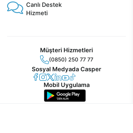
Canlı Destek
Hizmeti
Ürünlerinizle ilgili Casper Canlı Destek hizmeti her daim
sizinle.
Müşteri Hizmetleri
(0850) 250 77 77
Sosyal Medyada Casper
Casper Facebook
Casper Instagram
Casper Twitter
Casper LinkedIn
Casper YouTube
Casper TikTok
Mobil Uygulama
İnternet sitemizden en verimli şekilde faydalanabilmeniz ve
kullanıcı deneyimini geliştirebilmek için internet sitemizde
© 2021 - 2026 Casper Bilgisayar Sistemleri A.Ş. Tüm Hakları Saklıdır
çerezler kullanılmaktadır. Çerez kullanımını kabul edebilir,
KVKK
ayarlarınızdan çerezleri silebilir veya engelleyebilirsiniz.