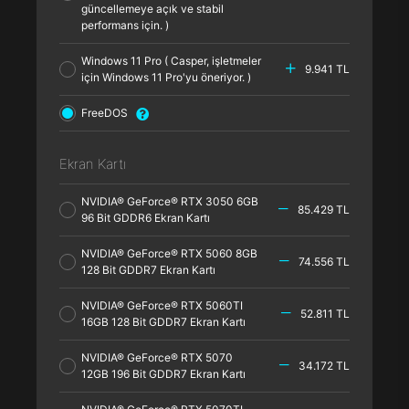
güncellemeye açık ve stabil
performans için. )
Windows 11 Pro ( Casper, işletmeler
9.941 TL
için Windows 11 Pro'yu öneriyor. )
FreeDOS
Ekran Kartı
NVIDIA® GeForce® RTX 3050 6GB
85.429 TL
96 Bit GDDR6 Ekran Kartı
NVIDIA® GeForce® RTX 5060 8GB
74.556 TL
128 Bit GDDR7 Ekran Kartı
NVIDIA® GeForce® RTX 5060TI
52.811 TL
16GB 128 Bit GDDR7 Ekran Kartı
NVIDIA® GeForce® RTX 5070
34.172 TL
12GB 196 Bit GDDR7 Ekran Kartı