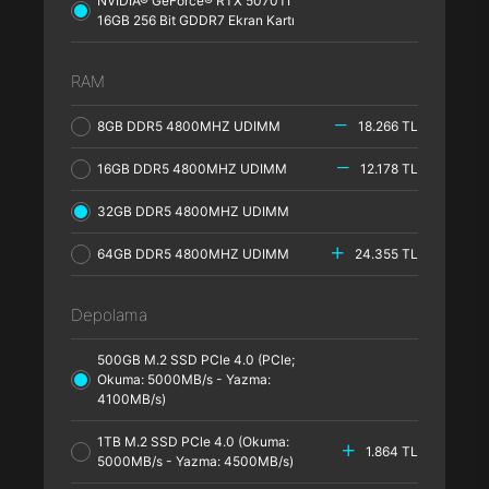
NVIDIA® GeForce® RTX 5070TI
16GB 256 Bit GDDR7 Ekran Kartı
RAM
8GB DDR5 4800MHZ UDIMM
18.266 TL
16GB DDR5 4800MHZ UDIMM
12.178 TL
32GB DDR5 4800MHZ UDIMM
64GB DDR5 4800MHZ UDIMM
24.355 TL
Depolama
500GB M.2 SSD PCle 4.0 (PCle;
Okuma: 5000MB/s - Yazma:
4100MB/s)
1TB M.2 SSD PCle 4.0 (Okuma:
1.864 TL
5000MB/s - Yazma: 4500MB/s)