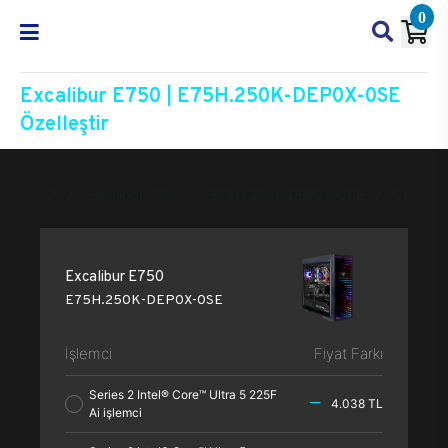
0
Excalibur E750 | E75H.250K-DEP0X-0SE
Özelleştir
Excalibur E750
E75H.250K-DEP0X-0SE
Özelleşti
Excalibur E750
E75H.250K-DEP0X-0SE
İşlemci
Fiyat Farkı
Series 2 Intel® Core™ Ultra 5 225F
4.038 TL
Ai işlemci