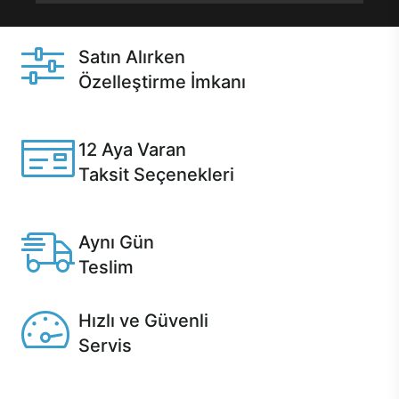
Satın Alırken
Özelleştirme İmkanı
Casper ürünlerini satın alırken ihtiyacınıza göre
özelleştirebilirsiniz.
12 Aya Varan
Taksit Seçenekleri
Anlaşmalı kredi kartlarına 12 aya varan taksit seçenekleri
Casper'da.
Aynı Gün
Teslim
Seçili ürünlerde Aynı Gün Teslim!
Hızlı ve Güvenli
Servis
1 Saatte servis, Jet servis ve Turbo servis seçenekleri
Casper'da!