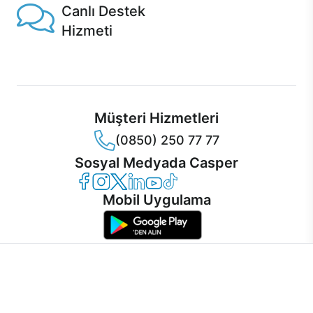
Canlı Destek
Hizmeti
Ürünlerinizle ilgili Casper Canlı Destek hizmeti her daim
sizinle.
Müşteri Hizmetleri
(0850) 250 77 77
Sosyal Medyada Casper
Casper Facebook
Casper Instagram
Casper Twitter
Casper LinkedIn
Casper YouTube
Casper TikTok
Mobil Uygulama
İnternet sitemizden en verimli şekilde faydalanabilmeniz ve
kullanıcı deneyimini geliştirebilmek için internet sitemizde
© 2021 - 2026 Casper Bilgisayar Sistemleri A.Ş. Tüm Hakları Saklıdır
çerezler kullanılmaktadır. Çerez kullanımını kabul edebilir,
KVKK
ayarlarınızdan çerezleri silebilir veya engelleyebilirsiniz.