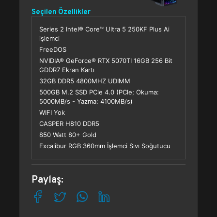
Seçilen Özellikler
Series 2 Intel® Core™ Ultra 5 250KF Plus Ai
işlemci
FreeDOS
NVIDIA® GeForce® RTX 5070TI 16GB 256 Bit
GDDR7 Ekran Kartı
32GB DDR5 4800MHZ UDIMM
500GB M.2 SSD PCle 4.0 (PCle; Okuma:
5000MB/s - Yazma: 4100MB/s)
WIFI Yok
CASPER H810 DDR5
850 Watt 80+ Gold
Excalibur RGB 360mm İşlemci Sıvı Soğutucu
Paylaş: