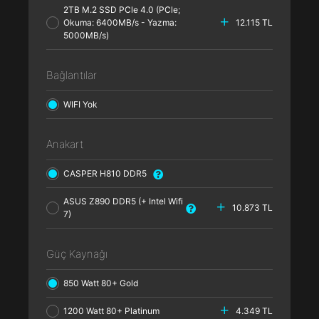
2TB M.2 SSD PCle 4.0 (PCle;
Okuma: 6400MB/s - Yazma:
12.115 TL
5000MB/s)
Bağlantılar
WIFI Yok
Anakart
CASPER H810 DDR5
ASUS Z890 DDR5 (+ Intel Wifi
10.873 TL
7)
Güç Kaynağı
850 Watt 80+ Gold
1200 Watt 80+ Platinum
4.349 TL