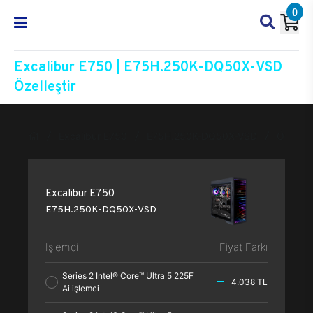
0
Excalibur E750 | E75H.250K-DQ50X-VSD
Özelleştir
Excalibur E750
E75H.250K-DQ50X-VSD
Özelleşt
Excalibur E750
E75H.250K-DQ50X-VSD
İşlemci
Fiyat Farkı
Series 2 Intel® Core™ Ultra 5 225F
4.038 TL
Ai işlemci