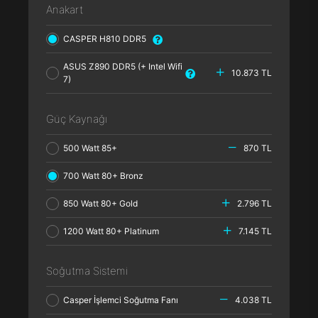
Anakart
CASPER H810 DDR5
ASUS Z890 DDR5 (+ Intel Wifi
10.873 TL
7)
Güç Kaynağı
500 Watt 85+
870 TL
700 Watt 80+ Bronz
850 Watt 80+ Gold
2.796 TL
1200 Watt 80+ Platinum
7.145 TL
Soğutma Sistemi
Casper İşlemci Soğutma Fanı
4.038 TL