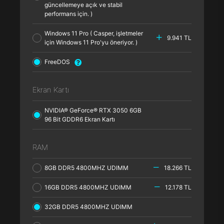
güncellemeye açık ve stabil
performans için. )
Windows 11 Pro ( Casper, işletmeler
9.941 TL
için Windows 11 Pro'yu öneriyor. )
FreeDOS
Ekran Kartı
NVIDIA® GeForce® RTX 3050 6GB
96 Bit GDDR6 Ekran Kartı
RAM
8GB DDR5 4800MHZ UDIMM
18.266 TL
16GB DDR5 4800MHZ UDIMM
12.178 TL
32GB DDR5 4800MHZ UDIMM