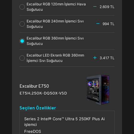
Excalibur RGB 120mm İşlemci Hava
2.609 TL
Soğutucu
Excalibur RGB 240mm İşlemci Sıvı
994 TL
Soğutucu
Excalibur RGB 360mm İşlemci Sıvı
Soğutucu
Excalibur LED Ekranlı RGB 360mm
3.417 TL
İşlemci Sıvı Soğutucu
Excalibur E750
E75H.250K-DQ50X-VSD
Seçilen Özellikler
Series 2 Intel® Core™ Ultra 5 250KF Plus Ai
işlemci
FreeDOS