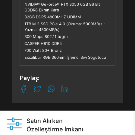
NVIDIA® GeForce® RTX 3050 6GB 96 Bit
GDDR6 Ekran Kartı
32GB DDR5 4800MHZ UDIMM
1TB M.2 SSD PCle 4.0 (Okuma: 5000MB/s -
Yazma: 4500MB/s)
300 Mbps 802.11 b/g/n
CASPER H810 DDR5
700 Watt 80+ Bronz
Excalibur RGB 360mm İşlemci Sıvı Soğutucu
Paylaş:
Satın Alırken
Özelleştirme İmkanı