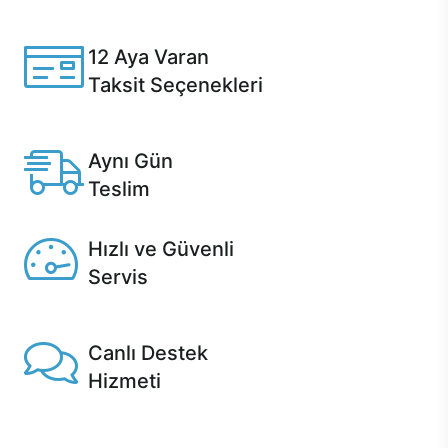
Casper ürünlerini satın alırken ihtiyacınıza göre
özelleştirebilirsiniz.
12 Aya Varan
Taksit Seçenekleri
Anlaşmalı kredi kartlarına 12 aya varan taksit seçenekleri
Casper'da.
Aynı Gün
Teslim
Seçili ürünlerde Aynı Gün Teslim!
Hızlı ve Güvenli
Servis
1 Saatte servis, Jet servis ve Turbo servis seçenekleri
Casper'da!
Canlı Destek
Hizmeti
Ürünlerinizle ilgili Casper Canlı Destek hizmeti her daim
sizinle.