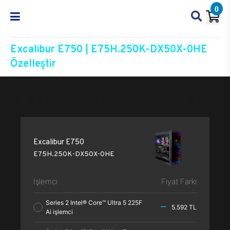
0
Excalibur E750 | E75H.250K-DX50X-0HE
Özelleştir
Excalibur E750
E75H.250K-DX50X-0HE
Özelleşt
Excalibur E750
E75H.250K-DX50X-0HE
İşlemci
Fiyat Farkı
Series 2 Intel® Core™ Ultra 5 225F
5.592 TL
Ai işlemci