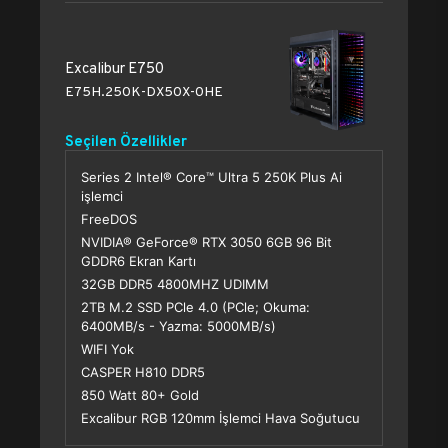
Excalibur E750
E75H.250K-DX50X-0HE
Seçilen Özellikler
Series 2 Intel® Core™ Ultra 5 250K Plus Ai
işlemci
FreeDOS
NVIDIA® GeForce® RTX 3050 6GB 96 Bit
GDDR6 Ekran Kartı
32GB DDR5 4800MHZ UDIMM
2TB M.2 SSD PCle 4.0 (PCle; Okuma:
6400MB/s - Yazma: 5000MB/s)
WIFI Yok
CASPER H810 DDR5
850 Watt 80+ Gold
Excalibur RGB 120mm İşlemci Hava Soğutucu