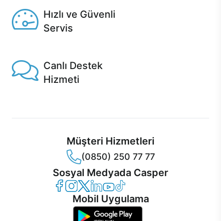
Hızlı ve Güvenli
Servis
1 Saatte servis, Jet servis ve Turbo servis seçenekleri
Casper'da!
Canlı Destek
Hizmeti
Ürünlerinizle ilgili Casper Canlı Destek hizmeti her daim
sizinle.
Müşteri Hizmetleri
(0850) 250 77 77
Sosyal Medyada Casper
Casper Facebook
Casper Instagram
Casper Twitter
Casper LinkedIn
Casper YouTube
Casper TikTok
Mobil Uygulama