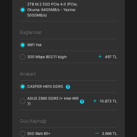
2TB M.2 SSD PCle 4.0 (PCle;
Okuma: 6400MB/s - Yazma:
5000MB/s)
Bağlantılar
WIFI Yok
300 Mbps 802.11 b/g/n
497 TL
Anakart
CASPER H810 DDR5
ASUS Z890 DDR5 (+ Intel Wifi
10.873 TL
7)
Güç Kaynağı
500 Watt 85+
3.666 TL