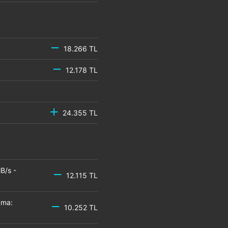
18.266 TL
12.178 TL
24.355 TL
B/s -
12.115 TL
zma:
10.252 TL