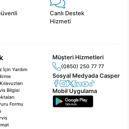
Güvenli
Canlı Destek
Hizmeti
 Jet servis ve Turbo servis
Ürünlerinizle ilgili Casper Canlı Destek
sper'da!
hizmeti her daim sizinle.
k
Müşteri Hizmetleri
(0850) 250 77 77
 İçin Yardım
Sosyal Medyada Casper
dirme
Casper Facebook
Casper Instagram
Casper Twitter
Casper LinkedIn
Casper YouTube
Casper TikTok
Kılavuzları
is Bilgisi
Mobil Uygulama
ktaları
vuru Formu
s
rvis
limat