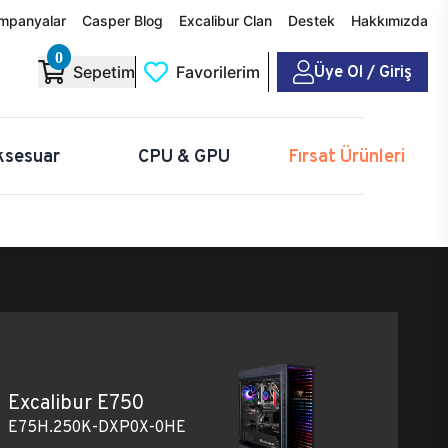
mpanyalar
Casper Blog
Excalibur Clan
Destek
Hakkımızda
0
Üye Ol / Giriş
Sepetim
Favorilerim
ksesuar
CPU & GPU
Fırsat Ürünleri
Excalibur E750
E75H.250K-DXP0X-0HE