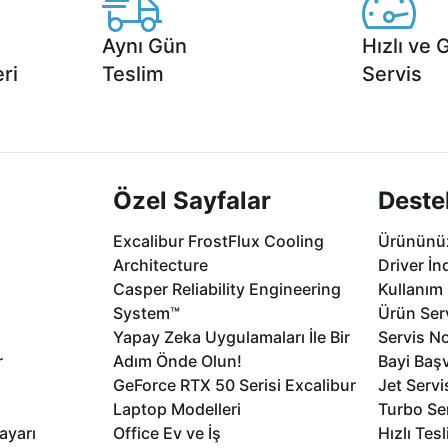
Aynı Gün
Hızlı ve 
ri
Teslim
Servis
2 aya varan
Seçili ürünlerde Aynı Gün Teslim!
1 Saatte servis,
.
seçenekleri Ca
Özel Sayfalar
Deste
Excalibur FrostFlux Cooling
Ürününüz
Architecture
Driver İn
Casper Reliability Engineering
Kullanım 
System™
Ürün Serv
Yapay Zeka Uygulamaları İle Bir
Servis No
r
Adım Önde Olun!
Bayi Baş
GeForce RTX 50 Serisi Excalibur
Jet Servi
Laptop Modelleri
Turbo Se
ayarı
Office Ev ve İş
Hızlı Tes