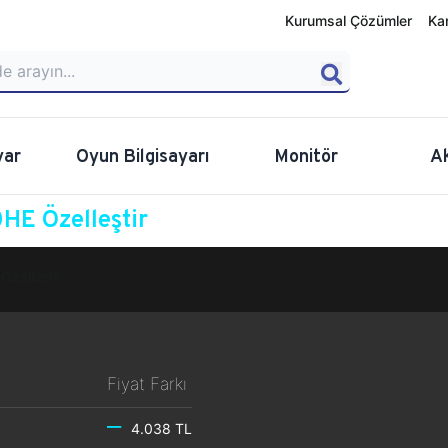
Kurumsal Çözümler
Ka
yar
Oyun Bilgisayarı
Monitör
A
HE Özelleştir
Özelleştir
Fiyat Farkı
4.038 TL