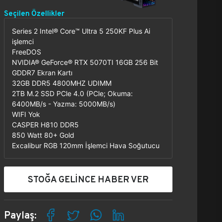
Seçilen Özellikler
Series 2 Intel® Core™ Ultra 5 250KF Plus Ai
işlemci
FreeDOS
NVIDIA® GeForce® RTX 5070TI 16GB 256 Bit
GDDR7 Ekran Kartı
32GB DDR5 4800MHZ UDIMM
2TB M.2 SSD PCle 4.0 (PCle; Okuma:
6400MB/s - Yazma: 5000MB/s)
WIFI Yok
CASPER H810 DDR5
850 Watt 80+ Gold
Excalibur RGB 120mm İşlemci Hava Soğutucu
STOĞA GELİNCE HABER VER
Paylaş: