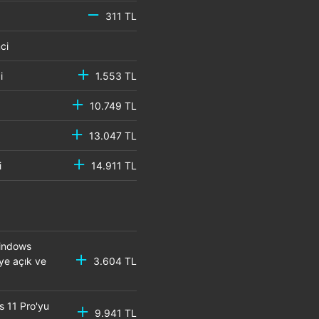
311 TL
emci
mci
1.553 TL
10.749 TL
13.047 TL
mci
14.911 TL
Windows
eye açık ve
3.604 TL
s 11 Pro'yu
9.941 TL