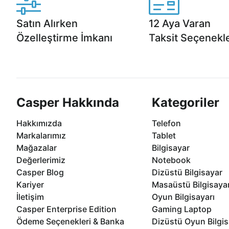
Satın Alırken
12 Aya Varan
Özelleştirme İmkanı
Taksit Seçenekle
Casper ürünlerini satın alırken ihtiyacınıza
Anlaşmalı kredi kartlarına 1
göre özelleştirebilirsiniz.
taksit seçenekleri Casper'da
Casper Hakkında
Kategoriler
Hakkımızda
Telefon
Markalarımız
Tablet
Mağazalar
Bilgisayar
Değerlerimiz
Notebook
Casper Blog
Dizüstü Bilgisayar
Kariyer
Masaüstü Bilgisaya
İletişim
Oyun Bilgisayarı
Casper Enterprise Edition
Gaming Laptop
Ödeme Seçenekleri & Banka
Dizüstü Oyun Bilgis