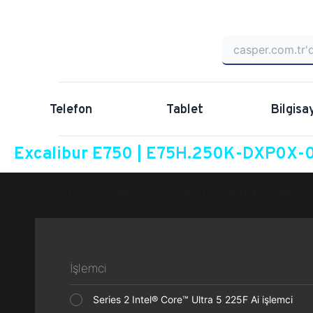
Telefon
Tablet
Bilgisa
Excalibur E750 | E75H.250K-DXP0X-0
Anasayfa
Excalibur E750
E75H.250K-DXP0X-0HE
İşlemci
Series 2 Intel® Core™ Ultra 5 225F Ai işlemci