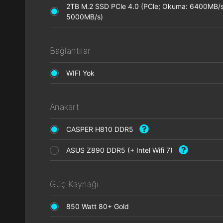
2TB M.2 SSD PCle 4.0 (PCle; Okuma: 6400MB/s
5000MB/s)
Bağlantılar
WIFI Yok
Anakart
CASPER H810 DDR5
ASUS Z890 DDR5 (+ Intel Wifi 7)
Güç Kaynağı
850 Watt 80+ Gold