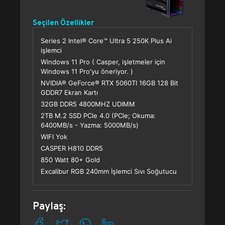
Seçilen Özellikler
Series 2 Intel® Core™ Ultra 5 250K Plus Ai
işlemci
Windows 11 Pro ( Casper, işletmeler için
Windows 11 Pro'yu öneriyor. )
NVIDIA® GeForce® RTX 5060TI 16GB 128 Bit
GDDR7 Ekran Kartı
32GB DDR5 4800MHZ UDIMM
2TB M.2 SSD PCle 4.0 (PCle; Okuma:
6400MB/s - Yazma: 5000MB/s)
WIFI Yok
CASPER H810 DDR5
850 Watt 80+ Gold
Excalibur RGB 240mm İşlemci Sıvı Soğutucu
Paylaş: