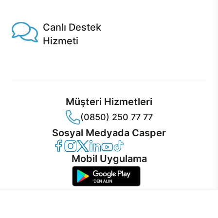
1 Saatte servis, Jet servis ve Turbo servis seçenekleri
Casper'da!
Canlı Destek
Hizmeti
Ürünlerinizle ilgili Casper Canlı Destek hizmeti her daim
sizinle.
Müşteri Hizmetleri
(0850) 250 77 77
Sosyal Medyada Casper
Casper Facebook
Casper Instagram
Casper Twitter
Casper LinkedIn
Casper YouTube
Casper TikTok
Mobil Uygulama
İnternet sitemizden en verimli şekilde faydalanabilmeniz ve
kullanıcı deneyimini geliştirebilmek için internet sitemizde