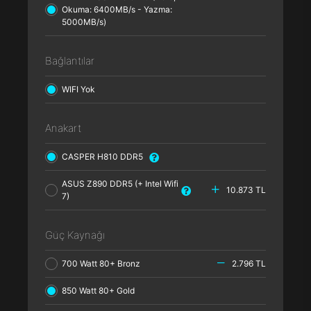
Okuma: 6400MB/s - Yazma:
5000MB/s)
Bağlantılar
WIFI Yok
Anakart
CASPER H810 DDR5
ASUS Z890 DDR5 (+ Intel Wifi
10.873 TL
7)
Güç Kaynağı
700 Watt 80+ Bronz
2.796 TL
850 Watt 80+ Gold