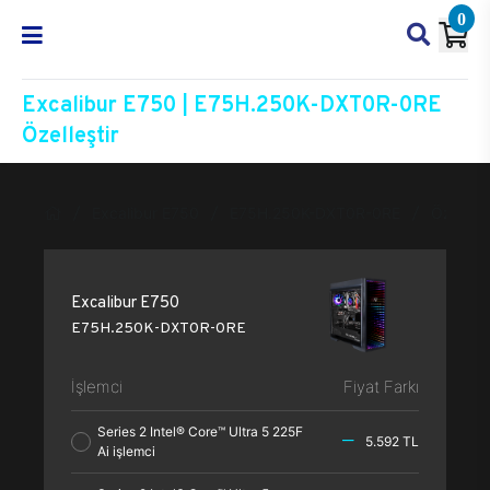
0
Excalibur E750 | E75H.250K-DXT0R-0RE
Özelleştir
Excalibur E750
E75H.250K-DXT0R-0RE
Özelleşt
Excalibur E750
E75H.250K-DXT0R-0RE
İşlemci
Fiyat Farkı
Series 2 Intel® Core™ Ultra 5 225F
5.592 TL
Ai işlemci