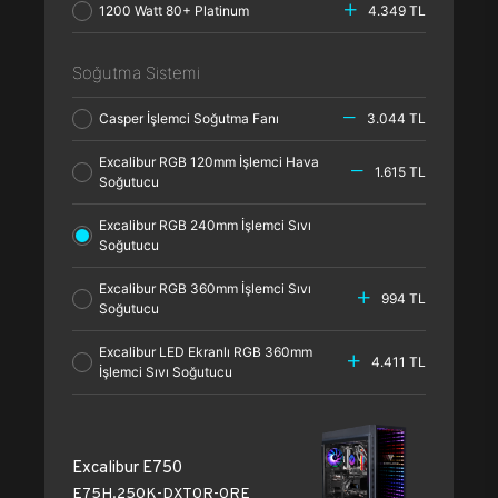
1200 Watt 80+ Platinum
4.349 TL
Soğutma Sistemi
Casper İşlemci Soğutma Fanı
3.044 TL
Excalibur RGB 120mm İşlemci Hava
1.615 TL
Soğutucu
Excalibur RGB 240mm İşlemci Sıvı
Soğutucu
Excalibur RGB 360mm İşlemci Sıvı
994 TL
Soğutucu
Excalibur LED Ekranlı RGB 360mm
4.411 TL
İşlemci Sıvı Soğutucu
Excalibur E750
E75H.250K-DXT0R-0RE