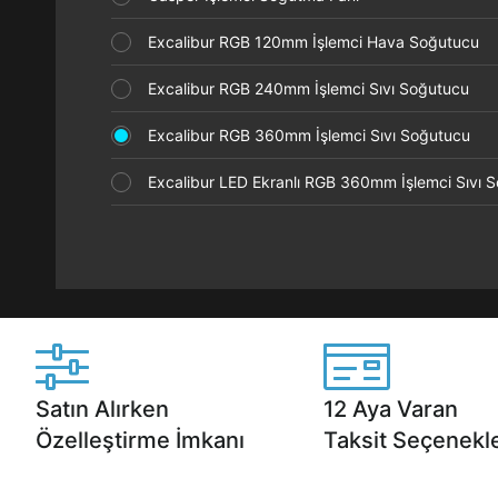
Excalibur RGB 120mm İşlemci Hava Soğutucu
Excalibur RGB 240mm İşlemci Sıvı Soğutucu
Excalibur RGB 360mm İşlemci Sıvı Soğutucu
Excalibur LED Ekranlı RGB 360mm İşlemci Sıvı
Satın Alırken
12 Aya Varan
Özelleştirme İmkanı
Taksit Seçenekle
Casper ürünlerini satın alırken ihtiyacınıza
Anlaşmalı kredi kartlarına 1
göre özelleştirebilirsiniz.
taksit seçenekleri Casper'da