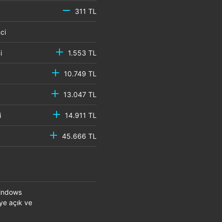
311 TL
emci
mci
1.553 TL
10.749 TL
13.047 TL
mci
14.911 TL
45.666 TL
Windows
eye açık ve