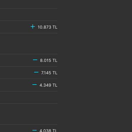
10.873 TL
8.015 TL
7.145 TL
4.349 TL
4.038 TL