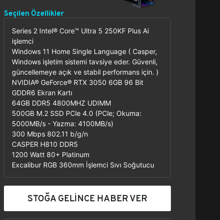
Seçilen Özellikler
Series 2 Intel® Core™ Ultra 5 250KF Plus Ai
işlemci
Windows 11 Home Single Language ( Casper,
Windows işletim sistemi tavsiye eder. Güvenli,
güncellemeye açık ve stabil performans için. )
NVIDIA® GeForce® RTX 3050 6GB 96 Bit
GDDR6 Ekran Kartı
64GB DDR5 4800MHZ UDIMM
500GB M.2 SSD PCle 4.0 (PCle; Okuma:
5000MB/s - Yazma: 4100MB/s)
300 Mbps 802.11 b/g/n
CASPER H810 DDR5
1200 Watt 80+ Platinum
Excalibur RGB 360mm İşlemci Sıvı Soğutucu
STOĞA GELİNCE HABER VER