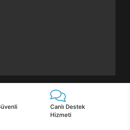
Güvenli
Canlı Destek
Hizmeti
 Jet servis ve Turbo servis
Ürünlerinizle ilgili Casper Canlı Destek
sper'da!
hizmeti her daim sizinle.