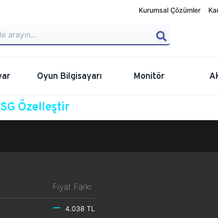
Kurumsal Çözümler
Ka
yar
Oyun Bilgisayarı
Monitör
A
G Özelleştir
Özelleştir
Fiyat Farkı
4.038 TL