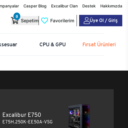
mpanyalar
Casper Blog
Excalibur Clan
Destek
Hakkımızda
0
Üye Ol / Giriş
Sepetim
Favorilerim
ksesuar
CPU & GPU
Fırsat Ürünleri
Excalibur E750
E75H.250K-EE50A-VSG