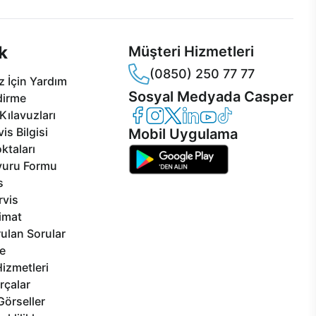
k
Müşteri Hizmetleri
(0850) 250 77 77
 İçin Yardım
Sosyal Medyada Casper
dirme
Casper Facebook
Casper Instagram
Casper Twitter
Casper LinkedIn
Casper YouTube
Casper TikTok
Kılavuzları
is Bilgisi
Mobil Uygulama
ktaları
vuru Formu
s
rvis
limat
ulan Sorular
e
izmetleri
rçalar
Görseller