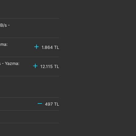
B/s -
zma:
1.864 TL
 - Yazma:
12.115 TL
497 TL