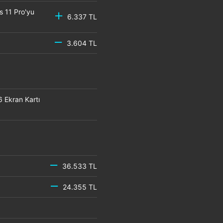
s 11 Pro'yu
6.337 TL
3.604 TL
Ekran Kartı
36.533 TL
24.355 TL