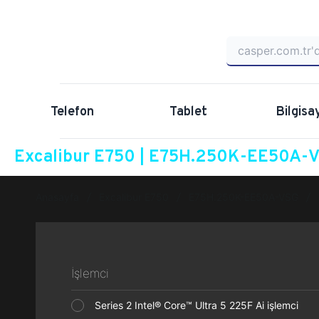
Telefon
Tablet
Bilgisa
Excalibur E750 | E75H.250K-EE50A-VS
Anasayfa
Excalibur E750
E75H.250K-EE50A-VSG
İşlemci
Series 2 Intel® Core™ Ultra 5 225F Ai işlemci