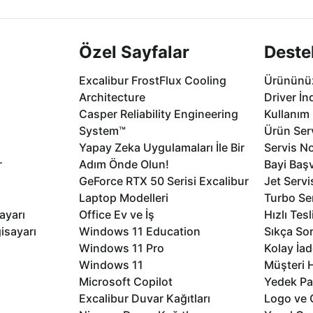
Özel Sayfalar
Deste
Excalibur FrostFlux Cooling
Ürününüz
Architecture
Driver İn
Casper Reliability Engineering
Kullanım 
System™
Ürün Serv
Yapay Zeka Uygulamaları İle Bir
Servis No
r
Adım Önde Olun!
Bayi Baş
GeForce RTX 50 Serisi Excalibur
Jet Servi
Laptop Modelleri
Turbo Se
ayarı
Office Ev ve İş
Hızlı Tes
isayarı
Windows 11 Education
Sıkça Sor
Windows 11 Pro
Kolay İad
Windows 11
Müşteri H
Microsoft Copilot
Yedek Pa
Excalibur Duvar Kağıtları
Logo ve 