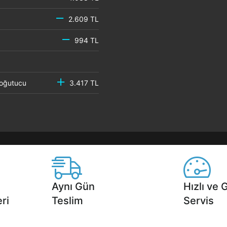
2.609 TL
994 TL
 Soğutucu
3.417 TL
Aynı Gün
Hızlı ve 
ri
Teslim
Servis
2 aya varan
Seçili ürünlerde Aynı Gün Teslim!
1 Saatte servis,
.
seçenekleri Ca