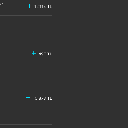
 -
12.115 TL
497 TL
10.873 TL