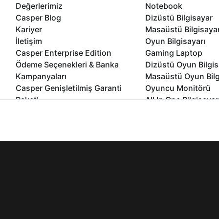
Değerlerimiz
Notebook
Casper Blog
Dizüstü Bilgisayar
Kariyer
Masaüstü Bilgisaya
İletişim
Oyun Bilgisayarı
Casper Enterprise Edition
Gaming Laptop
Ödeme Seçenekleri & Banka
Dizüstü Oyun Bilgis
Kampanyaları
Masaüstü Oyun Bilg
Casper Genişletilmiş Garanti
Oyuncu Monitörü
Paketi
All In One Bilgisayar
Ömür Boyu Performans Garantisi
Mini Pc Bilgisayar
İnternet sitemizden en verimli şekilde faydalanabilmeniz ve kulla
Kampanyalar
edebilir, ayarlarınızdan çerezleri silebilir veya engelleyebilirsini
Bilgisayar Özelleşti
Kurumsal Çözümler
© 2021 - 2026 Casper Bilgisayar Sistemleri A.Ş. Tüm Hakları Sak