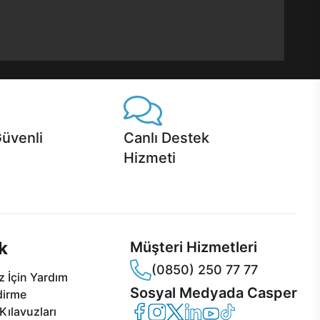
Güvenli
Canlı Destek
Hizmeti
 Jet servis ve Turbo servis
Ürünlerinizle ilgili Casper Canlı Destek
sper'da!
hizmeti her daim sizinle.
k
Müşteri Hizmetleri
(0850) 250 77 77
 İçin Yardım
Sosyal Medyada Casper
dirme
Casper Facebook
Casper Instagram
Casper Twitter
Casper LinkedIn
Casper YouTube
Casper TikTok
Kılavuzları