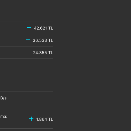
42.621 TL
36.533 TL
24.355 TL
B/s -
zma:
1.864 TL