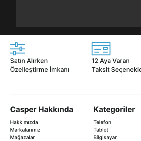
Satın Alırken
12 Aya Varan
Özelleştirme İmkanı
Taksit Seçenekle
Casper ürünlerini satın alırken ihtiyacınıza
Anlaşmalı kredi kartlarına 1
göre özelleştirebilirsiniz.
taksit seçenekleri Casper'da
Casper Hakkında
Kategoriler
Hakkımızda
Telefon
Markalarımız
Tablet
Mağazalar
Bilgisayar