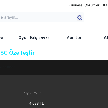
Kurumsal Çözümler
Ka
yar
Oyun Bilgisayarı
Monitör
A
G Özelleştir
Özelleştir
Fiyat Farkı
4.038 TL