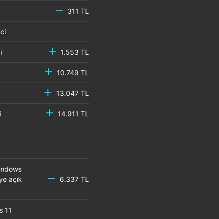
311 TL
emci
mci
1.553 TL
10.749 TL
13.047 TL
mci
14.911 TL
Windows
ye açık
6.337 TL
s 11