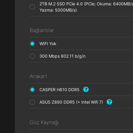
2TB M.2 SSD PCle 4.0 (PCle; Okuma: 6400MB/s
Yazma: 5000MB/s)
Bağlantılar
WIFI Yok
300 Mbps 802.11 b/g/n
Anakart
CASPER H810 DDR5
ASUS Z890 DDR5 (+ Intel Wifi 7)
Güç Kaynağı