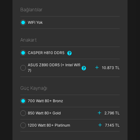
Bağlantılar
WIFI Yok
Anakart
CASPER H810 DDR5
ASUS Z890 DDR5 (+ Intel Wifi
10.873 TL
7)
Güç Kaynağı
700 Watt 80+ Bronz
850 Watt 80+ Gold
2.796 TL
1200 Watt 80+ Platinum
7.145 TL