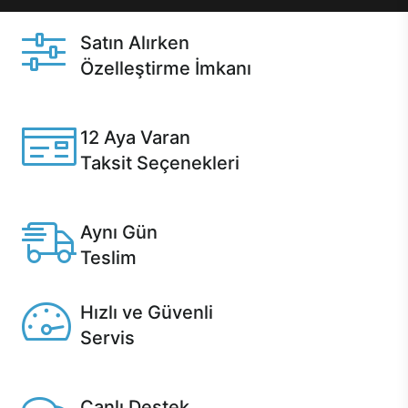
Satın Alırken
Özelleştirme İmkanı
Casper ürünlerini satın alırken ihtiyacınıza göre
özelleştirebilirsiniz.
12 Aya Varan
Taksit Seçenekleri
Anlaşmalı kredi kartlarına 12 aya varan taksit seçenekleri
Casper'da.
Aynı Gün
Teslim
Seçili ürünlerde Aynı Gün Teslim!
Hızlı ve Güvenli
Servis
1 Saatte servis, Jet servis ve Turbo servis seçenekleri
Casper'da!
Canlı Destek