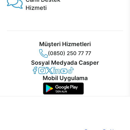
Hizmeti
Ürünlerinizle ilgili Casper Canlı Destek hizmeti her daim
sizinle.
Müşteri Hizmetleri
(0850) 250 77 77
Sosyal Medyada Casper
Casper Facebook
Casper Instagram
Casper Twitter
Casper LinkedIn
Casper YouTube
Casper TikTok
Mobil Uygulama
İnternet sitemizden en verimli şekilde faydalanabilmeniz ve
kullanıcı deneyimini geliştirebilmek için internet sitemizde
© 2021 - 2026 Casper Bilgisayar Sistemleri A.Ş. Tüm Hakları Saklıdır
çerezler kullanılmaktadır. Çerez kullanımını kabul edebilir,
KVKK
ayarlarınızdan çerezleri silebilir veya engelleyebilirsiniz.
Çerez Politikası