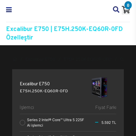
0
Excalibur E750 | E75H.250K-EQ60R-0FD
Özelleştir
Excalibur E750
E75H.250K-EQ60R-0FD
Özelleşt
Excalibur E750
E75H.250K-EQ60R-0FD
İşlemci
Fiyat Farkı
Series 2 Intel® Core™ Ultra 5 225F
5.592 TL
Ai işlemci