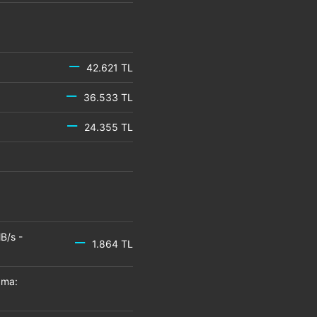
42.621 TL
36.533 TL
24.355 TL
B/s -
1.864 TL
zma: