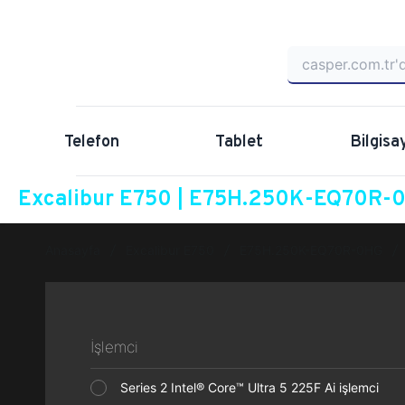
Telefon
Tablet
Bilgisa
Excalibur E750 | E75H.250K-EQ70R-0H
Anasayfa
Excalibur E750
E75H.250K-EQ70R-0HG
İşlemci
Series 2 Intel® Core™ Ultra 5 225F Ai işlemci