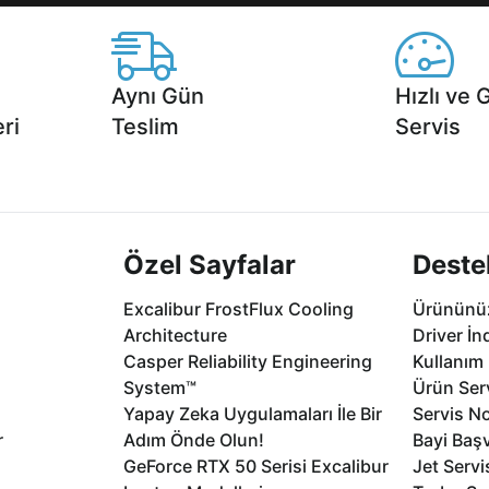
Aynı Gün
Hızlı ve 
ri
Teslim
Servis
2 aya varan
Seçili ürünlerde Aynı Gün Teslim!
1 Saatte servis,
.
seçenekleri Ca
Özel Sayfalar
Deste
Excalibur FrostFlux Cooling
Ürününüz
Architecture
Driver İn
Casper Reliability Engineering
Kullanım 
System™
Ürün Serv
Yapay Zeka Uygulamaları İle Bir
Servis No
r
Adım Önde Olun!
Bayi Baş
GeForce RTX 50 Serisi Excalibur
Jet Servi