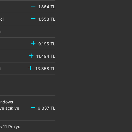
1.864 TL
emci
1.553 TL
mci
9.195 TL
11.494 TL
mci
13.358 TL
Windows
eye açık ve
6.337 TL
s 11 Pro'yu