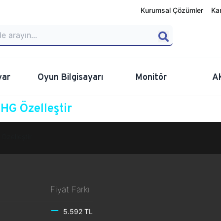
Kurumsal Çözümler
Ka
yar
Oyun Bilgisayarı
Monitör
A
G Özelleştir
Özelleştir
Fiyat Farkı
5.592 TL