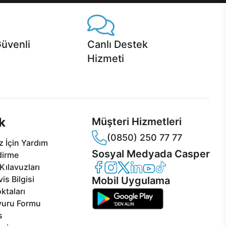
Güvenli
Canlı Destek
Hizmeti
 Jet servis ve Turbo servis
Ürünlerinizle ilgili Casper Canlı Destek
sper'da!
hizmeti her daim sizinle.
k
Müşteri Hizmetleri
(0850) 250 77 77
 İçin Yardım
Sosyal Medyada Casper
dirme
Casper Facebook
Casper Instagram
Casper Twitter
Casper LinkedIn
Casper YouTube
Casper TikTok
Kılavuzları
is Bilgisi
Mobil Uygulama
ktaları
vuru Formu
s