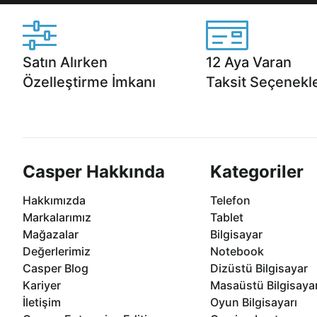
Satın Alırken
12 Aya Varan
Özelleştirme İmkanı
Taksit Seçenekle
Casper ürünlerini satın alırken ihtiyacınıza
Anlaşmalı kredi kartlarına 1
göre özelleştirebilirsiniz.
taksit seçenekleri Casper'da
Casper Hakkında
Kategoriler
Hakkımızda
Telefon
Markalarımız
Tablet
Mağazalar
Bilgisayar
Değerlerimiz
Notebook
Casper Blog
Dizüstü Bilgisayar
Kariyer
Masaüstü Bilgisaya
İletişim
Oyun Bilgisayarı