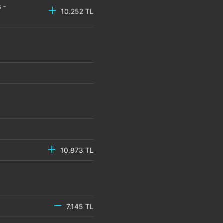
 -
10.252 TL
10.873 TL
7.145 TL