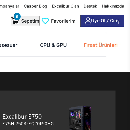
mpanyalar
Casper Blog
Excalibur Clan
Destek
Hakkımızda
0
Üye Ol / Giriş
Sepetim
Favorilerim
ksesuar
CPU & GPU
Fırsat Ürünleri
Excalibur E750
E75H.250K-EQ70R-0HG