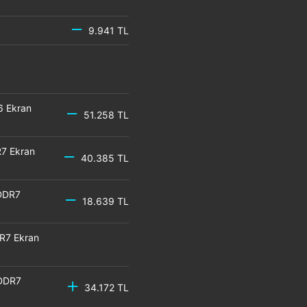
9.941 TL
6 Ekran
51.258 TL
7 Ekran
40.385 TL
DDR7
18.639 TL
R7 Ekran
GDDR7
34.172 TL