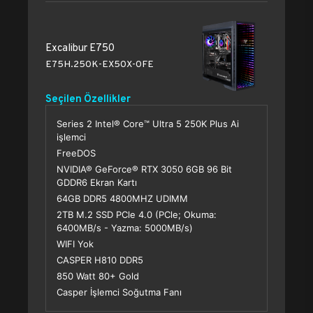
Excalibur E750
E75H.250K-EX50X-0FE
Seçilen Özellikler
Series 2 Intel® Core™ Ultra 5 250K Plus Ai
işlemci
FreeDOS
NVIDIA® GeForce® RTX 3050 6GB 96 Bit
GDDR6 Ekran Kartı
64GB DDR5 4800MHZ UDIMM
2TB M.2 SSD PCle 4.0 (PCle; Okuma:
6400MB/s - Yazma: 5000MB/s)
WIFI Yok
CASPER H810 DDR5
850 Watt 80+ Gold
Casper İşlemci Soğutma Fanı