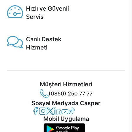
Hızlı ve Güvenli
Servis
1 Saatte servis, Jet servis ve Turbo servis seçenekleri
Casper'da!
Canlı Destek
Hizmeti
Ürünlerinizle ilgili Casper Canlı Destek hizmeti her daim
sizinle.
Müşteri Hizmetleri
(0850) 250 77 77
Sosyal Medyada Casper
Casper Facebook
Casper Instagram
Casper Twitter
Casper LinkedIn
Casper YouTube
Casper TikTok
Mobil Uygulama