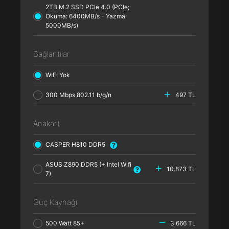
2TB M.2 SSD PCle 4.0 (PCle;
Okuma: 6400MB/s - Yazma:
5000MB/s)
Bağlantılar
WIFI Yok
300 Mbps 802.11 b/g/n
497 TL
Anakart
CASPER H810 DDR5
ASUS Z890 DDR5 (+ Intel Wifi
10.873 TL
7)
Güç Kaynağı
500 Watt 85+
3.666 TL