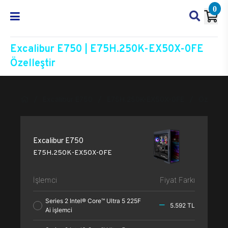
0
Excalibur E750 | E75H.250K-EX50X-0FE
Özelleştir
Excalibur E750
E75H.250K-EX50X-0FE
Özelleşti
Excalibur E750
E75H.250K-EX50X-0FE
İşlemci
Fiyat Farkı
Series 2 Intel® Core™ Ultra 5 225F
5.592 TL
Ai işlemci