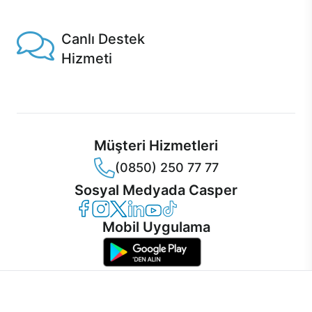
1 Saatte servis, Jet servis ve Turbo servis seçenekleri
Casper'da!
Canlı Destek
Hizmeti
Ürünlerinizle ilgili Casper Canlı Destek hizmeti her daim
sizinle.
Müşteri Hizmetleri
(0850) 250 77 77
Sosyal Medyada Casper
Casper Facebook
Casper Instagram
Casper Twitter
Casper LinkedIn
Casper YouTube
Casper TikTok
Mobil Uygulama
İnternet sitemizden en verimli şekilde faydalanabilmeniz ve
kullanıcı deneyimini geliştirebilmek için internet sitemizde