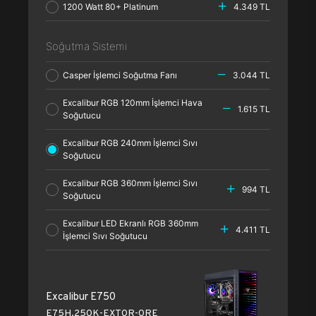
1200 Watt 80+ Platinum
4.349 TL
Soğutma Sistemi
Casper İşlemci Soğutma Fanı
3.044 TL
Excalibur RGB 120mm İşlemci Hava
1.615 TL
Soğutucu
Excalibur RGB 240mm İşlemci Sıvı
Soğutucu
Excalibur RGB 360mm İşlemci Sıvı
994 TL
Soğutucu
Excalibur LED Ekranlı RGB 360mm
4.411 TL
İşlemci Sıvı Soğutucu
Excalibur E750
E75H.250K-EXT0R-0RE