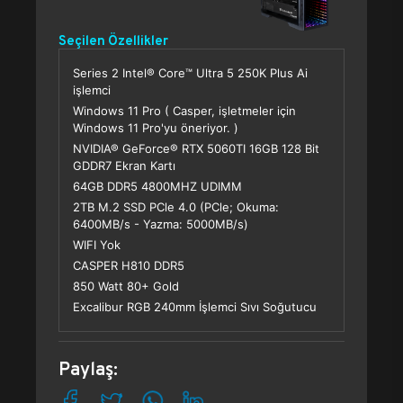
Seçilen Özellikler
Series 2 Intel® Core™ Ultra 5 250K Plus Ai
işlemci
Windows 11 Pro ( Casper, işletmeler için
Windows 11 Pro'yu öneriyor. )
NVIDIA® GeForce® RTX 5060TI 16GB 128 Bit
GDDR7 Ekran Kartı
64GB DDR5 4800MHZ UDIMM
2TB M.2 SSD PCle 4.0 (PCle; Okuma:
6400MB/s - Yazma: 5000MB/s)
WIFI Yok
CASPER H810 DDR5
850 Watt 80+ Gold
Excalibur RGB 240mm İşlemci Sıvı Soğutucu
Paylaş: