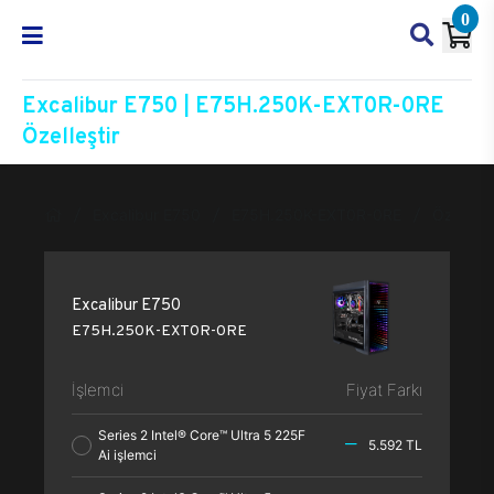
0
Excalibur E750 | E75H.250K-EXT0R-0RE
Özelleştir
Excalibur E750
E75H.250K-EXT0R-0RE
Özelleşti
Excalibur E750
E75H.250K-EXT0R-0RE
İşlemci
Fiyat Farkı
Series 2 Intel® Core™ Ultra 5 225F
5.592 TL
Ai işlemci