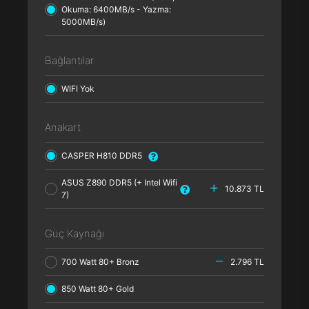
Okuma: 6400MB/s - Yazma:
5000MB/s)
Bağlantılar
WIFI Yok
Anakart
CASPER H810 DDR5
ASUS Z890 DDR5 (+ Intel Wifi
10.873 TL
7)
Güç Kaynağı
700 Watt 80+ Bronz
2.796 TL
850 Watt 80+ Gold