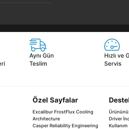
Aynı Gün
Hızlı ve 
ri
Teslim
Servis
2 aya varan
Seçili ürünlerde Aynı Gün Teslim!
1 Saatte servis,
.
seçenekleri Ca
Özel Sayfalar
Deste
Excalibur FrostFlux Cooling
Ürününüz
Architecture
Driver İn
Casper Reliability Engineering
Kullanım 