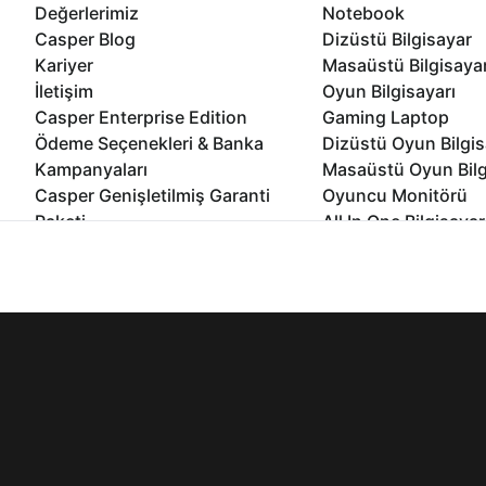
Değerlerimiz
Notebook
Casper Blog
Dizüstü Bilgisayar
Kariyer
Masaüstü Bilgisaya
İletişim
Oyun Bilgisayarı
Casper Enterprise Edition
Gaming Laptop
Ödeme Seçenekleri & Banka
Dizüstü Oyun Bilgis
Kampanyaları
Masaüstü Oyun Bilg
Casper Genişletilmiş Garanti
Oyuncu Monitörü
Paketi
All In One Bilgisayar
Ömür Boyu Performans Garantisi
Mini Pc Bilgisayar
İnternet sitemizden en verimli şekilde faydalanabilmeniz ve kulla
Kampanyalar
edebilir, ayarlarınızdan çerezleri silebilir veya engelleyebilirsini
Bilgisayar Özelleşti
Kurumsal Çözümler
© 2021 - 2026 Casper Bilgisayar Sistemleri A.Ş. Tüm Hakları Sak