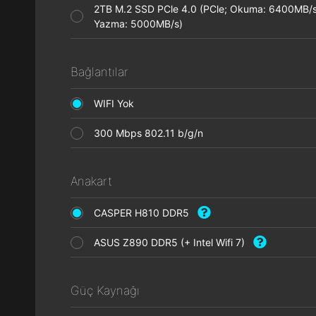
2TB M.2 SSD PCle 4.0 (PCle; Okuma: 6400MB/s
Yazma: 5000MB/s)
Bağlantılar
WIFI Yok
300 Mbps 802.11 b/g/n
Anakart
CASPER H810 DDR5
ASUS Z890 DDR5 (+ Intel Wifi 7)
Güç Kaynağı