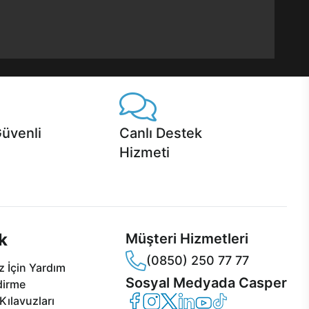
Güvenli
Canlı Destek
Hizmeti
 Jet servis ve Turbo servis
Ürünlerinizle ilgili Casper Canlı Destek
sper'da!
hizmeti her daim sizinle.
k
Müşteri Hizmetleri
(0850) 250 77 77
 İçin Yardım
Sosyal Medyada Casper
dirme
Casper Facebook
Casper Instagram
Casper Twitter
Casper LinkedIn
Casper YouTube
Casper TikTok
Kılavuzları