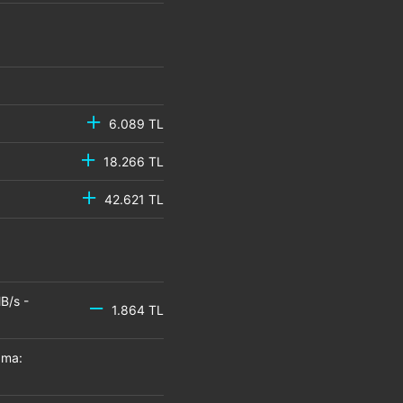
6.089 TL
18.266 TL
42.621 TL
B/s -
1.864 TL
zma: