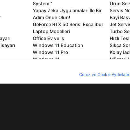
System™
Ürün Serv
Yapay Zeka Uygulamaları İle Bir
Servis No
r
Adım Önde Olun!
Bayi Baş
GeForce RTX 50 Serisi Excalibur
Jet Servi
Laptop Modelleri
Turbo Se
ayarı
Office Ev ve İş
Hızlı Tes
isayarı
Windows 11 Education
Sıkça Sor
Windows 11 Pro
Kolay İad
Windows 11
Müşteri H
Microsoft Copilot
Yedek Pa
nıcı deneyimini geliştirebilmek için internet sitemizde çerezler kullan
Excalibur Duvar Kağıtları
Logo ve 
z. Çerezler hakkında detaylı bilgi almak için
Çerez ve Cookie Aydınlatm
rme
Nirvana Duvar Kağıtları
Yasal Ger
lıdır
KVKK
Çerez Politikası
Bilgi Güvenliği
Bi