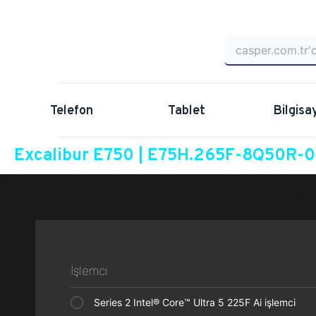
Telefon
Tablet
Bilgisa
Excalibur E750 | E75H.265F-8Q50R-0S
Anasayfa
Excalibur E750
E75H.265F-8Q50R-0SE
İşlemci
Series 2 Intel® Core™ Ultra 5 225F Ai işlemci