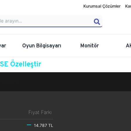
Kurumsal Çözümler
Ka
yar
Oyun Bilgisayarı
Monitör
A
E Özelleştir
Özelleştir
Fiyat Farkı
14.787 TL