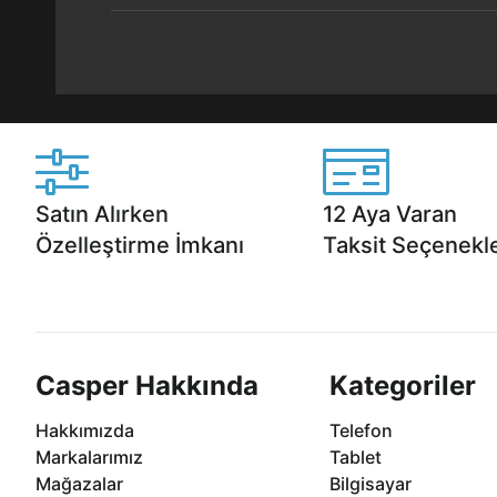
Satın Alırken
12 Aya Varan
Özelleştirme İmkanı
Taksit Seçenekle
Casper ürünlerini satın alırken ihtiyacınıza
Anlaşmalı kredi kartlarına 1
göre özelleştirebilirsiniz.
taksit seçenekleri Casper'da
Casper Hakkında
Kategoriler
Hakkımızda
Telefon
Markalarımız
Tablet
Mağazalar
Bilgisayar