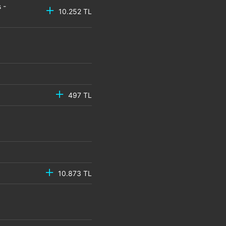
 -
10.252 TL
497 TL
10.873 TL