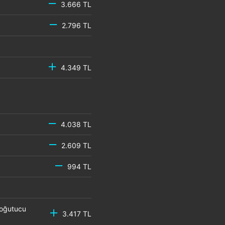
3.666 TL
2.796 TL
4.349 TL
4.038 TL
2.609 TL
994 TL
Soğutucu
3.417 TL