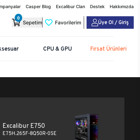
mpanyalar
Casper Blog
Excalibur Clan
Destek
Hakkımızda
0
Üye Ol / Giriş
Sepetim
Favorilerim
ksesuar
CPU & GPU
Fırsat Ürünleri
Excalibur E750
E75H.265F-8Q50R-0SE