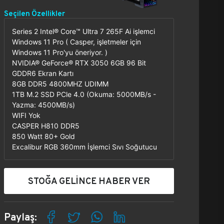
Seçilen Özellikler
Series 2 Intel® Core™ Ultra 7 265F Ai işlemci
Windows 11 Pro ( Casper, işletmeler için
Windows 11 Pro'yu öneriyor. )
NVIDIA® GeForce® RTX 3050 6GB 96 Bit
GDDR6 Ekran Kartı
8GB DDR5 4800MHZ UDIMM
1TB M.2 SSD PCle 4.0 (Okuma: 5000MB/s -
Yazma: 4500MB/s)
WIFI Yok
CASPER H810 DDR5
850 Watt 80+ Gold
Excalibur RGB 360mm İşlemci Sıvı Soğutucu
STOĞA GELİNCE HABER VER
Paylaş: