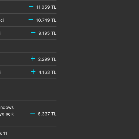
11.059 TL
emci
10.749 TL
mci
9.195 TL
2.299 TL
mci
4.163 TL
Windows
ye açık
6.337 TL
s 11