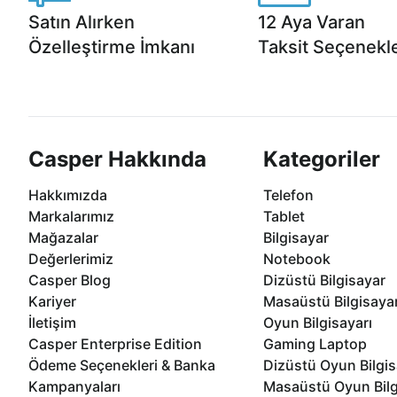
Satın Alırken
12 Aya Varan
Özelleştirme İmkanı
Taksit Seçenekle
Casper ürünlerini satın alırken ihtiyacınıza
Anlaşmalı kredi kartlarına 1
göre özelleştirebilirsiniz.
taksit seçenekleri Casper'da
Casper Hakkında
Kategoriler
Hakkımızda
Telefon
Markalarımız
Tablet
Mağazalar
Bilgisayar
Değerlerimiz
Notebook
Casper Blog
Dizüstü Bilgisayar
Kariyer
Masaüstü Bilgisaya
İletişim
Oyun Bilgisayarı
Casper Enterprise Edition
Gaming Laptop
Ödeme Seçenekleri & Banka
Dizüstü Oyun Bilgis
Kampanyaları
Masaüstü Oyun Bilg