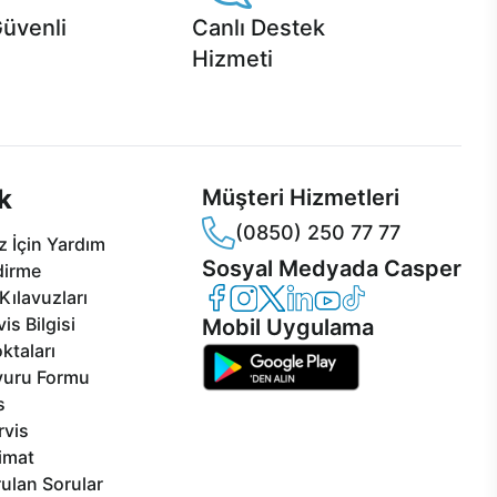
Güvenli
Canlı Destek
Hizmeti
 Jet servis ve Turbo servis
Ürünlerinizle ilgili Casper Canlı Destek
sper'da!
hizmeti her daim sizinle.
k
Müşteri Hizmetleri
(0850) 250 77 77
 İçin Yardım
Sosyal Medyada Casper
dirme
Casper Facebook
Casper Instagram
Casper Twitter
Casper LinkedIn
Casper YouTube
Casper TikTok
Kılavuzları
is Bilgisi
Mobil Uygulama
ktaları
vuru Formu
s
rvis
limat
ulan Sorular