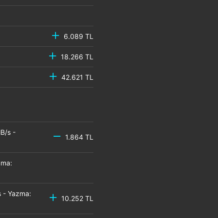
6.089 TL
18.266 TL
42.621 TL
B/s -
1.864 TL
zma:
 - Yazma:
10.252 TL