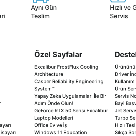
Aynı Gün
Hızlı ve 
ri
Teslim
Servis
2 aya varan
Seçili ürünlerde Aynı Gün Teslim!
1 Saatte servis,
.
seçenekleri Ca
Özel Sayfalar
Deste
Excalibur FrostFlux Cooling
Ürününüz
Architecture
Driver İn
Casper Reliability Engineering
Kullanım 
System™
Ürün Serv
Yapay Zeka Uygulamaları İle Bir
Servis No
r
Adım Önde Olun!
Bayi Baş
GeForce RTX 50 Serisi Excalibur
Jet Servi
Laptop Modelleri
Turbo Se
ayarı
Office Ev ve İş
Hızlı Tes
isayarı
Windows 11 Education
Sıkça Sor