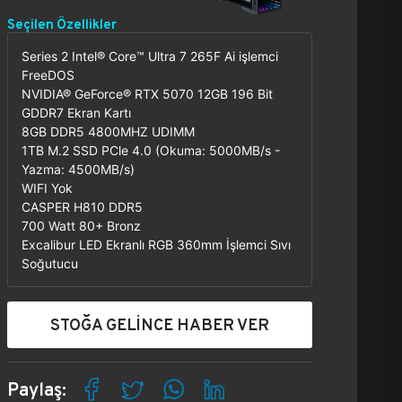
Seçilen Özellikler
Series 2 Intel® Core™ Ultra 7 265F Ai işlemci
FreeDOS
NVIDIA® GeForce® RTX 5070 12GB 196 Bit
GDDR7 Ekran Kartı
8GB DDR5 4800MHZ UDIMM
1TB M.2 SSD PCle 4.0 (Okuma: 5000MB/s -
Yazma: 4500MB/s)
WIFI Yok
CASPER H810 DDR5
700 Watt 80+ Bronz
Excalibur LED Ekranlı RGB 360mm İşlemci Sıvı
Soğutucu
STOĞA GELİNCE HABER VER
Paylaş: