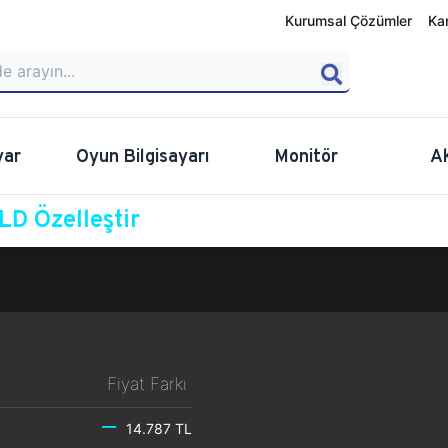
Kurumsal Çözümler
Ka
yar
Oyun Bilgisayarı
Monitör
A
D Özelleştir
Özelleştir
Fiyat Farkı
14.787 TL