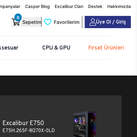
mpanyalar
Casper Blog
Excalibur Clan
Destek
Hakkımızda
0
Üye Ol / Giriş
Sepetim
Favorilerim
ksesuar
CPU & GPU
Fırsat Ürünleri
Excalibur E750
E75H.265F-8Q70X-0LD