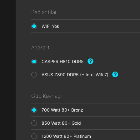
Bağlantılar
WIFI Yok
Anakart
CASPER H810 DDR5
ASUS Z890 DDR5 (+ Intel Wifi 7)
Güç Kaynağı
700 Watt 80+ Bronz
850 Watt 80+ Gold
1200 Watt 80+ Platinum