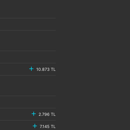
10.873 TL
2.796 TL
7.145 TL