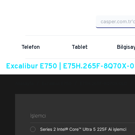
Telefon
Tablet
Bilgisa
Excalibur E750 | E75H.265F-8Q70X-0L
Anasayfa
Excalibur E750
E75H.265F-8Q70X-0LD
İşlemci
Series 2 Intel® Core™ Ultra 5 225F Ai işlemci