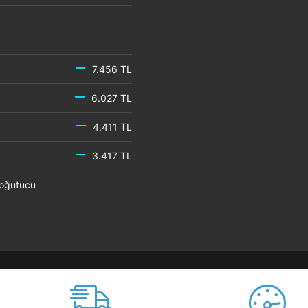
7.456 TL
6.027 TL
4.411 TL
3.417 TL
 Soğutucu