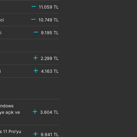
11.059 TL
emci
10.749 TL
mci
9.195 TL
2.299 TL
mci
4.163 TL
Windows
eye açık ve
3.604 TL
s 11 Pro'yu
9.941 TL