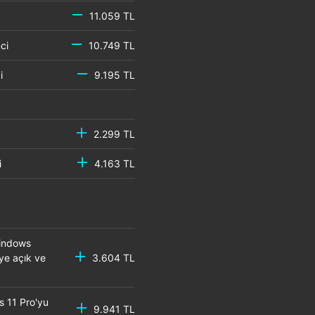
11.059 TL
emci
10.749 TL
mci
9.195 TL
2.299 TL
mci
4.163 TL
Windows
eye açık ve
3.604 TL
s 11 Pro'yu
9.941 TL