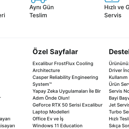
Aynı Gün
Hızlı ve 
ri
Teslim
Servis
2 aya varan
Seçili ürünlerde Aynı Gün Teslim!
1 Saatte servis,
.
seçenekleri Ca
Özel Sayfalar
Deste
Excalibur FrostFlux Cooling
Ürününüz
Architecture
Driver İn
Casper Reliability Engineering
Kullanım 
System™
Ürün Serv
Yapay Zeka Uygulamaları İle Bir
Servis No
r
Adım Önde Olun!
Bayi Baş
GeForce RTX 50 Serisi Excalibur
Jet Servi
Laptop Modelleri
Turbo Se
ayarı
Office Ev ve İş
Hızlı Tes
isayarı
Windows 11 Education
Sıkça Sor