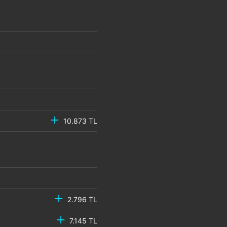
10.873 TL
2.796 TL
7.145 TL