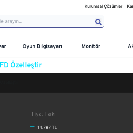
Kurumsal Çözümler
Ka
yar
Oyun Bilgisayarı
Monitör
A
D Özelleştir
Özelleştir
Fiyat Farkı
14.787 TL