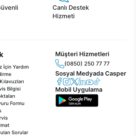
Güvenli
Canlı Destek
Hizmeti
 Jet servis ve Turbo servis
Ürünlerinizle ilgili Casper Canlı Destek
sper'da!
hizmeti her daim sizinle.
k
Müşteri Hizmetleri
(0850) 250 77 77
 İçin Yardım
Sosyal Medyada Casper
dirme
Casper Facebook
Casper Instagram
Casper Twitter
Casper LinkedIn
Casper YouTube
Casper TikTok
Kılavuzları
is Bilgisi
Mobil Uygulama
ktaları
vuru Formu
s
rvis
limat
ulan Sorular