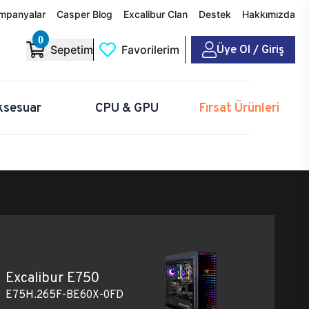
mpanyalar
Casper Blog
Excalibur Clan
Destek
Hakkımızda
0
Üye Ol / Giriş
Sepetim
Favorilerim
ksesuar
CPU & GPU
Fırsat Ürünleri
Excalibur E750
E75H.265F-BE60X-0FD