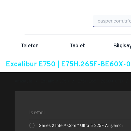
Telefon
Tablet
Bilgisa
Excalibur E750 | E75H.265F-BE60X-0F
Anasayfa
Excalibur E750
E75H.265F-BE60X-0FD
İşlemci
Series 2 Intel® Core™ Ultra 5 225F Ai işlemci