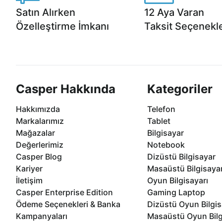
Satın Alırken
12 Aya Varan
Özelleştirme İmkanı
Taksit Seçenekle
Casper ürünlerini satın alırken ihtiyacınıza
Anlaşmalı kredi kartlarına 1
göre özelleştirebilirsiniz.
taksit seçenekleri Casper'da
Casper Hakkında
Kategoriler
Hakkımızda
Telefon
Markalarımız
Tablet
Mağazalar
Bilgisayar
Değerlerimiz
Notebook
Casper Blog
Dizüstü Bilgisayar
Kariyer
Masaüstü Bilgisaya
İletişim
Oyun Bilgisayarı
Casper Enterprise Edition
Gaming Laptop
Ödeme Seçenekleri & Banka
Dizüstü Oyun Bilgis
Kampanyaları
Masaüstü Oyun Bilg