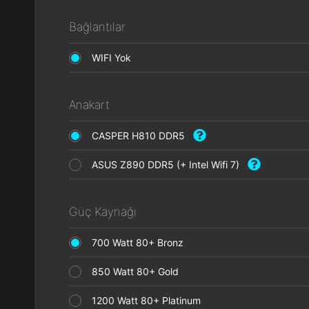
Bağlantılar
WIFI Yok
Anakart
CASPER H810 DDR5
ASUS Z890 DDR5 (+ Intel Wifi 7)
Güç Kaynağı
700 Watt 80+ Bronz
850 Watt 80+ Gold
1200 Watt 80+ Platinum