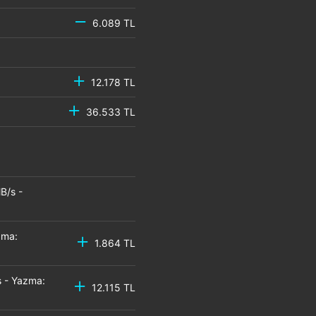
6.089 TL
12.178 TL
36.533 TL
B/s -
zma:
1.864 TL
 - Yazma:
12.115 TL