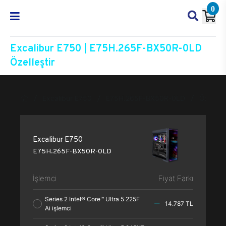
0
Excalibur E750 | E75H.265F-BX50R-0LD
Özelleştir
Excalibur E750
E75H.265F-BX50R-0LD
Özelleşt
Excalibur E750
E75H.265F-BX50R-0LD
İşlemci
Fiyat Farkı
Series 2 Intel® Core™ Ultra 5 225F
14.787 TL
Ai işlemci