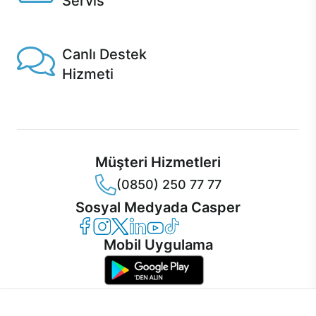
Servis
1 Saatte servis, Jet servis ve Turbo servis seçenekleri
Casper'da!
Canlı Destek
Hizmeti
Ürünlerinizle ilgili Casper Canlı Destek hizmeti her daim
sizinle.
Müşteri Hizmetleri
(0850) 250 77 77
Sosyal Medyada Casper
Casper Facebook
Casper Instagram
Casper Twitter
Casper LinkedIn
Casper YouTube
Casper TikTok
Mobil Uygulama
İnternet sitemizden en verimli şekilde faydalanabilmeniz ve