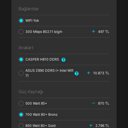
Bağlantılar
WIFI Yok
300 Mbps 802.11 b/g/n
497 TL
Anakart
CASPER H810 DDR5
ASUS Z890 DDR5 (+ Intel Wifi
10.873 TL
7)
Güç Kaynağı
500 Watt 85+
870 TL
700 Watt 80+ Bronz
850 Watt 80+ Gold
2.796 TL