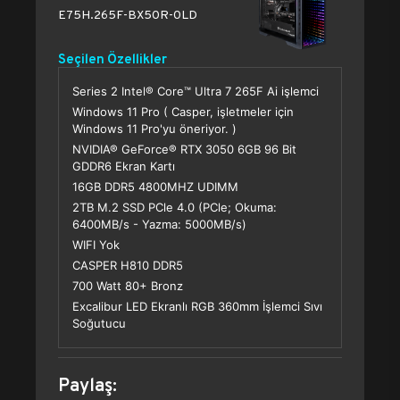
E75H.265F-BX50R-0LD
Seçilen Özellikler
Series 2 Intel® Core™ Ultra 7 265F Ai işlemci
Windows 11 Pro ( Casper, işletmeler için
Windows 11 Pro'yu öneriyor. )
NVIDIA® GeForce® RTX 3050 6GB 96 Bit
GDDR6 Ekran Kartı
16GB DDR5 4800MHZ UDIMM
2TB M.2 SSD PCle 4.0 (PCle; Okuma:
6400MB/s - Yazma: 5000MB/s)
WIFI Yok
CASPER H810 DDR5
700 Watt 80+ Bronz
Excalibur LED Ekranlı RGB 360mm İşlemci Sıvı
Soğutucu
Paylaş: