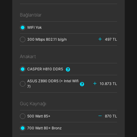
Bağlantılar
WIFI Yok
300 Mbps 802.11 b/g/n
497 TL
Anakart
CASPER H810 DDR5
ASUS Z890 DDR5 (+ Intel Wifi
10.873 TL
7)
Güç Kaynağı
500 Watt 85+
870 TL
700 Watt 80+ Bronz