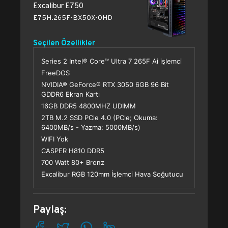
Excalibur E750
E75H.265F-BX50X-0HD
Seçilen Özellikler
Series 2 Intel® Core™ Ultra 7 265F Ai işlemci
FreeDOS
NVIDIA® GeForce® RTX 3050 6GB 96 Bit
GDDR6 Ekran Kartı
16GB DDR5 4800MHZ UDIMM
2TB M.2 SSD PCle 4.0 (PCle; Okuma:
6400MB/s - Yazma: 5000MB/s)
WIFI Yok
CASPER H810 DDR5
700 Watt 80+ Bronz
Excalibur RGB 120mm İşlemci Hava Soğutucu
Paylaş: