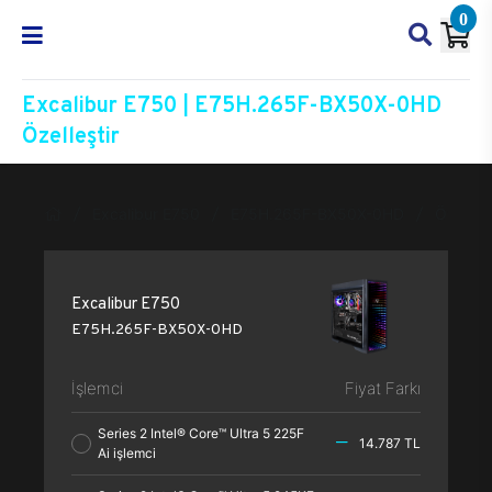
0
Excalibur E750 | E75H.265F-BX50X-0HD
Özelleştir
Excalibur E750
E75H.265F-BX50X-0HD
Özelleşt
Excalibur E750
E75H.265F-BX50X-0HD
İşlemci
Fiyat Farkı
Series 2 Intel® Core™ Ultra 5 225F
14.787 TL
Ai işlemci