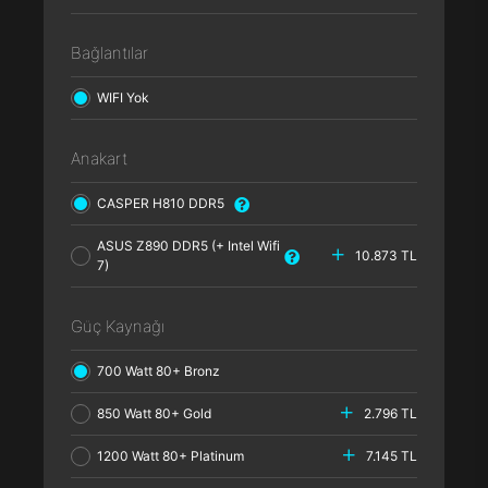
Bağlantılar
WIFI Yok
Anakart
CASPER H810 DDR5
ASUS Z890 DDR5 (+ Intel Wifi
10.873 TL
7)
Güç Kaynağı
700 Watt 80+ Bronz
850 Watt 80+ Gold
2.796 TL
1200 Watt 80+ Platinum
7.145 TL