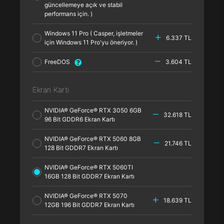
güncellemeye açık ve stabil
performans için. )
Windows 11 Pro ( Casper, işletmeler
6.337 TL
için Windows 11 Pro'yu öneriyor. )
FreeDOS
3.604 TL
Ekran Kartı
NVIDIA® GeForce® RTX 3050 6GB
32.618 TL
96 Bit GDDR6 Ekran Kartı
NVIDIA® GeForce® RTX 5060 8GB
21.746 TL
128 Bit GDDR7 Ekran Kartı
NVIDIA® GeForce® RTX 5060TI
16GB 128 Bit GDDR7 Ekran Kartı
NVIDIA® GeForce® RTX 5070
18.639 TL
12GB 196 Bit GDDR7 Ekran Kartı