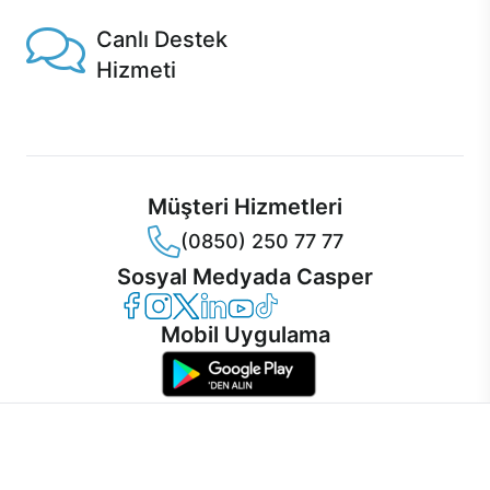
Canlı Destek
Hizmeti
Ürünlerinizle ilgili Casper Canlı Destek hizmeti her daim
sizinle.
Müşteri Hizmetleri
(0850) 250 77 77
Sosyal Medyada Casper
Casper Facebook
Casper Instagram
Casper Twitter
Casper LinkedIn
Casper YouTube
Casper TikTok
Mobil Uygulama
İnternet sitemizden en verimli şekilde faydalanabilmeniz ve
kullanıcı deneyimini geliştirebilmek için internet sitemizde
© 2021 - 2026 Casper Bilgisayar Sistemleri A.Ş. Tüm Hakları Saklıdır
çerezler kullanılmaktadır. Çerez kullanımını kabul edebilir,