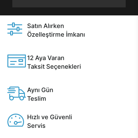
Satın Alırken
Özelleştirme İmkanı
Casper ürünlerini satın alırken ihtiyacınıza göre
özelleştirebilirsiniz.
12 Aya Varan
Taksit Seçenekleri
Anlaşmalı kredi kartlarına 12 aya varan taksit seçenekleri
Casper'da.
Aynı Gün
Teslim
Seçili ürünlerde Aynı Gün Teslim!
Hızlı ve Güvenli
Servis
1 Saatte servis, Jet servis ve Turbo servis seçenekleri
Casper'da!