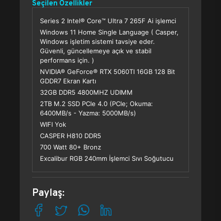
Seçilen Özellikler
Series 2 Intel® Core™ Ultra 7 265F Ai işlemci
Windows 11 Home Single Language ( Casper,
Windows işletim sistemi tavsiye eder.
Güvenli, güncellemeye açık ve stabil
performans için. )
NVIDIA® GeForce® RTX 5060TI 16GB 128 Bit
GDDR7 Ekran Kartı
32GB DDR5 4800MHZ UDIMM
2TB M.2 SSD PCle 4.0 (PCle; Okuma:
6400MB/s - Yazma: 5000MB/s)
WIFI Yok
CASPER H810 DDR5
700 Watt 80+ Bronz
Excalibur RGB 240mm İşlemci Sıvı Soğutucu
Paylaş: