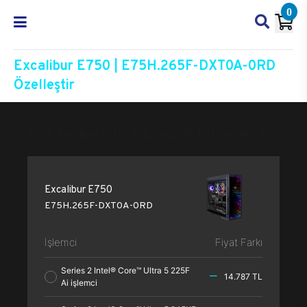
0
Excalibur E750 | E75H.265F-DXT0A-0RD
Özelleştir
Excalibur E750
E75H.265F-DXT0A-0RD
Özelleşt
Excalibur E750
E75H.265F-DXT0A-0RD
İşlemci
Fiyat Farkı
Series 2 Intel® Core™ Ultra 5 225F
14.787 TL
Ai işlemci