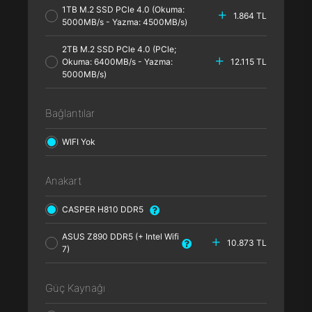
1TB M.2 SSD PCle 4.0 (Okuma:
1.864 TL
5000MB/s - Yazma: 4500MB/s)
2TB M.2 SSD PCle 4.0 (PCle;
Okuma: 6400MB/s - Yazma:
12.115 TL
5000MB/s)
Bağlantılar
WIFI Yok
Anakart
CASPER H810 DDR5
ASUS Z890 DDR5 (+ Intel Wifi
10.873 TL
7)
Güç Kaynağı