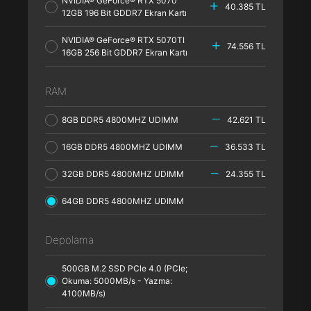
NVIDIA® GeForce® RTX 5070
40.385 TL
12GB 196 Bit GDDR7 Ekran Kartı
NVIDIA® GeForce® RTX 5070TI
74.556 TL
16GB 256 Bit GDDR7 Ekran Kartı
RAM
8GB DDR5 4800MHZ UDIMM
42.621 TL
16GB DDR5 4800MHZ UDIMM
36.533 TL
32GB DDR5 4800MHZ UDIMM
24.355 TL
64GB DDR5 4800MHZ UDIMM
Depolama
500GB M.2 SSD PCle 4.0 (PCle;
Okuma: 5000MB/s - Yazma:
4100MB/s)