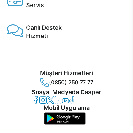
Servis
1 Saatte servis, Jet servis ve Turbo servis seçenekleri
Casper'da!
Canlı Destek
Hizmeti
Ürünlerinizle ilgili Casper Canlı Destek hizmeti her daim
sizinle.
Müşteri Hizmetleri
(0850) 250 77 77
Sosyal Medyada Casper
Casper Facebook
Casper Instagram
Casper Twitter
Casper LinkedIn
Casper YouTube
Casper TikTok
Mobil Uygulama