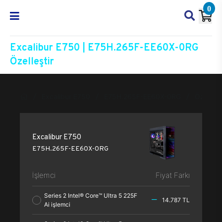
0
Excalibur E750 | E75H.265F-EE60X-0RG
Özelleştir
Excalibur E750
E75H.265F-EE60X-0RG
Özelleşti
Excalibur E750
E75H.265F-EE60X-0RG
İşlemci
Fiyat Farkı
Series 2 Intel® Core™ Ultra 5 225F
14.787 TL
Ai işlemci