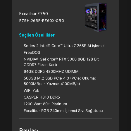
Excalibur E750
E75H.265F-EE60X-0RG
Seçilen Özellikler
Series 2 Intel® Core™ Ultra 7 265F Ai işlemci
FreeDOS
NVIDIA® GeForce® RTX 5060 8GB 128 Bit
GDDR7 Ekran Kartı
64GB DDR5 4800MHZ UDIMM
500GB M.2 SSD PCle 4.0 (PCle; Okuma:
5000MB/s - Yazma: 4100MB/s)
WIFI Yok
CASPER H810 DDR5
1200 Watt 80+ Platinum
Excalibur RGB 240mm İşlemci Sıvı Soğutucu
Paylaş: