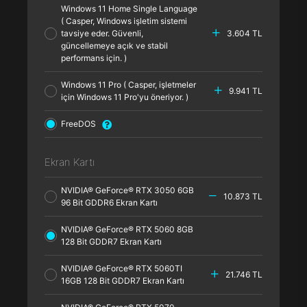
Windows 11 Home Single Language
( Casper, Windows işletim sistemi
tavsiye eder. Güvenli,
3.604 TL
güncellemeye açık ve stabil
performans için. )
Windows 11 Pro ( Casper, işletmeler
9.941 TL
için Windows 11 Pro'yu öneriyor. )
FreeDOS
Ekran Kartı
NVIDIA® GeForce® RTX 3050 6GB
10.873 TL
96 Bit GDDR6 Ekran Kartı
NVIDIA® GeForce® RTX 5060 8GB
128 Bit GDDR7 Ekran Kartı
NVIDIA® GeForce® RTX 5060TI
21.746 TL
16GB 128 Bit GDDR7 Ekran Kartı