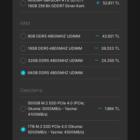
NVIDIA® GeForce® RTX 5070TI
52.811 TL
16GB 256 Bit GDDR7 Ekran Kartı
RAM
8GB DDR5 4800MHZ UDIMM
42.621 TL
16GB DDR5 4800MHZ UDIMM
36.533 TL
32GB DDR5 4800MHZ UDIMM
24.355 TL
64GB DDR5 4800MHZ UDIMM
Depolama
500GB M.2 SSD PCle 4.0 (PCle;
Okuma: 5000MB/s - Yazma:
1.864 TL
4100MB/s)
1TB M.2 SSD PCle 4.0 (Okuma:
5000MB/s - Yazma: 4500MB/s)