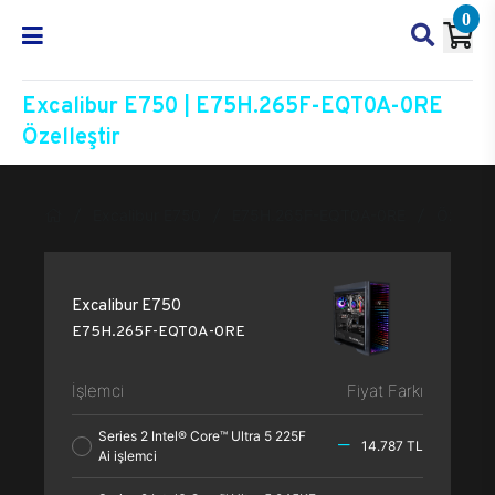
0
Excalibur E750 | E75H.265F-EQT0A-0RE
Özelleştir
Excalibur E750
E75H.265F-EQT0A-0RE
Özelleşt
Excalibur E750
E75H.265F-EQT0A-0RE
İşlemci
Fiyat Farkı
Series 2 Intel® Core™ Ultra 5 225F
14.787 TL
Ai işlemci