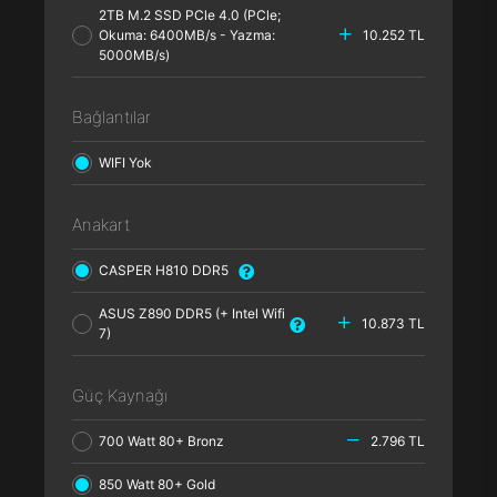
2TB M.2 SSD PCle 4.0 (PCle;
Okuma: 6400MB/s - Yazma:
10.252 TL
5000MB/s)
Bağlantılar
WIFI Yok
Anakart
CASPER H810 DDR5
ASUS Z890 DDR5 (+ Intel Wifi
10.873 TL
7)
Güç Kaynağı
700 Watt 80+ Bronz
2.796 TL
850 Watt 80+ Gold