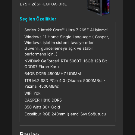
E75H.265F-EQT0A-0RE
Seçilen Özellikler
Series 2 Intel® Core™ Ultra 7 265F Ai işlemci
Windows 11 Home Single Language ( Casper,
Windows işletim sistemi tavsiye eder.
Güvenli, güncellemeye açık ve stabil
performans için. )
NVIDIA® GeForce® RTX 5060TI 16GB 128 Bit
GDDR7 Ekran Kartı
64GB DDR5 4800MHZ UDIMM
1TB M.2 SSD PCle 4.0 (Okuma: 5000MB/s -
Yazma: 4500MB/s)
WIFI Yok
CASPER H810 DDR5
850 Watt 80+ Gold
Excalibur RGB 240mm İşlemci Sıvı Soğutucu
Paylaş: