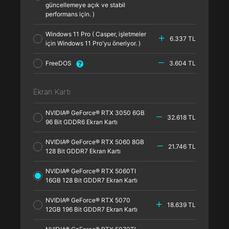
güncellemeye açık ve stabil
performans için. )
Windows 11 Pro ( Casper, işletmeler
6.337 TL
için Windows 11 Pro'yu öneriyor. )
FreeDOS
3.604 TL
Ekran Kartı
NVIDIA® GeForce® RTX 3050 6GB
32.618 TL
96 Bit GDDR6 Ekran Kartı
NVIDIA® GeForce® RTX 5060 8GB
21.746 TL
128 Bit GDDR7 Ekran Kartı
NVIDIA® GeForce® RTX 5060TI
16GB 128 Bit GDDR7 Ekran Kartı
NVIDIA® GeForce® RTX 5070
18.639 TL
12GB 196 Bit GDDR7 Ekran Kartı