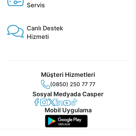
Servis
1 Saatte servis, Jet servis ve Turbo servis seçenekleri
Casper'da!
Canlı Destek
Hizmeti
Ürünlerinizle ilgili Casper Canlı Destek hizmeti her daim
sizinle.
Müşteri Hizmetleri
(0850) 250 77 77
Sosyal Medyada Casper
Casper Facebook
Casper Instagram
Casper Twitter
Casper LinkedIn
Casper YouTube
Casper TikTok
Mobil Uygulama